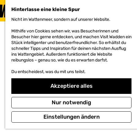
BESUCHEN
Hinterlasse eine kleine Spur
MENÜ
Nicht im Wattenmeer, sondern auf unserer Website.
G
e
Mithilfe von Cookies sehen wir, was Besucherinnen und
h
Besucher hier gerne entdecken, und machen Visit Wadden ein
e
Stück intelligenter und benutzerfreundlicher. So erhältst du
n
schneller Tipps und Inspiration für deinen nächsten Ausflug
S
ins Wattengebiet. Außerdem funktioniert die Website
i
reibungslos – genau so, wie du es erwarten darfst.
e
z
Du entscheidest, was du mit uns teilst.
u
r
H
Akzeptiere alles
o
m
e
Nur notwendig
p
a
Einstellungen ändern
g
e