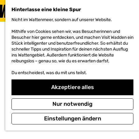
BESUCHEN
Hinterlasse eine kleine Spur
MENÜ
Nicht im Wattenmeer, sondern auf unserer Website.
G
e
Mithilfe von Cookies sehen wir, was Besucherinnen und
h
Besucher hier gerne entdecken, und machen Visit Wadden ein
e
Stück intelligenter und benutzerfreundlicher. So erhältst du
n
schneller Tipps und Inspiration für deinen nächsten Ausflug
S
ins Wattengebiet. Außerdem funktioniert die Website
i
reibungslos – genau so, wie du es erwarten darfst.
e
z
Du entscheidest, was du mit uns teilst.
u
r
H
Akzeptiere alles
o
m
e
Nur notwendig
p
a
Einstellungen ändern
g
e