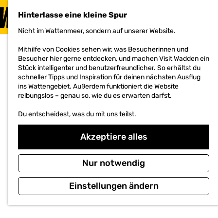
BESUCHEN
Hinterlasse eine kleine Spur
MENÜ
Nicht im Wattenmeer, sondern auf unserer Website.
G
e
Mithilfe von Cookies sehen wir, was Besucherinnen und
h
Besucher hier gerne entdecken, und machen Visit Wadden ein
e
Stück intelligenter und benutzerfreundlicher. So erhältst du
n
schneller Tipps und Inspiration für deinen nächsten Ausflug
S
ins Wattengebiet. Außerdem funktioniert die Website
i
reibungslos – genau so, wie du es erwarten darfst.
e
z
Du entscheidest, was du mit uns teilst.
u
r
H
Akzeptiere alles
o
m
e
Nur notwendig
p
a
Einstellungen ändern
g
e