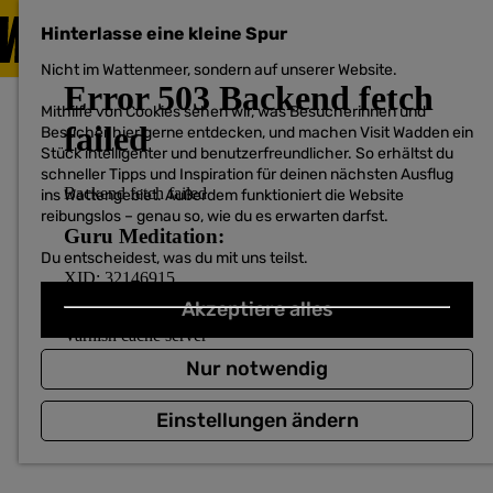
BESUCHEN
Hinterlasse eine kleine Spur
MENÜ
Nicht im Wattenmeer, sondern auf unserer Website.
G
e
Mithilfe von Cookies sehen wir, was Besucherinnen und
h
Besucher hier gerne entdecken, und machen Visit Wadden ein
e
Stück intelligenter und benutzerfreundlicher. So erhältst du
n
schneller Tipps und Inspiration für deinen nächsten Ausflug
S
ins Wattengebiet. Außerdem funktioniert die Website
i
reibungslos – genau so, wie du es erwarten darfst.
e
z
Du entscheidest, was du mit uns teilst.
u
r
H
Akzeptiere alles
o
m
e
Nur notwendig
p
a
Einstellungen ändern
g
e