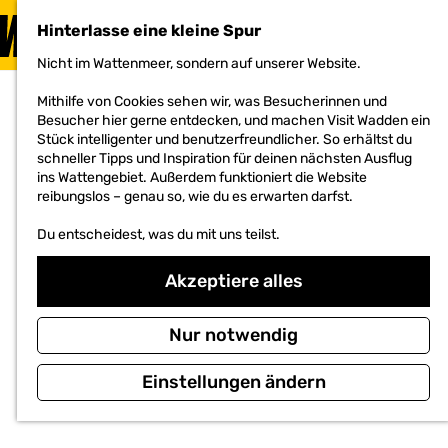
BESUCHEN
Hinterlasse eine kleine Spur
MENÜ
Nicht im Wattenmeer, sondern auf unserer Website.
G
e
Mithilfe von Cookies sehen wir, was Besucherinnen und
h
Besucher hier gerne entdecken, und machen Visit Wadden ein
e
Stück intelligenter und benutzerfreundlicher. So erhältst du
n
schneller Tipps und Inspiration für deinen nächsten Ausflug
S
ins Wattengebiet. Außerdem funktioniert die Website
i
reibungslos – genau so, wie du es erwarten darfst.
e
z
Du entscheidest, was du mit uns teilst.
u
r
H
Akzeptiere alles
o
m
e
Nur notwendig
p
a
Einstellungen ändern
g
e