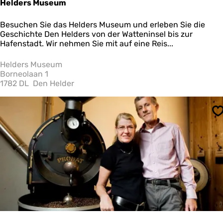
Helders Museum
H
Besuchen Sie das Helders Museum und erleben Sie die
e
Geschichte Den Helders von der Watteninsel bis zur
l
Hafenstadt. Wir nehmen Sie mit auf eine Reis...
d
e
Helders Museum
r
Borneolaan 1
s
1782 DL
Den Helder
M
u
s
S
e
u
m