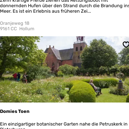
Zehn kräftige Pferde ziehen das Rettungsboot mit
l
o
donnernden Hufen über den Strand durch die Brandung in
i
r
Meer. Es ist ein Erlebnis aus früheren Zei...
n
f
g
ü
Oranjeweg 18
e
h
9161 CC
Hollum
n
r
u
n
S
g
d
e
s
P
f
e
r
d
e
r
e
Domies Toen
t
t
D
Ein einzigartiger botanischer Garten nahe die Petruskerk in
u