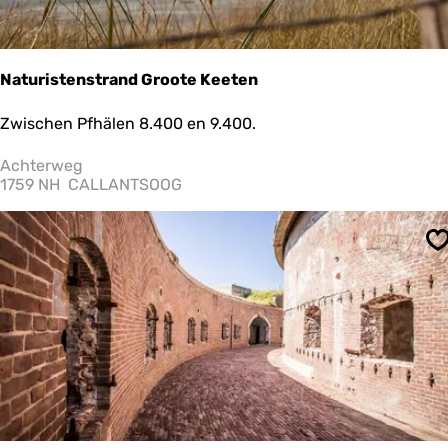
Naturistenstrand Groote Keeten
N
Zwischen Pfhälen 8.400 en 9.400.
a
t
Achterweg
u
1759 NH
CALLANTSOOG
r
i
s
S
t
e
n
s
t
r
a
n
d
G
r