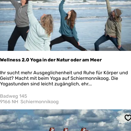
j
n
-
d
e
m
w
i
l
d
e
Wellness 2.0 Yoga in der Natur oder am Meer
n
K
W
Ihr sucht mehr Ausgeglichenheit und Ruhe für Körper und
a
e
Geist? Macht mit beim Yoga auf Schiermonnikoog. Die
n
l
Yogastunden sind leicht zugänglich, ehr...
i
l
n
n
Badweg 145
c
e
9166 NH
Schiermonnikoog
h
s
e
s
n
2
v
S
.
o
0
n