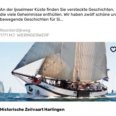
i
l
V
An der Ijsselmeer Küste finden Sie versteckte Geschichten,
c
e
die viele Geheimnisse enthüllen. Wir haben zwölf schöne u
h
r
bewegende Geschichten für Si...
v
h
i
a
Noorderdijkweg
e
l
1771 MJ
WIERINGERWERF
h
e
w
n
i
r
r
S
o
t
u
s
t
c
e
h
I
a
J
f
s
t
e
D
l
e
m
B
e
u
e
i
Historische Zeilvaart Harlingen
r
t