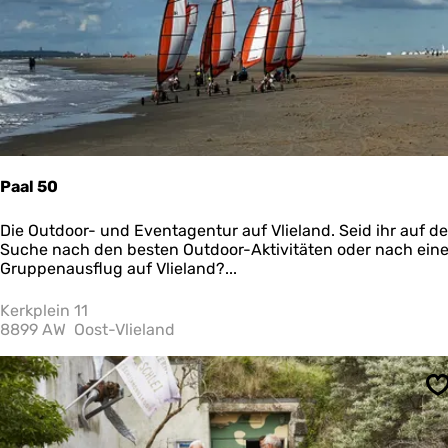
Y
V
o
l
g
i
a
e
i
l
n
a
d
n
e
d
r
N
Paal 50
a
t
P
Die Outdoor- und Eventagentur auf Vlieland. Seid ihr auf de
u
a
Suche nach den besten Outdoor-Aktivitäten oder nach ein
r
a
Gruppenausflug auf Vlieland?...
o
l
d
5
Kerkplein 11
e
0
8899 AW
Oost-Vlieland
r
a
m
M
S
e
e
r