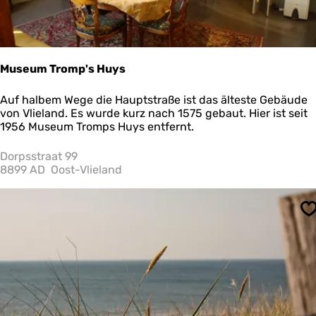
n
d
Museum Tromp's Huys
M
Auf halbem Wege die Hauptstraße ist das älteste Gebäude
u
von Vlieland. Es wurde kurz nach 1575 gebaut. Hier ist seit
s
1956 Museum Tromps Huys entfernt.
e
u
Dorpsstraat 99
m
8899 AD
Oost-Vlieland
T
r
o
S
m
p
'
s
H
u
y
s