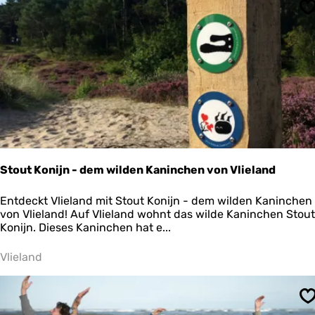
u
S
s
e
u
m
P
a
a
l
1
4
Stout Konijn - dem wilden Kaninchen von Vlieland
S
Entdeckt Vlieland mit Stout Konijn - dem wilden Kaninchen
t
von Vlieland! Auf Vlieland wohnt das wilde Kaninchen Stout
o
Konijn. Dieses Kaninchen hat e...
u
t
Vlieland
K
o
n
S
i