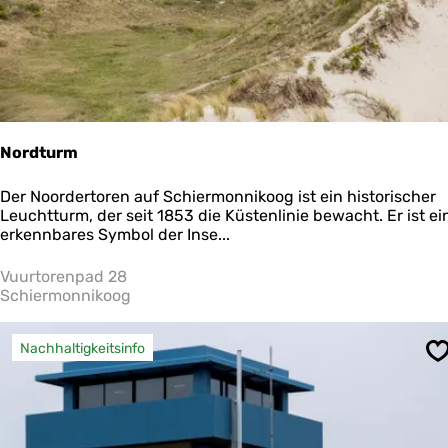
c
h
i
e
r
m
o
n
Nordturm
n
i
N
Der Noordertoren auf Schiermonnikoog ist ein historischer
k
o
Leuchtturm, der seit 1853 die Küstenlinie bewacht. Er ist ei
o
r
erkennbares Symbol der Inse...
o
d
g
t
Vuurtorenpad 28
u
Schiermonnikoog
r
m
Nachhaltigkeitsinfo
S