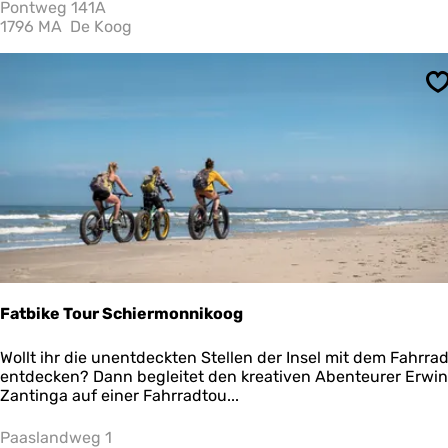
t
Pontweg 141A
i
1796 MA
De Koog
m
-
u
S
n
d
S
t
r
a
n
d
r
ä
u
b
Fatbike Tour Schiermonnikoog
e
r
F
Wollt ihr die unentdeckten Stellen der Insel mit dem Fahrra
m
a
entdecken? Dann begleitet den kreativen Abenteurer Erwin
u
t
Zantinga auf einer Fahrradtou...
s
b
e
i
Paaslandweg 1
u