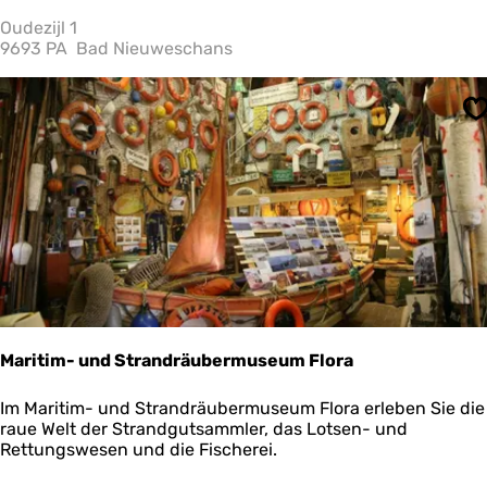
e
o
m
Oudezijl 1
h
o
9693 PA
Bad Nieuweschans
m
t
i
e
v
n
S
s
c
?
h
u
p
p
e
n
Maritim- und Strandräubermuseum Flora
M
Im Maritim- und Strandräubermuseum Flora erleben Sie die
a
raue Welt der Strandgutsammler, das Lotsen- und
r
Rettungswesen und die Fischerei.
i