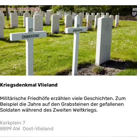
m
S
Kriegsdenkmal Vlieland
K
Militärische Friedhöfe erzählen viele Geschichten. Zum
r
Beispiel die Jahre auf den Grabsteinen der gefallenen
i
Soldaten während des Zweiten Weltkriegs.
e
g
Kerkplein 7
s
8899 AW
Oost-Vlieland
d