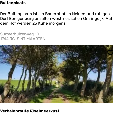
Buitenplaats
B
Der Buitenplaats ist ein Bauernhof im kleinen und ruhigen
i
Dorf Eenigenburg am alten westfriesischen Omringdijk. Auf
o
dem Hof werden 25 Kühe morgens...
l
o
Surmerhuizerweg 10
g
1744 JC
SINT MAARTEN
i
s
c
S
h
d
y
n
a
m
i
s
c
h
e
M
Verhalenroute IJselmeerkust