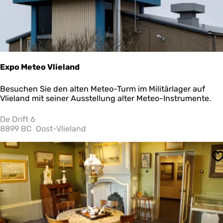
Expo Meteo Vlieland
E
Besuchen Sie den alten Meteo-Turm im Militärlager auf
x
Vlieland mit seiner Ausstellung alter Meteo-Instrumente.
p
o
De Drift 6
M
8899 BC
Oost-Vlieland
e
t
e
S
o
V
l
i
e
l
a