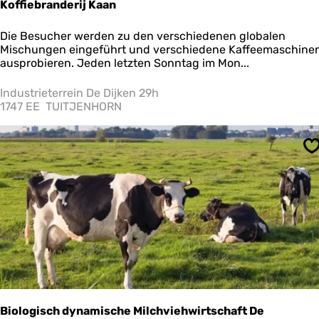
Koffiebranderij Kaan
K
Die Besucher werden zu den verschiedenen globalen
o
Mischungen eingeführt und verschiedene Kaffeemaschine
ff
ausprobieren. Jeden letzten Sonntag im Mon...
i
e
Industrieterrein De Dijken 29h
b
1747 EE
TUITJENHORN
r
a
n
S
d
e
r
i
j
K
a
a
n
Biologisch dynamische Milchviehwirtschaft De