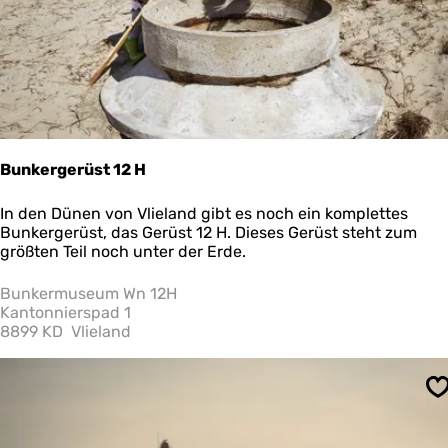
c
h
l
e
i
Bunkergerüst 12 H
B
In den Dünen von Vlieland gibt es noch ein komplettes
u
Bunkergerüst, das Gerüst 12 H. Dieses Gerüst steht zum
n
größten Teil noch unter der Erde.
k
e
Bunkermuseum Wn 12H
r
Kantonnierspad 1
g
8899 KD
Vlieland
e
r
ü
S
s
t
1