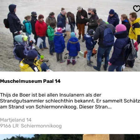
e
n
S
k
m
a
l
V
l
i
e
l
a
n
d
Muschelmuseum Paal 14
M
Thijs de Boer ist bei allen Insulanern als der
u
Strandgutsammler schlechthin bekannt. Er sammelt Schät
s
am Strand von Schiermonnikoog. Dieser Stran...
c
h
Martjeland 14
e
9166 LR
Schiermonnikoog
l
m