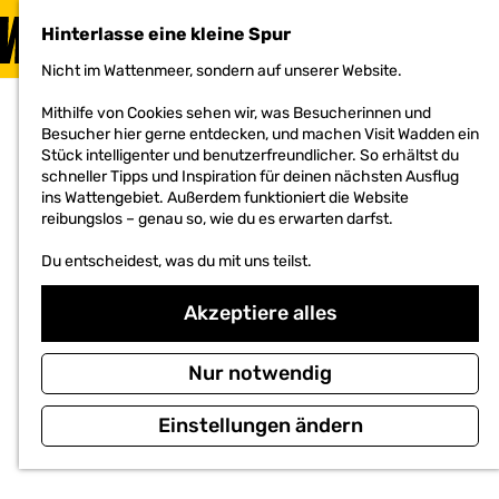
BESUCHEN
Hinterlasse eine kleine Spur
MENÜ
Nicht im Wattenmeer, sondern auf unserer Website.
G
e
Mithilfe von Cookies sehen wir, was Besucherinnen und
h
Besucher hier gerne entdecken, und machen Visit Wadden ein
e
Stück intelligenter und benutzerfreundlicher. So erhältst du
n
schneller Tipps und Inspiration für deinen nächsten Ausflug
S
ins Wattengebiet. Außerdem funktioniert die Website
i
reibungslos – genau so, wie du es erwarten darfst.
e
z
Du entscheidest, was du mit uns teilst.
u
r
H
Akzeptiere alles
o
m
e
Nur notwendig
p
a
Einstellungen ändern
g
e