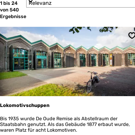
S
1 bis 24
ö
r
o
von 540
e
c
r
n
Ergebnisse
t
h
n
i
a
t
e
c
r
e
h
S
e
:
s
n
n
t
a
c
d
h
u
:
u
n
t
Lokomotivschuppen
e
r
L
Bis 1935 wurde De Oude Remise als Abstellraum der
o
Staatsbahn genutzt. Als das Gebäude 1877 erbaut wurde,
n
k
waren Platz für acht Lokomotiven.