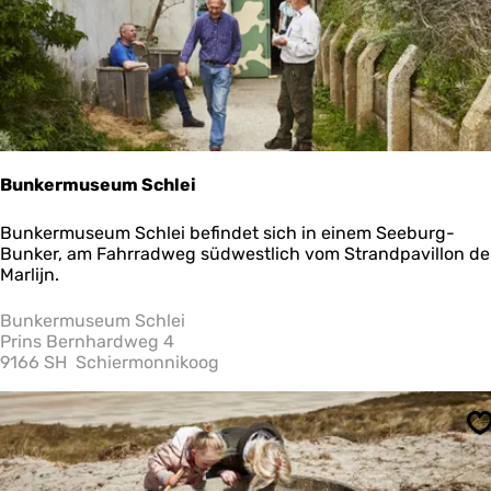
Bunkermuseum Schlei
B
Bunkermuseum Schlei befindet sich in einem Seeburg-
u
Bunker, am Fahrradweg südwestlich vom Strandpavillon de
n
Marlijn.
k
e
Bunkermuseum Schlei
r
Prins Bernhardweg 4
m
9166 SH
Schiermonnikoog
u
s
e
S
u
m
S