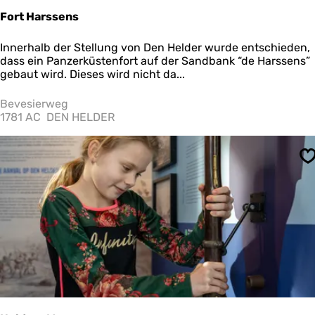
o
Fort Harssens
o
t
F
Innerhalb der Stellung von Den Helder wurde entschieden,
e
o
dass ein Panzerküstenfort auf der Sandbank “de Harssens”
K
r
gebaut wird. Dieses wird nicht da...
e
t
e
H
Bevesierweg
t
a
1781 AC
DEN HELDER
e
r
n
s
s
S
e
n
s