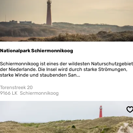
2
H
Nationalpark Schiermonnikoog
N
Schiermonnikoog ist eines der wildesten Naturschutzgebie
a
der Niederlande. Die Insel wird durch starke Strömungen,
t
starke Winde und staubenden San...
i
o
Torenstreek 20
n
9166 LK
Schiermonnikoog
a
l
p
S
a
r
k
S