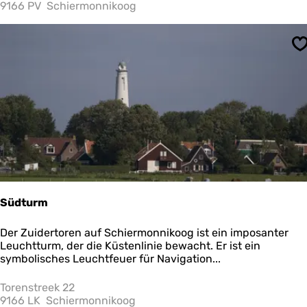
k
9166 PV
Schiermonnikoog
m
e
F
T
l
o
o
S
u
r
r
a
S
c
h
i
e
r
m
o
n
n
Südturm
i
k
S
Der Zuidertoren auf Schiermonnikoog ist ein imposanter
o
ü
Leuchtturm, der die Küstenlinie bewacht. Er ist ein
o
d
symbolisches Leuchtfeuer für Navigation...
g
t
u
Torenstreek 22
r
9166 LK
Schiermonnikoog