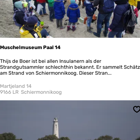
d
e
m
w
i
l
d
e
Muschelmuseum Paal 14
n
K
M
Thijs de Boer ist bei allen Insulanern als der
a
u
Strandgutsammler schlechthin bekannt. Er sammelt Schät
n
s
am Strand von Schiermonnikoog. Dieser Stran...
i
c
n
h
Martjeland 14
c
e
9166 LR
Schiermonnikoog
h
l
e
m
n
u
v
S
s
o
e
n
u
V
m
l
P