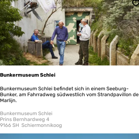
S
Bunkermuseum Schlei
B
Bunkermuseum Schlei befindet sich in einem Seeburg-
u
Bunker, am Fahrradweg südwestlich vom Strandpavillon de
n
Marlijn.
k
e
Bunkermuseum Schlei
r
Prins Bernhardweg 4
m
9166 SH
Schiermonnikoog
u
s