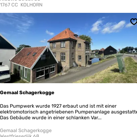
e
1767 CC
KOLHORN
n
t
a
S
l
e
w
o
n
i
n
g
e
n
s
c
Gemaal Schagerkogge
h
u
G
Das Pumpwerk wurde 1927 erbaut und ist mit einer
u
e
elektromotorisch angetriebenen Pumpenanlage ausgestatte
r
m
Das Gebäude wurde in einer schlanken Var...
-
a
N
a
Gemaal Schagerkogge
i
l
Westfriesedijk 68
e