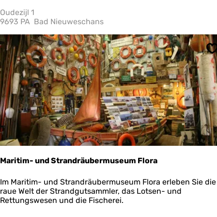
e
o
m
Oudezijl 1
h
o
9693 PA
Bad Nieuweschans
m
t
i
e
v
n
S
s
c
?
h
u
p
p
e
n
Maritim- und Strandräubermuseum Flora
M
Im Maritim- und Strandräubermuseum Flora erleben Sie die
a
raue Welt der Strandgutsammler, das Lotsen- und
r
Rettungswesen und die Fischerei.
i