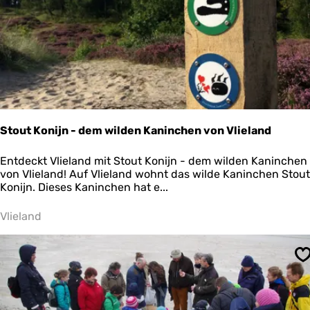
Y
o
g
a
i
n
d
e
r
N
Stout Konijn - dem wilden Kaninchen von Vlieland
a
t
S
Entdeckt Vlieland mit Stout Konijn - dem wilden Kaninchen
u
t
von Vlieland! Auf Vlieland wohnt das wilde Kaninchen Stout
r
o
Konijn. Dieses Kaninchen hat e...
o
u
d
t
Vlieland
e
K
r
o
a
n
m
S
i
M
j
e
n
e
-
r