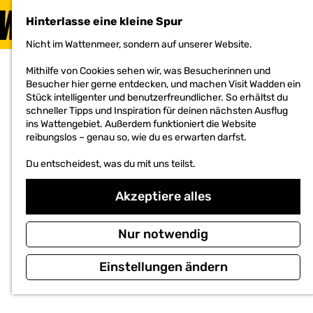
BESUCHEN
Hinterlasse eine kleine Spur
MENÜ
Nicht im Wattenmeer, sondern auf unserer Website.
G
e
Mithilfe von Cookies sehen wir, was Besucherinnen und
h
Besucher hier gerne entdecken, und machen Visit Wadden ein
e
Stück intelligenter und benutzerfreundlicher. So erhältst du
n
schneller Tipps und Inspiration für deinen nächsten Ausflug
S
ins Wattengebiet. Außerdem funktioniert die Website
i
reibungslos – genau so, wie du es erwarten darfst.
e
z
Du entscheidest, was du mit uns teilst.
u
r
H
Akzeptiere alles
o
m
e
Nur notwendig
p
a
Einstellungen ändern
g
e