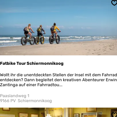
e
S
u
m
S
c
h
l
e
i
Fatbike Tour Schiermonnikoog
F
Wollt ihr die unentdeckten Stellen der Insel mit dem Fahrra
a
entdecken? Dann begleitet den kreativen Abenteurer Erwin
t
Zantinga auf einer Fahrradtou...
b
i
Paaslandweg 1
k
9166 PV
Schiermonnikoog
e
T
o