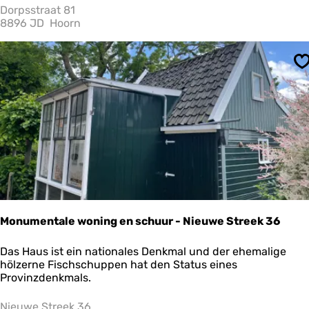
G
Dorpsstraat 81
r
8896 JD
Hoorn
o
e
n
S
e
W
e
i
d
e
Monumentale woning en schuur - Nieuwe Streek 36
M
Das Haus ist ein nationales Denkmal und der ehemalige
o
hölzerne Fischschuppen hat den Status eines
n
Provinzdenkmals.
u
m
Nieuwe Streek 36