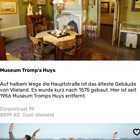
S
u
r
S
c
h
i
e
r
m
o
n
n
Museum Tromp's Huys
i
k
M
Auf halbem Wege die Hauptstraße ist das älteste Gebäude
o
u
von Vlieland. Es wurde kurz nach 1575 gebaut. Hier ist seit
o
s
1956 Museum Tromps Huys entfernt.
g
e
u
Dorpsstraat 99
m
8899 AD
Oost-Vlieland
T
r
o
S
m