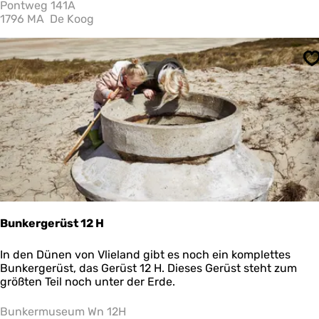
t
Pontweg 141A
i
1796 MA
De Koog
m
-
u
S
n
d
S
t
r
a
n
d
r
ä
u
b
Bunkergerüst 12 H
e
r
B
In den Dünen von Vlieland gibt es noch ein komplettes
m
u
Bunkergerüst, das Gerüst 12 H. Dieses Gerüst steht zum
u
n
größten Teil noch unter der Erde.
s
k
e
e
Bunkermuseum Wn 12H
u