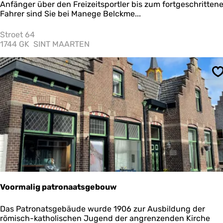
a
Anfänger über den Freizeitsportler bis zum fortgeschritten
n
Fahrer sind Sie bei Manege Belckme...
e
g
Stroet 64
e
1744 GK
SINT MAARTEN
B
e
l
S
c
k
m
e
e
r
Voormalig patronaatsgebouw
V
Das Patronatsgebäude wurde 1906 zur Ausbildung der
o
römisch-katholischen Jugend der angrenzenden Kirche