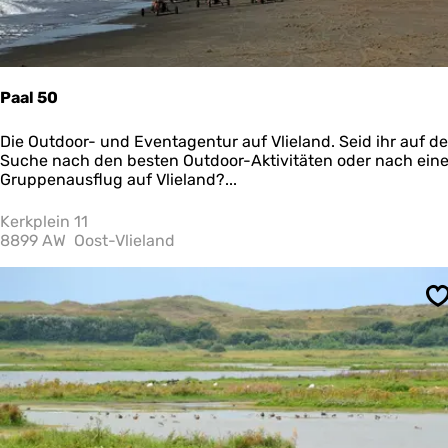
e
r
m
o
n
Paal 50
n
i
P
Die Outdoor- und Eventagentur auf Vlieland. Seid ihr auf de
k
a
Suche nach den besten Outdoor-Aktivitäten oder nach ein
o
a
Gruppenausflug auf Vlieland?...
o
l
g
5
Kerkplein 11
0
8899 AW
Oost-Vlieland
S