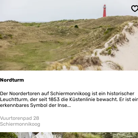
t
e
S
o
V
l
i
e
l
a
n
d
Nordturm
N
Der Noordertoren auf Schiermonnikoog ist ein historischer
o
Leuchtturm, der seit 1853 die Küstenlinie bewacht. Er ist ei
r
erkennbares Symbol der Inse...
d
t
Vuurtorenpad 28
u
Schiermonnikoog
r
m