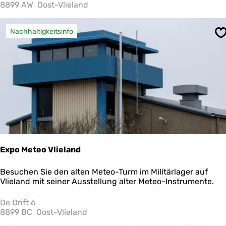
s
8899 AW
Oost-Vlieland
d
e
n
Nachhaltigkeitsinfo
S
k
m
a
l
V
l
i
e
l
a
n
d
Expo Meteo Vlieland
E
Besuchen Sie den alten Meteo-Turm im Militärlager auf
x
Vlieland mit seiner Ausstellung alter Meteo-Instrumente.
p
o
De Drift 6
M
8899 BC
Oost-Vlieland
e