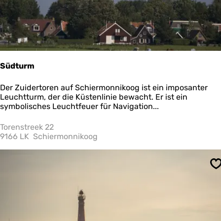
i
a
e
a
l
l
a
1
n
4
d
Südturm
S
Der Zuidertoren auf Schiermonnikoog ist ein imposanter
ü
Leuchtturm, der die Küstenlinie bewacht. Er ist ein
d
symbolisches Leuchtfeuer für Navigation...
t
u
Torenstreek 22
r
9166 LK
Schiermonnikoog
m
S