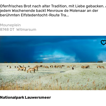
M
Ofenfrisches Brot nach alter Tradition, mit Liebe gebacken.
e
jedem Wochenende backt Mevrouw de Molenaar an der
v
berühmten Elfstedentocht-Route Tra...
r
o
Mouneplein
u
8748 DT
Witmarsum
w
d
e
S
M
o
l
e
n
a
a
r
Nationalpark Lauwersmeer