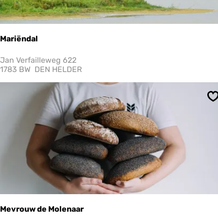
Mariëndal
M
Jan Verfailleweg 622
a
1783 BW
DEN HELDER
r
i
ë
S
n
d
a
l
Mevrouw de Molenaar