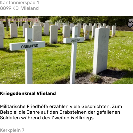
r
Kantonnierspad 1
m
g
8899 KD
Vlieland
F
e
l
r
o
ü
r
S
s
a
t
1
2
H
Kriegsdenkmal Vlieland
K
Militärische Friedhöfe erzählen viele Geschichten. Zum
r
Beispiel die Jahre auf den Grabsteinen der gefallenen
i
Soldaten während des Zweiten Weltkriegs.
e
g
Kerkplein 7