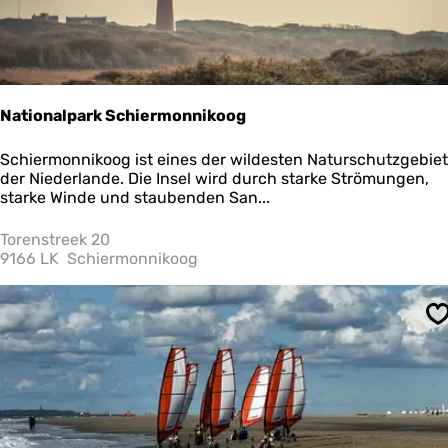
Nationalpark Schiermonnikoog
N
Schiermonnikoog ist eines der wildesten Naturschutzgebie
a
der Niederlande. Die Insel wird durch starke Strömungen,
t
starke Winde und staubenden San...
i
o
Torenstreek 20
n
9166 LK
Schiermonnikoog
a
l
p
S
a
r
k
S
c
h
i