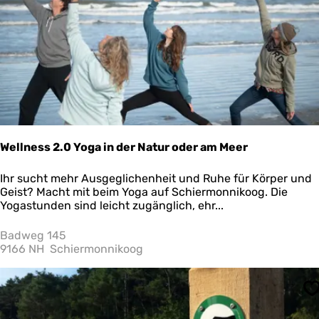
p
'
s
H
u
y
s
Wellness 2.0 Yoga in der Natur oder am Meer
W
Ihr sucht mehr Ausgeglichenheit und Ruhe für Körper und
e
Geist? Macht mit beim Yoga auf Schiermonnikoog. Die
l
Yogastunden sind leicht zugänglich, ehr...
l
n
Badweg 145
e
9166 NH
Schiermonnikoog
s
s
2
S
.
0