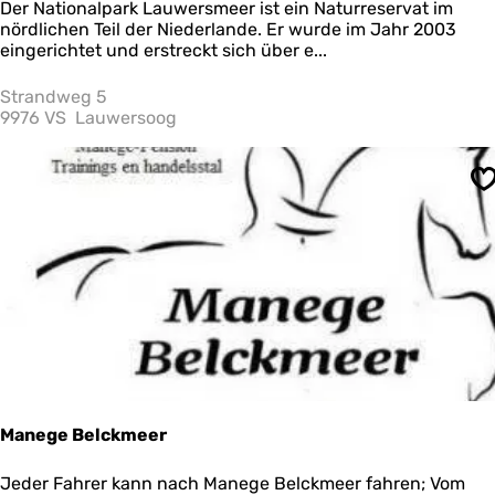
N
Der Nationalpark Lauwersmeer ist ein Naturreservat im
a
nördlichen Teil der Niederlande. Er wurde im Jahr 2003
t
eingerichtet und erstreckt sich über e...
i
o
Strandweg 5
n
9976 VS
Lauwersoog
a
l
p
S
a
r
k
L
a
u
w
e
r
s
m
e
Manege Belckmeer
e
r
M
Jeder Fahrer kann nach Manege Belckmeer fahren; Vom