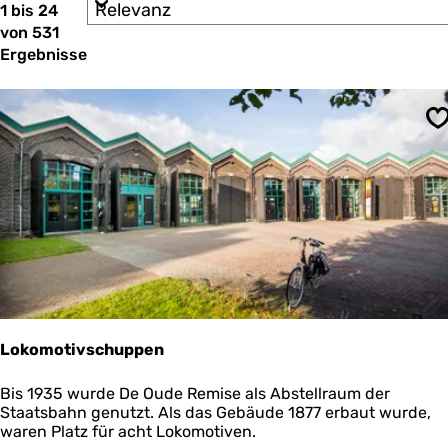
S
1 bis 24
ö
r
o
von 531
e
c
r
n
Ergebnisse
t
h
n
i
a
t
e
c
r
e
h
S
e
:
s
n
n
t
a
c
d
h
u
:
u
n
t
Lokomotivschuppen
e
r
L
Bis 1935 wurde De Oude Remise als Abstellraum der
o
Staatsbahn genutzt. Als das Gebäude 1877 erbaut wurde,
n
k
waren Platz für acht Lokomotiven.