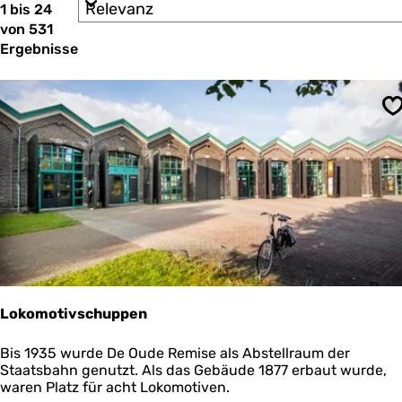
S
1 bis 24
ö
r
o
von 531
e
c
r
n
Ergebnisse
t
h
n
i
a
t
e
c
r
e
h
S
e
:
s
n
n
t
a
c
d
h
u
:
u
n
t
Lokomotivschuppen
e
r
L
Bis 1935 wurde De Oude Remise als Abstellraum der
o
Staatsbahn genutzt. Als das Gebäude 1877 erbaut wurde,
n
k
waren Platz für acht Lokomotiven.