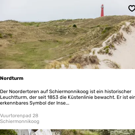
t
e
S
o
V
l
i
e
l
a
n
d
Nordturm
N
Der Noordertoren auf Schiermonnikoog ist ein historischer
o
Leuchtturm, der seit 1853 die Küstenlinie bewacht. Er ist ei
r
erkennbares Symbol der Inse...
d
t
Vuurtorenpad 28
u
Schiermonnikoog
r
m