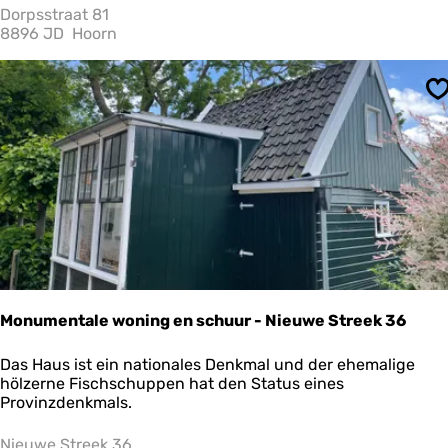
G
Dorpsstraat 81
r
8896 JD
Hoorn
o
e
n
S
e
W
e
i
d
e
Monumentale woning en schuur - Nieuwe Streek 36
M
Das Haus ist ein nationales Denkmal und der ehemalige
o
hölzerne Fischschuppen hat den Status eines
n
Provinzdenkmals.
u
m
Nieuwe Streek 36