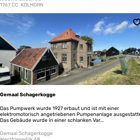
e
1767 CC
KOLHORN
n
t
a
S
l
e
w
o
n
i
n
g
e
n
s
c
Gemaal Schagerkogge
h
u
G
Das Pumpwerk wurde 1927 erbaut und ist mit einer
u
e
elektromotorisch angetriebenen Pumpenanlage ausgestatte
r
m
Das Gebäude wurde in einer schlanken Var...
-
a
N
a
Gemaal Schagerkogge
i
l
Westfriesedijk 68
e