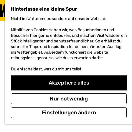
BESUCHEN
Hinterlasse eine kleine Spur
MENÜ
Nicht im Wattenmeer, sondern auf unserer Website.
G
e
Mithilfe von Cookies sehen wir, was Besucherinnen und
h
Besucher hier gerne entdecken, und machen Visit Wadden ein
e
Stück intelligenter und benutzerfreundlicher. So erhältst du
n
schneller Tipps und Inspiration für deinen nächsten Ausflug
S
ins Wattengebiet. Außerdem funktioniert die Website
i
reibungslos – genau so, wie du es erwarten darfst.
e
z
Du entscheidest, was du mit uns teilst.
u
r
H
Akzeptiere alles
o
m
e
Nur notwendig
p
a
Einstellungen ändern
g
e