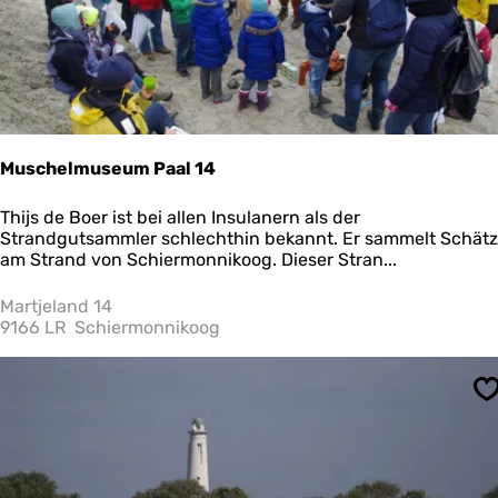
d
e
m
w
i
l
d
e
Muschelmuseum Paal 14
n
K
M
Thijs de Boer ist bei allen Insulanern als der
a
u
Strandgutsammler schlechthin bekannt. Er sammelt Schät
n
s
am Strand von Schiermonnikoog. Dieser Stran...
i
c
n
h
Martjeland 14
c
e
9166 LR
Schiermonnikoog
h
l
e
m
n
u
v
S
s
o
e
n
u
V
m
l
P