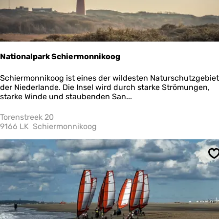
Nationalpark Schiermonnikoog
N
Schiermonnikoog ist eines der wildesten Naturschutzgebie
a
der Niederlande. Die Insel wird durch starke Strömungen,
t
starke Winde und staubenden San...
i
o
Torenstreek 20
n
9166 LK
Schiermonnikoog
a
l
p
S
a
r
k
S
c
h
i