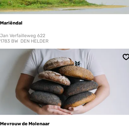
Mariëndal
M
Jan Verfailleweg 622
a
1783 BW
DEN HELDER
r
i
ë
S
n
d
a
l
Mevrouw de Molenaar