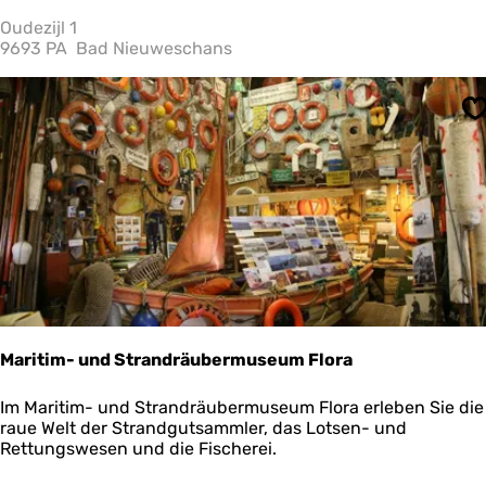
e
o
m
Oudezijl 1
h
o
9693 PA
Bad Nieuweschans
m
t
i
e
v
n
S
s
c
?
h
u
p
p
e
n
Maritim- und Strandräubermuseum Flora
M
Im Maritim- und Strandräubermuseum Flora erleben Sie die
a
raue Welt der Strandgutsammler, das Lotsen- und
r
Rettungswesen und die Fischerei.
i