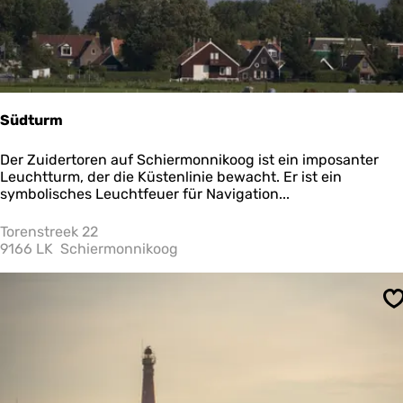
i
a
e
a
l
l
a
1
n
4
d
Südturm
S
Der Zuidertoren auf Schiermonnikoog ist ein imposanter
ü
Leuchtturm, der die Küstenlinie bewacht. Er ist ein
d
symbolisches Leuchtfeuer für Navigation...
t
u
Torenstreek 22
r
9166 LK
Schiermonnikoog
m
S