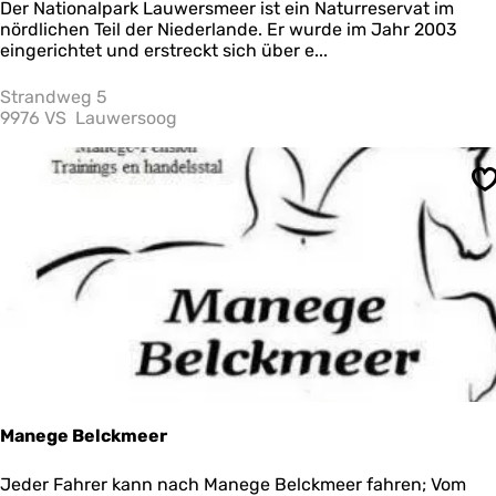
N
Der Nationalpark Lauwersmeer ist ein Naturreservat im
a
nördlichen Teil der Niederlande. Er wurde im Jahr 2003
t
eingerichtet und erstreckt sich über e...
i
o
Strandweg 5
n
9976 VS
Lauwersoog
a
l
p
S
a
r
k
L
a
u
w
e
r
s
m
e
Manege Belckmeer
e
r
M
Jeder Fahrer kann nach Manege Belckmeer fahren; Vom