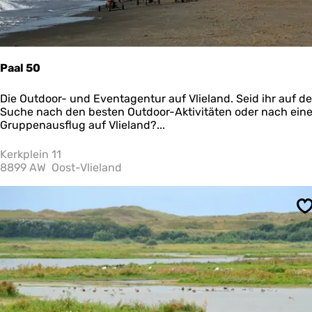
e
r
m
o
n
Paal 50
n
i
P
Die Outdoor- und Eventagentur auf Vlieland. Seid ihr auf de
k
a
Suche nach den besten Outdoor-Aktivitäten oder nach ein
o
a
Gruppenausflug auf Vlieland?...
o
l
g
5
Kerkplein 11
0
8899 AW
Oost-Vlieland
S