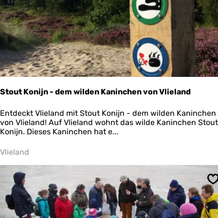
Y
o
g
a
i
n
d
e
r
N
Stout Konijn - dem wilden Kaninchen von Vlieland
a
t
S
Entdeckt Vlieland mit Stout Konijn - dem wilden Kaninchen
u
t
von Vlieland! Auf Vlieland wohnt das wilde Kaninchen Stout
r
o
Konijn. Dieses Kaninchen hat e...
o
u
d
t
Vlieland
e
K
r
o
a
n
m
S
i
M
j
e
n
e
-
r