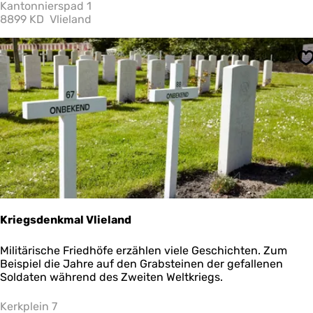
r
Kantonnierspad 1
m
g
8899 KD
Vlieland
F
e
l
r
o
ü
r
S
s
a
t
1
2
H
Kriegsdenkmal Vlieland
K
Militärische Friedhöfe erzählen viele Geschichten. Zum
r
Beispiel die Jahre auf den Grabsteinen der gefallenen
i
Soldaten während des Zweiten Weltkriegs.
e
g
Kerkplein 7