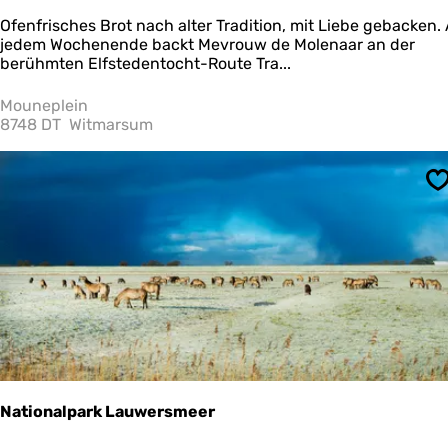
M
Ofenfrisches Brot nach alter Tradition, mit Liebe gebacken.
e
jedem Wochenende backt Mevrouw de Molenaar an der
v
berühmten Elfstedentocht-Route Tra...
r
o
Mouneplein
u
8748 DT
Witmarsum
w
d
e
S
M
o
l
e
n
a
a
r
Nationalpark Lauwersmeer