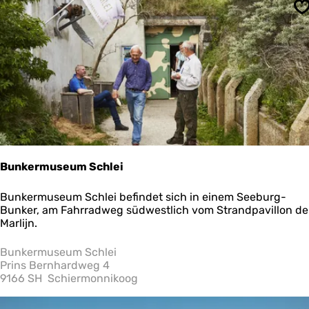
S
Bunkermuseum Schlei
B
Bunkermuseum Schlei befindet sich in einem Seeburg-
u
Bunker, am Fahrradweg südwestlich vom Strandpavillon de
n
Marlijn.
k
e
Bunkermuseum Schlei
r
Prins Bernhardweg 4
m
9166 SH
Schiermonnikoog
u
s