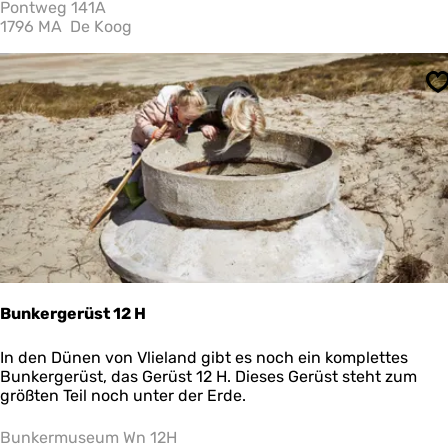
t
Pontweg 141A
i
1796 MA
De Koog
m
-
u
S
n
d
S
t
r
a
n
d
r
ä
u
b
Bunkergerüst 12 H
e
r
B
In den Dünen von Vlieland gibt es noch ein komplettes
m
u
Bunkergerüst, das Gerüst 12 H. Dieses Gerüst steht zum
u
n
größten Teil noch unter der Erde.
s
k
e
e
Bunkermuseum Wn 12H
u