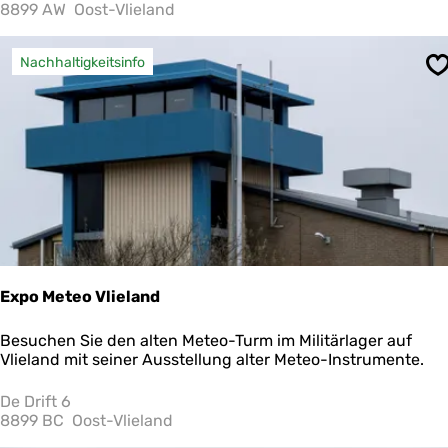
s
8899 AW
Oost-Vlieland
d
e
n
Nachhaltigkeitsinfo
S
k
m
a
l
V
l
i
e
l
a
n
d
Expo Meteo Vlieland
E
Besuchen Sie den alten Meteo-Turm im Militärlager auf
x
Vlieland mit seiner Ausstellung alter Meteo-Instrumente.
p
o
De Drift 6
M
8899 BC
Oost-Vlieland
e