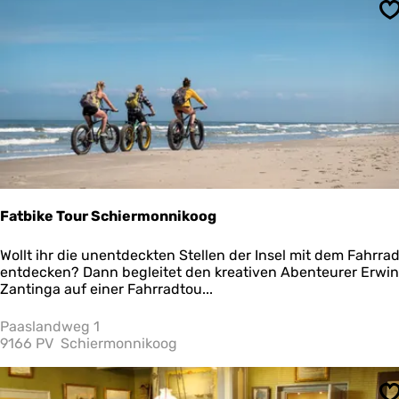
e
S
u
m
S
c
h
l
e
i
Fatbike Tour Schiermonnikoog
F
Wollt ihr die unentdeckten Stellen der Insel mit dem Fahrra
a
entdecken? Dann begleitet den kreativen Abenteurer Erwin
t
Zantinga auf einer Fahrradtou...
b
i
Paaslandweg 1
k
9166 PV
Schiermonnikoog
e
T
o