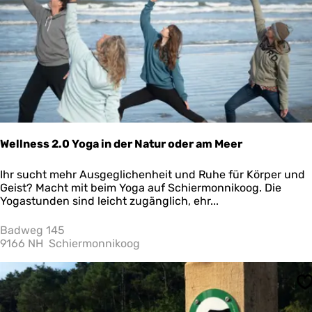
p
'
s
H
u
y
s
Wellness 2.0 Yoga in der Natur oder am Meer
W
Ihr sucht mehr Ausgeglichenheit und Ruhe für Körper und
e
Geist? Macht mit beim Yoga auf Schiermonnikoog. Die
l
Yogastunden sind leicht zugänglich, ehr...
l
n
Badweg 145
e
9166 NH
Schiermonnikoog
s
s
2
S
.
0