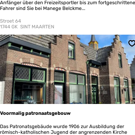
a
Anfänger über den Freizeitsportler bis zum fortgeschritten
n
Fahrer sind Sie bei Manege Belckme...
e
g
Stroet 64
e
1744 GK
SINT MAARTEN
B
e
l
S
c
k
m
e
e
r
Voormalig patronaatsgebouw
V
Das Patronatsgebäude wurde 1906 zur Ausbildung der
o
römisch-katholischen Jugend der angrenzenden Kirche