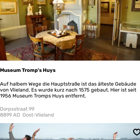
S
u
r
S
c
h
i
e
r
m
o
n
n
Museum Tromp's Huys
i
k
M
Auf halbem Wege die Hauptstraße ist das älteste Gebäude
o
u
von Vlieland. Es wurde kurz nach 1575 gebaut. Hier ist seit
o
s
1956 Museum Tromps Huys entfernt.
g
e
u
Dorpsstraat 99
m
8899 AD
Oost-Vlieland
T
r
o
S
m