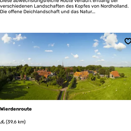
e
Diese abwechslungsreiche Route verläuft entlang der
n
verschiedenen Landschaften des Kopfes von Nordholland.
H
Die offene Deichlandschaft und das Natur...
e
l
d
e
r
S
Wierdenroute
W
(39,6 km)
i