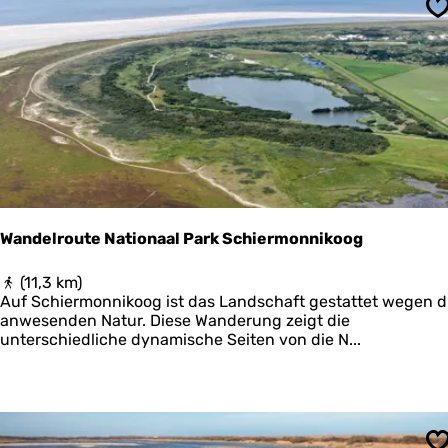
s
S
r
o
u
t
e
L
a
u
w
e
r
s
Wandelroute Nationaal Park Schiermonnikoog
m
e
W
(11,3 km)
e
a
Auf Schiermonnikoog ist das Landschaft gestattet wegen d
r
n
anwesenden Natur. Diese Wanderung zeigt die
d
unterschiedliche dynamische Seiten von die N...
e
l
r
o
u