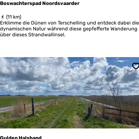
Boswachterspad Noordsvaarder
B
(11 km)
o
Erklimme die Dünen von Terschelling und entdeck dabei die
s
dynamischen Natur während diese gepfefferte Wanderung
w
über dieses Strandwallinsel.
a
c
h
t
e
r
S
s
p
a
d
N
o
o
r
d
s
v
Gulden Halsband