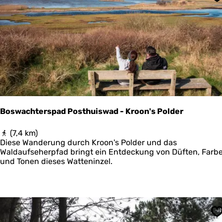
t
S
e
N
a
t
i
o
n
a
a
l
P
Boswachterspad Posthuiswad - Kroon's Polder
a
r
B
(7,4 km)
k
o
Diese Wanderung durch Kroon's Polder und das
S
s
Waldaufseherpfad bringt ein Entdeckung von Düften, Farb
c
w
und Tonen dieses Watteninzel.
h
a
i
c
e
h
r
t
m
e
o
r
n
S