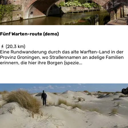
r
d
e
r
l
e
Fünf Warten-route (demo)
e
c
F
(20,3 km)
h
ü
Eine Rundwanderung durch das alte Warften-Land in der
n
Provinz Groningen, wo Straßennamen an adelige Familien
f
erinnern, die hier ihre Borgen (spezie...
W
a
r
t
e
n
S
-
r
o
u
t
e