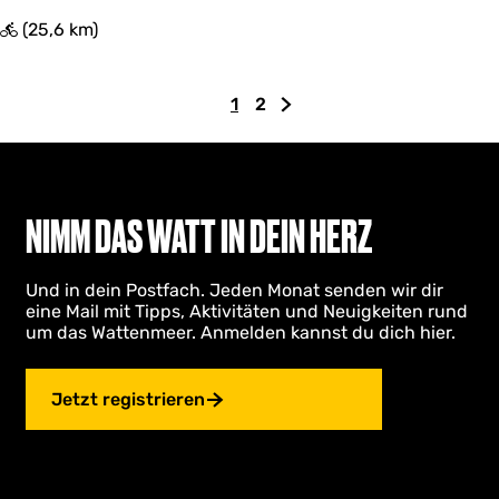
P
(25,6 km)
o
l
d
1
2
e
A
G
Z
r
k
e
u
P
t
h
r
r
u
e
n
a
e
z
ä
c
NIMM DAS WATT IN DEIN HERZ
h
l
u
c
t
l
r
h
Und in dein Postfach. Jeden Monat senden wir dir
e
S
s
eine Mail mit Tipps, Aktivitäten und Neuigkeiten rund
S
e
t
um das Wattenmeer. Anmelden kannst du dich hier.
e
i
e
i
t
n
t
e
S
Jetzt registrieren
e
e
i
t