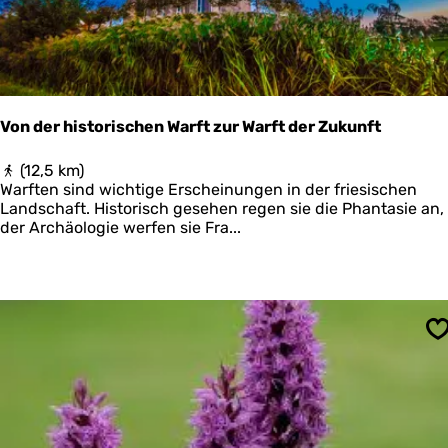
e
W
e
s
t
p
o
Von der historischen Warft zur Warft der Zukunft
l
d
V
(12,5 km)
e
o
Warften sind wichtige Erscheinungen in der friesischen
r
n
Landschaft. Historisch gesehen regen sie die Phantasie an, 
k
d
der Archäologie werfen sie Fra...
w
e
e
r
l
h
d
i
e
s
r
t
S
s
o
r
i
s
c