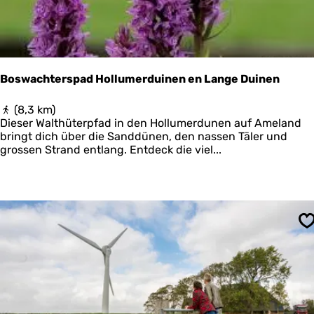
h
e
n
W
a
r
Boswachterspad Hollumerduinen en Lange Duinen
f
t
B
(8,3 km)
z
o
Dieser Walthüterpfad in den Hollumerdunen auf Ameland
u
s
bringt dich über die Sanddünen, den nassen Täler und
r
w
grossen Strand entlang. Entdeck die viel...
W
a
a
c
r
h
f
t
t
e
d
r
e
S
s
r
p
Z
a
u
d
k
H
u
o
n