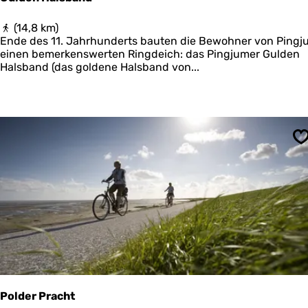
a
a
G
(14,8 km)
r
u
Ende des 11. Jahrhunderts bauten die Bewohner von Pingj
d
l
einen bemerkenswerten Ringdeich: das Pingjumer Gulden
e
d
Halsband (das goldene Halsband von...
r
e
n
H
a
l
s
S
b
a
n
d
Polder Pracht