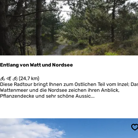
s
n
p
i
a
k
d
o
P
o
o
g
s
t
h
u
i
Entlang von Watt und Nordsee
s
w
E
(24,7 km)
a
n
Diese Radtour bringt Ihnen zum Ostlichen Teil vom Inzel; Da
d
t
Wattenmeer und die Nordsee zeichen ihren Anblick,
-
l
Pflanzendecke und sehr schöne Aussic...
K
a
r
n
o
g
o
v
n
o
'
n
s
S
W
P