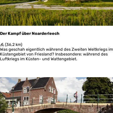
p
o
l
d
e
r
,
Der Kampf über Noarderleech
d
u
D
(36,2 km)
i
e
Was geschah eigentlich während des Zweiten Weltkriegs im
n
r
Küstengebiet von Friesland? Insbesondere: während des
e
K
Luftkriegs im Küsten- und Wattengebiet.
n
a
e
m
n
p
s
f
t
ü
r
b
S
a
e
n
r
d
N
o
a