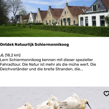
r
Ontdek Natuurlijk Schiermonnikoog
O
(18,2 km)
n
Lern Schiermonnikoog kennen mit dieser spezieller
t
Fahradtour. Die Natur ist mehr als die mühe wert. Die
d
Deichvorländer und die breite Stranden, die...
e
k
N
a
t
u
S
u
r