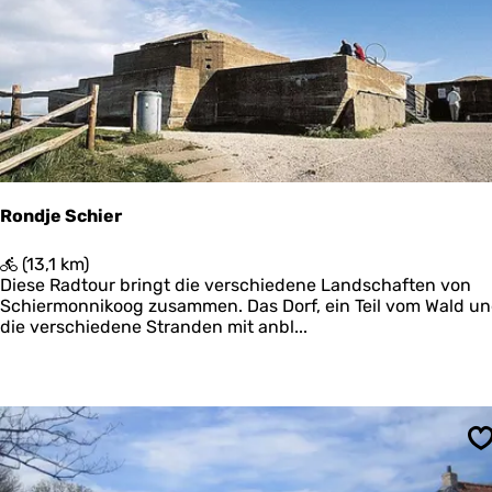
a
o
t
l
t
d
u
e
n
r
d
N
o
r
d
Rondje Schier
s
e
R
(13,1 km)
e
o
Diese Radtour bringt die verschiedene Landschaften von
n
Schiermonnikoog zusammen. Das Dorf, ein Teil vom Wald u
d
die verschiedene Stranden mit anbl...
j
e
S
c
h
i
S
e