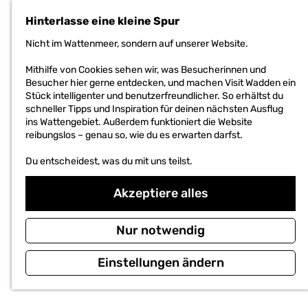
h
Hinterlasse eine kleine Spur
e
n
Nicht im Wattenmeer, sondern auf unserer Website.
S
i
Mithilfe von Cookies sehen wir, was Besucherinnen und
e
Besucher hier gerne entdecken, und machen Visit Wadden ein
z
Stück intelligenter und benutzerfreundlicher. So erhältst du
u
schneller Tipps und Inspiration für deinen nächsten Ausflug
r
ins Wattengebiet. Außerdem funktioniert die Website
H
reibungslos – genau so, wie du es erwarten darfst.
o
m
Du entscheidest, was du mit uns teilst.
e
p
Akzeptiere alles
a
g
e
Nur notwendig
Einstellungen ändern