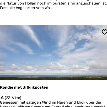
n
T
die Natur von Hollan noch im pursten sinn anzuschauen ist.
e
e
Fast alle Vogelarten vom Wa...
r
h
s
m
c
h
e
e
n
l
S
l
?
i
n
g
B
o
s
c
h
p
l
Rondje met Uitkijkposten
a
a
R
(23,6 km)
t
o
Geniessen mit salzigen Wind im Haren und blick über die
n
Nordsee, während mann am Fahrad eine Inzelrunde macht.