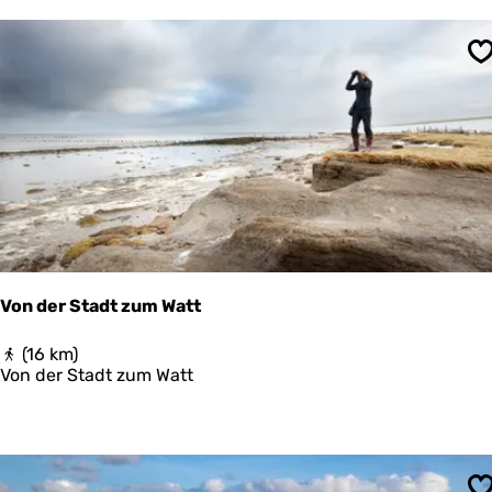
e
r
d
S
e
n
r
o
u
t
e
Von der Stadt zum Watt
V
(16 km)
o
Von der Stadt zum Watt
n
d
e
r
S