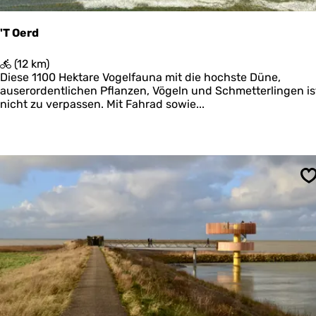
e
F
n
i
'T Oerd
b
u
'
(12 km)
l
T
Diese 1100 Hektare Vogelfauna mit die hochste Düne,
a
O
auserordentlichen Pflanzen, Vögeln und Schmetterlingen is
e
nicht zu verpassen. Mit Fahrad sowie...
r
d
S