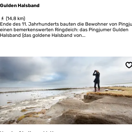
e
Gulden Halsband
n
G
(14,8 km)
u
Ende des 11. Jahrhunderts bauten die Bewohner von Pingj
l
einen bemerkenswerten Ringdeich: das Pingjumer Gulden
d
Halsband (das goldene Halsband von...
e
n
H
a
l
s
S
b
a
n
d