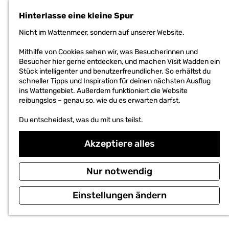
h
Hinterlasse eine kleine Spur
e
n
Nicht im Wattenmeer, sondern auf unserer Website.
S
i
Mithilfe von Cookies sehen wir, was Besucherinnen und
e
Besucher hier gerne entdecken, und machen Visit Wadden ein
z
Stück intelligenter und benutzerfreundlicher. So erhältst du
u
schneller Tipps und Inspiration für deinen nächsten Ausflug
r
ins Wattengebiet. Außerdem funktioniert die Website
H
reibungslos – genau so, wie du es erwarten darfst.
o
m
Du entscheidest, was du mit uns teilst.
e
p
Akzeptiere alles
a
g
e
Nur notwendig
Einstellungen ändern