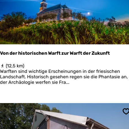
o
u
t
e
W
e
s
t
p
o
Von der historischen Warft zur Warft der Zukunft
l
d
V
(12,5 km)
e
o
Warften sind wichtige Erscheinungen in der friesischen
r
n
Landschaft. Historisch gesehen regen sie die Phantasie an, 
k
d
der Archäologie werfen sie Fra...
w
e
e
r
l
h
d
i
e
s
r
t
S
s
o
r