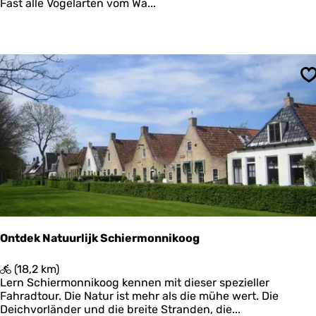
e
Fast alle Vogelarten vom Wa...
r
s
c
h
e
l
S
l
i
n
g
B
o
s
c
h
p
l
Ontdek Natuurlijk Schiermonnikoog
a
a
O
(18,2 km)
t
n
Lern Schiermonnikoog kennen mit dieser spezieller
t
Fahradtour. Die Natur ist mehr als die mühe wert. Die
d
Deichvorländer und die breite Stranden, die...