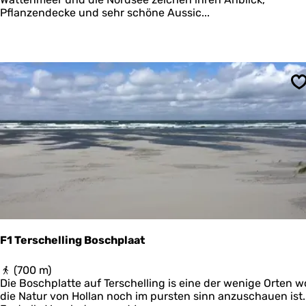
c
l
Pflanzendecke und sehr schöne Aussic...
h
a
i
n
e
g
r
v
m
o
o
n
n
S
W
n
a
i
t
k
t
o
u
o
n
g
d
N
o
r
d
F1 Terschelling Boschplaat
s
e
F
(700 m)
e
1
Die Boschplatte auf Terschelling is eine der wenige Orten w
T
die Natur von Hollan noch im pursten sinn anzuschauen ist.