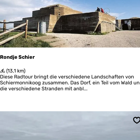
u
t
e
L
a
u
w
e
r
s
Rondje Schier
m
e
R
(13,1 km)
e
o
Diese Radtour bringt die verschiedene Landschaften von
r
n
Schiermonnikoog zusammen. Das Dorf, ein Teil vom Wald u
d
die verschiedene Stranden mit anbl...
j
e
S
c
h
i
S
e
r