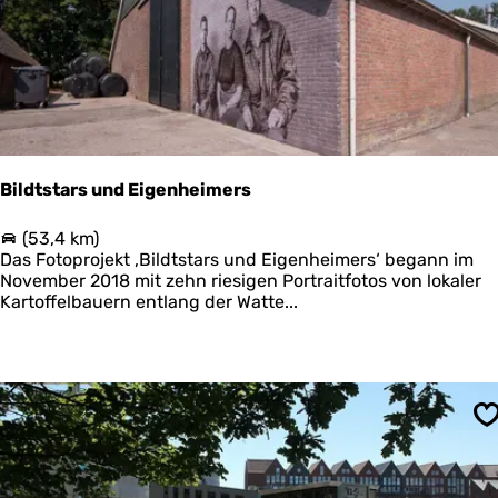
i
s
c
h
e
n
W
a
r
Bildtstars und Eigenheimers
f
t
B
(53,4 km)
z
i
Das Fotoprojekt ‚Bildtstars und Eigenheimers‘ begann im
u
l
November 2018 mit zehn riesigen Portraitfotos von lokaler
r
d
Kartoffelbauern entlang der Watte...
W
t
a
s
r
t
f
a
t
r
d
s
e
S
u
r
n
Z
d
u