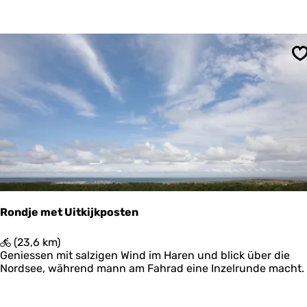
c
o
h
o
t
g
e
r
S
s
p
a
d
P
o
s
t
h
u
i
Rondje met Uitkijkposten
s
w
R
(23,6 km)
a
o
Geniessen mit salzigen Wind im Haren und blick über die
d
n
Nordsee, während mann am Fahrad eine Inzelrunde macht.
-
d
K
j
r
e