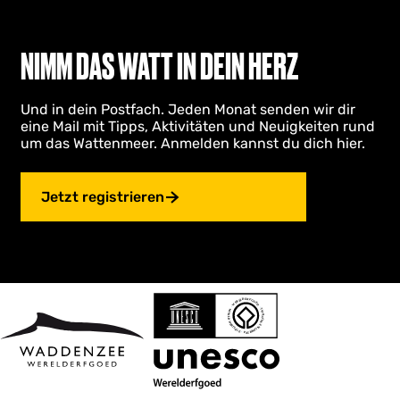
r
t
h
r
o
u
e
n
u
e
z
ä
t
NIMM DAS WATT IN DEIN HERZ
e
l
u
c
N
l
r
h
o
Und in dein Postfach. Jeden Monat senden wir dir
e
S
s
o
eine Mail mit Tipps, Aktivitäten und Neuigkeiten rund
S
e
t
r
um das Wattenmeer. Anmelden kannst du dich hier.
d
e
i
e
p
i
t
n
o
t
e
S
Jetzt registrieren
l
e
e
d
i
e
r
t
z
e
i
g
j
e
l
h
k
w
e
e
n
l