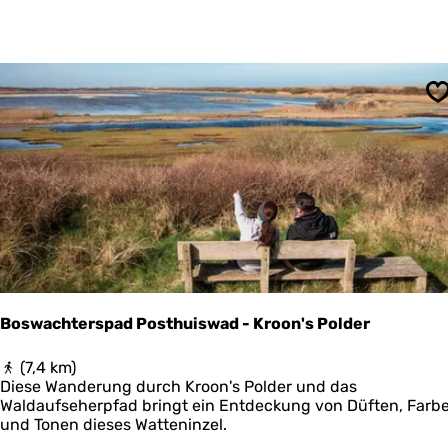
e
k
N
a
t
u
S
u
r
l
i
j
k
S
c
h
i
e
Boswachterspad Posthuiswad - Kroon's Polder
r
m
B
(7,4 km)
o
o
Diese Wanderung durch Kroon's Polder und das
n
s
Waldaufseherpfad bringt ein Entdeckung von Düften, Farb
n
w
und Tonen dieses Watteninzel.
i
a
k