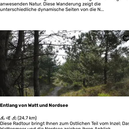
n
n
anwesenden Natur. Diese Wanderung zeigt die
e
d
unterschiedliche dynamische Seiten von die N...
e
h
l
m
r
o
e
u
n
t
S
e
?
N
a
t
i
o
n
a
a
l
P
Entlang von Watt und Nordsee
a
r
E
(24,7 km)
k
n
Diese Radtour bringt Ihnen zum Ostlichen Teil vom Inzel; Da
S
t
Wattenmeer und die Nordsee zeichen ihren Anblick,