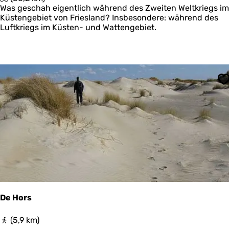
e
Was geschah eigentlich während des Zweiten Weltkriegs im
r
Küstengebiet von Friesland? Insbesondere: während des
K
Luftkriegs im Küsten- und Wattengebiet.
a
m
p
f
ü
b
S
e
r
N
o
a
r
d
e
r
l
e
De Hors
e
c
D
(5,9 km)
h