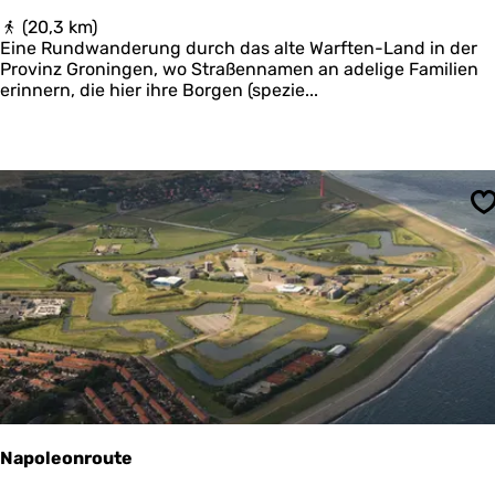
F
(20,3 km)
ü
Eine Rundwanderung durch das alte Warften-Land in der
n
Provinz Groningen, wo Straßennamen an adelige Familien
f
erinnern, die hier ihre Borgen (spezie...
W
a
r
t
e
n
S
-
r
o
u
t
e
(
d
e
m
o
Napoleonroute
)