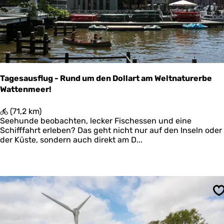
E
k
i
u
g
n
e
f
n
t
h
e
i
Tagesausflug - Rund um den Dollart am Weltnaturerbe
m
Wattenmeer!
e
r
s
T
(71,2 km)
a
Seehunde beobachten, lecker Fischessen und eine
g
Schifffahrt erleben? Das geht nicht nur auf den Inseln oder
e
der Küste, sondern auch direkt am D...
s
a
u
s
f
l
S
u
g