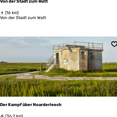
Von der Stadt zum Watt
V
(16 km)
o
Von der Stadt zum Watt
n
d
e
r
S
t
S
a
d
t
z
u
m
W
a
t
t
Der Kampf über Noarderleech
D
(36,2 km)