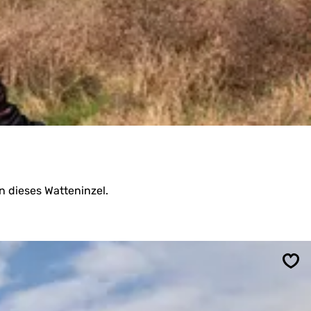
 dieses Watteninzel.
Spe