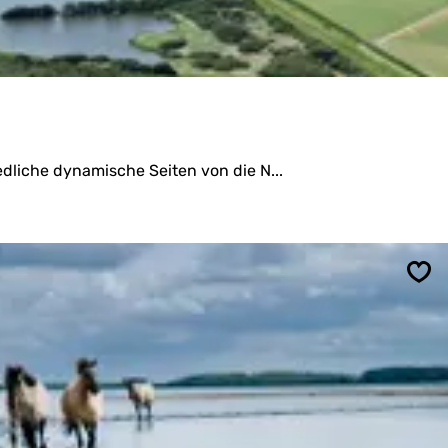
dliche dynamische Seiten von die N...
Spe