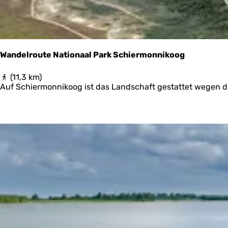
i
o
j
l
k
d
p
e
o
r
s
Wandelroute Nationaal Park Schiermonnikoog
t
e
W
(11,3 km)
n
a
Auf Schiermonnikoog ist das Landschaft gestattet wegen d
n
d
e
l
r
o
u
t
e
N
a
t
i
o