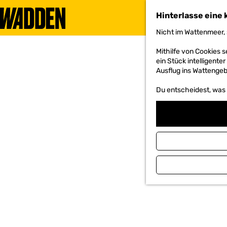
Hinterlasse eine 
Nicht im Wattenmeer, 
G
e
Mithilfe von Cookies
h
ein Stück intelligente
e
Ausflug ins Wattengebi
n
S
Du entscheidest, was d
i
e
z
u
r
H
o
m
e
p
a
g
e