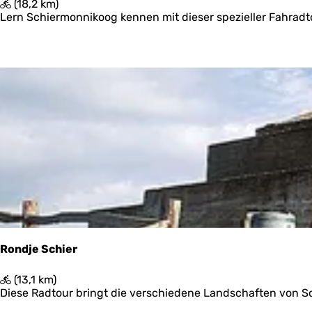
O
(18,2 km)
e
n
Lern Schiermonnikoog kennen mit dieser spezieller Fahradtou
r
t
d
e
k
N
a
t
u
u
r
l
i
j
k
S
c
h
Rondje Schier
i
e
R
(13,1 km)
r
o
Diese Radtour bringt die verschiedene Landschaften von Sc
m
n
o