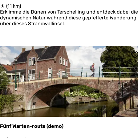
B
(11 km)
o
Erklimme die Dünen von Terschelling und entdeck dabei die
s
dynamischen Natur während diese gepfefferte Wanderung
w
über dieses Strandwallinsel.
a
c
h
t
e
r
S
s
p
a
d
N
o
o
r
d
s
v
Fünf Warten-route (demo)
a
a