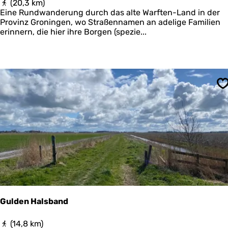
F
(20,3 km)
r
ü
Eine Rundwanderung durch das alte Warften-Land in der
d
n
Provinz Groningen, wo Straßennamen an adelige Familien
e
f
erinnern, die hier ihre Borgen (spezie...
r
W
a
r
t
e
n
S
-
r
o
u
t
e
(
d
e
m
o
Gulden Halsband
)
G
(14,8 km)