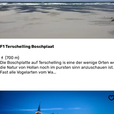
u
t
e
L
a
u
w
e
r
s
F1 Terschelling Boschplaat
m
e
F
(700 m)
e
1
Die Boschplatte auf Terschelling is eine der wenige Orten w
r
T
die Natur von Hollan noch im pursten sinn anzuschauen ist.
e
Fast alle Vogelarten vom Wa...
r
s
c
h
e
l
S
l
i