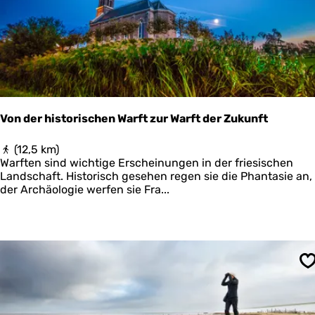
n
g
B
o
s
c
h
p
l
Von der historischen Warft zur Warft der Zukunft
a
a
V
(12,5 km)
t
o
Warften sind wichtige Erscheinungen in der friesischen
n
Landschaft. Historisch gesehen regen sie die Phantasie an, 
d
der Archäologie werfen sie Fra...
e
r
h
i
s
t
S
o
r
i