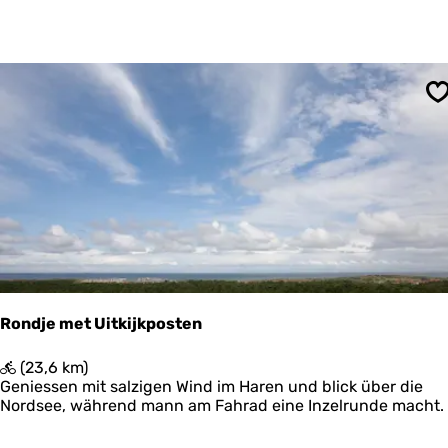
e
r
l
o
r
o
o
n
u
'
t
s
S
e
P
N
o
a
l
t
d
i
e
o
r
n
a
a
l
P
Rondje met Uitkijkposten
a
r
R
(23,6 km)
k
o
Geniessen mit salzigen Wind im Haren und blick über die
S
n
Nordsee, während mann am Fahrad eine Inzelrunde macht.
c
d
h
j
i