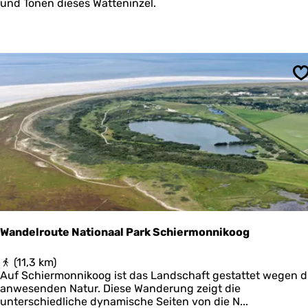
w
und Tonen dieses Watteninzel.
a
c
h
t
e
r
S
s
p
a
d
P
o
s
t
h
u
i
Wandelroute Nationaal Park Schiermonnikoog
s
w
W
(11,3 km)
a
a
Auf Schiermonnikoog ist das Landschaft gestattet wegen d
d
n
anwesenden Natur. Diese Wanderung zeigt die
-
d
unterschiedliche dynamische Seiten von die N...
K