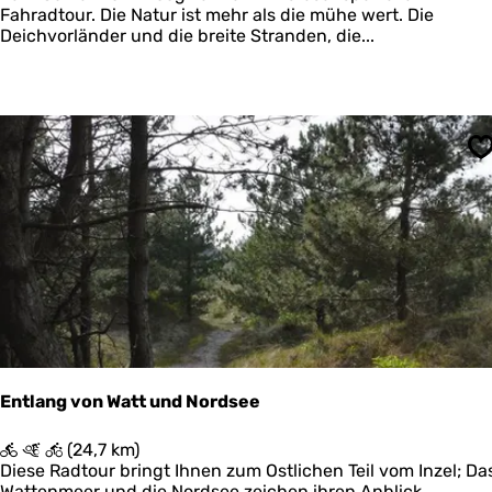
n
t
Fahradtour. Die Natur ist mehr als die mühe wert. Die
e
d
Deichvorländer und die breite Stranden, die...
e
h
k
m
N
a
e
t
n
u
S
u
?
r
l
i
j
k
S
c
h
i
e
Entlang von Watt und Nordsee
r
m
E
(24,7 km)
o
n
Diese Radtour bringt Ihnen zum Ostlichen Teil vom Inzel; Da
n
t
Wattenmeer und die Nordsee zeichen ihren Anblick,