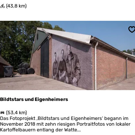
T
(43,8 km)
e
r
p
e
S
n
l
a
n
d
r
o
u
t
e
Bildtstars und Eigenheimers
B
(53,4 km)
i
Das Fotoprojekt ‚Bildtstars und Eigenheimers‘ begann im
l
November 2018 mit zehn riesigen Portraitfotos von lokaler
d
Kartoffelbauern entlang der Watte...