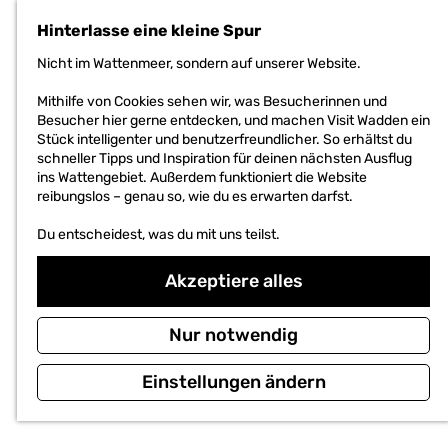
h
Hinterlasse eine kleine Spur
e
n
Nicht im Wattenmeer, sondern auf unserer Website.
S
i
Mithilfe von Cookies sehen wir, was Besucherinnen und
e
Besucher hier gerne entdecken, und machen Visit Wadden ein
z
Stück intelligenter und benutzerfreundlicher. So erhältst du
u
schneller Tipps und Inspiration für deinen nächsten Ausflug
r
ins Wattengebiet. Außerdem funktioniert die Website
H
reibungslos – genau so, wie du es erwarten darfst.
o
m
Du entscheidest, was du mit uns teilst.
e
p
Akzeptiere alles
a
g
e
Nur notwendig
Einstellungen ändern