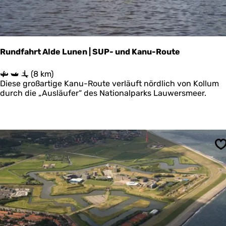
W
u
a
n
t
f
t
t
Rundfahrt Alde Lunen | SUP- und Kanu-Route
R
(8 km)
u
Diese großartige Kanu-Route verläuft nördlich von Kollum
n
durch die „Ausläufer“ des Nationalparks Lauwersmeer.
d
f
a
h
r
t
S
A
l
d
e
L
u
n