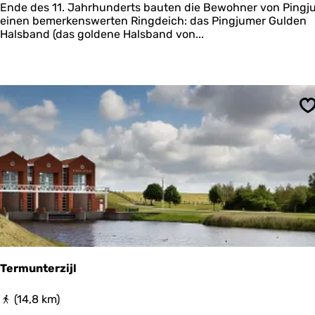
u
Ende des 11. Jahrhunderts bauten die Bewohner von Pingj
l
einen bemerkenswerten Ringdeich: das Pingjumer Gulden
d
Halsband (das goldene Halsband von...
e
n
H
a
l
s
S
b
a
n
d
Termunterzijl
T
(14,8 km)
e