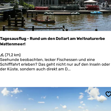
r
s
Tagesausflug - Rund um den Dollart am Weltnaturerbe
Wattenmeer!
T
(71,2 km)
a
Seehunde beobachten, lecker Fischessen und eine
g
Schifffahrt erleben? Das geht nicht nur auf den Inseln oder
e
der Küste, sondern auch direkt am D...
s
a
u
s
f
l
S
u
g