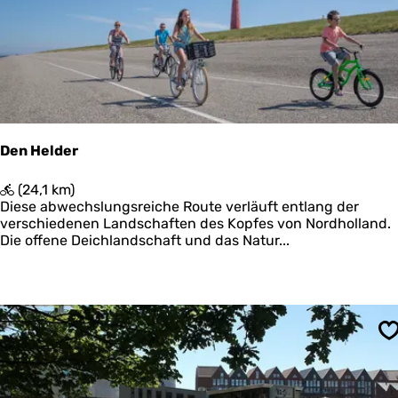
u
t
e
N
o
o
r
d
p
Den Helder
o
l
D
(24,1 km)
d
e
Diese abwechslungsreiche Route verläuft entlang der
e
n
verschiedenen Landschaften des Kopfes von Nordholland.
r
H
Die offene Deichlandschaft und das Natur...
z
e
i
l
j
d
l
e
k
r
w
S
e
l
d
e