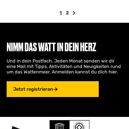
r
m
1
2
u
A
G
Z
n
k
e
u
t
t
h
r
e
u
e
n
r
e
z
ä
z
NIMM DAS WATT IN DEIN HERZ
i
l
u
c
j
l
r
h
l
Und in dein Postfach. Jeden Monat senden wir dir
e
S
s
eine Mail mit Tipps, Aktivitäten und Neuigkeiten rund
S
e
t
um das Wattenmeer. Anmelden kannst du dich hier.
e
i
e
i
t
n
t
e
S
Jetzt registrieren
e
e
i
t
e
g
e