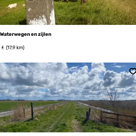
m
a
b
t
i
u
s
r
F
e
i
r
Waterwegen en zijlen
b
b
u
e
W
(17,9 km)
l
W
a
a
a
t
t
e
t
r
e
S
w
n
e
m
g
e
e
e
n
r
e
!
n
z
i
j
l