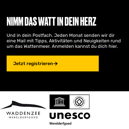
r
t
h
r
o
u
e
n
u
e
z
ä
t
NIMM DAS WATT IN DEIN HERZ
e
l
u
c
N
l
r
h
o
Und in dein Postfach. Jeden Monat senden wir dir
e
S
s
o
eine Mail mit Tipps, Aktivitäten und Neuigkeiten rund
S
e
t
r
um das Wattenmeer. Anmelden kannst du dich hier.
d
e
i
e
p
i
t
n
o
t
e
S
Jetzt registrieren
l
e
e
d
i
e
r
t
z
e
i
g
j
e
l
h
k
w
e
e
n
l