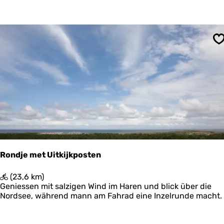
c
o
h
o
t
g
e
r
S
s
p
a
d
P
o
s
t
h
u
i
Rondje met Uitkijkposten
s
w
R
(23,6 km)
a
o
Geniessen mit salzigen Wind im Haren und blick über die
d
n
Nordsee, während mann am Fahrad eine Inzelrunde macht.
-
d
K
j
r
e