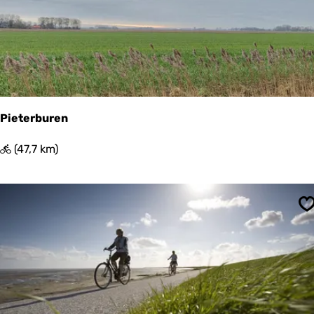
Pieterburen
P
(47,7 km)
i
e
t
e
S
r
b
u
r
e
n