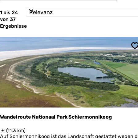
p
u
e
i
m
k
e
n
i
r
e
S
a
1 bis 24
d
ö
d
r
o
a
e
e
von 37
e
c
r
r
l
W
n
Ergebnisse
t
T
i
i
h
n
i
e
j
e
a
t
r
e
k
r
c
p
r
e
i
e
h
S
v
s
e
n
:
a
e
g
s
n
n
c
e
n
t
d
t
r
a
e
o
m
c
d
T
r
e
h
o
u
)
e
:
e
r
u
k
p
o
o
n
m
l
t
s
d
Wandelroute Nationaal Park Schiermonnikoog
t
e
e
r
r
W
(11,3 km)
a
Auf Schiermonnikoog ist das Landschaft gestattet wegen d