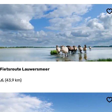
o
m
o
e
n
t
'
S
U
s
i
P
t
o
k
l
i
d
j
e
k
r
p
o
s
t
Fietsroute Lauwersmeer
e
n
F
(43,9 km)
i
e
t
s
S
r
o