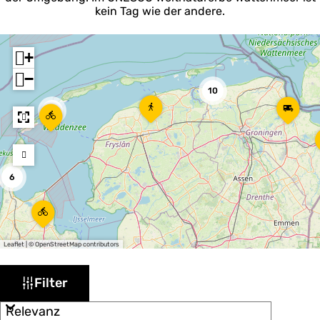
kein Tag wie der andere.
+
−
10
V
D
L
4
a
e
a
n
l
D
n
H
f
e
g
i
z
G
s
s
i
r
W
6
t
j
a
a
o
l
a
d
r
-
F
n
e
i
P
i
r
n
s
o
e
e
N
c
c
t
Leaflet
|
© OpenStreetMap contributors
p
o
h
k
s
u
o
W
e
S
e
e
b
r
Filter
T
o
t
n
a
l
d
e
(
r
o
i
z
s
r
z
v
t
e
e