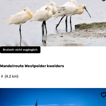
S
l
r
o
u
t
e
W
e
s
t
p
Brutzeit: nicht zugänglich
o
l
d
e
Wandelroute Westpolder kwelders
r
k
W
(4,2 km)
w
a
e
n
l
d
d
e
e
S
l
r
r
s