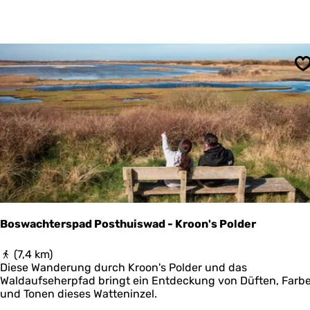
e
k
N
a
t
u
S
u
r
l
i
j
k
S
c
h
i
e
Boswachterspad Posthuiswad - Kroon's Polder
r
m
B
(7,4 km)
o
o
Diese Wanderung durch Kroon's Polder und das
n
s
Waldaufseherpfad bringt ein Entdeckung von Düften, Farb
n
w
und Tonen dieses Watteninzel.
i
a
k