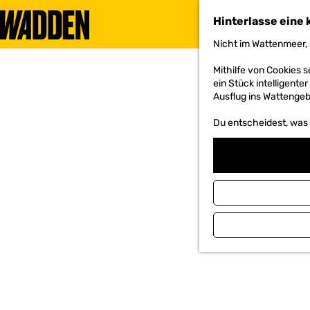
Hinterlasse eine 
Nicht im Wattenmeer, 
G
e
Mithilfe von Cookies
h
ein Stück intelligente
e
Ausflug ins Wattengebi
n
S
Du entscheidest, was d
i
e
z
u
r
H
o
m
e
p
a
g
e