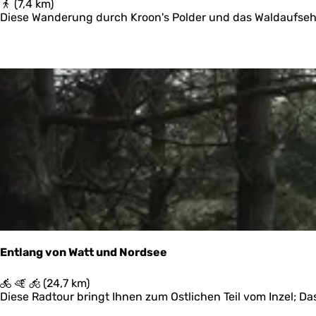
B
(7,4 km)
a
o
Diese Wanderung durch Kroon's Polder und das Waldaufsehe
r
s
k
w
S
a
c
c
h
h
i
t
e
e
r
r
m
s
o
p
n
a
n
d
i
P
k
o
o
s
o
t
g
h
Entlang von Watt und Nordsee
u
i
E
(24,7 km)
s
n
Diese Radtour bringt Ihnen zum Ostlichen Teil vom Inzel; D
w
t
a