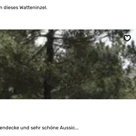
 dieses Watteninzel.
Spe
zendecke und sehr schöne Aussic...