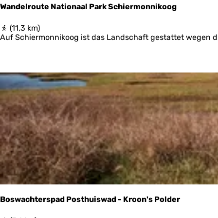
s
Wandelroute Nationaal Park Schiermonnikoog
m
e
W
(11,3 km)
e
a
Auf Schiermonnikoog ist das Landschaft gestattet wegen d
r
n
d
e
l
r
o
u
t
e
N
a
t
i
o
n
a
a
Boswachterspad Posthuiswad - Kroon's Polder
l
P