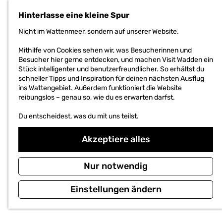
h
Hinterlasse eine kleine Spur
e
n
Nicht im Wattenmeer, sondern auf unserer Website.
S
i
Mithilfe von Cookies sehen wir, was Besucherinnen und
e
Besucher hier gerne entdecken, und machen Visit Wadden ein
z
Stück intelligenter und benutzerfreundlicher. So erhältst du
u
schneller Tipps und Inspiration für deinen nächsten Ausflug
r
ins Wattengebiet. Außerdem funktioniert die Website
H
reibungslos – genau so, wie du es erwarten darfst.
o
m
Du entscheidest, was du mit uns teilst.
e
p
Akzeptiere alles
a
g
e
Nur notwendig
Einstellungen ändern