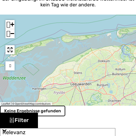
kein Tag wie der andere.
+
−
Leaflet
|
© OpenStreetMap contributors
Keine Ergebnisse gefunden
W
S
Filter
o
a
r
s
t