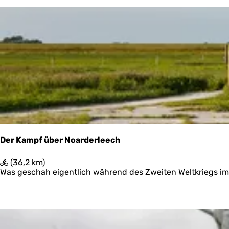
d
Der Kampf über Noarderleech
D
(36,2 km)
e
Was geschah eigentlich während des Zweiten Weltkriegs im
r
K
a
m
p