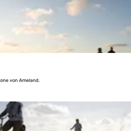
u
l
a
nzone von Ameland.