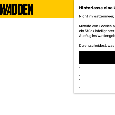
Hinterlasse eine 
Nicht im Wattenmeer, 
G
e
Mithilfe von Cookies
h
ein Stück intelligente
e
Ausflug ins Wattengebi
n
S
Du entscheidest, was d
i
e
z
u
r
H
o
m
e
p
a
g
e