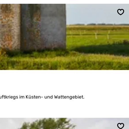
Spe
ftkriegs im Küsten- und Wattengebiet.