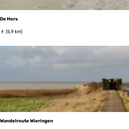
De Hors
D
(5,9 km)
e
H
o
r
s
Wandelroute Wieringen