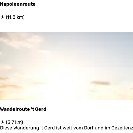
Napoleonroute
N
(11,8 km)
a
p
o
l
e
o
n
r
o
u
t
e
Wandelroute 't Oerd
W
(3,7 km)
a
Diese Wanderung 't Oerd ist weit vom Dorf und im Gezeite