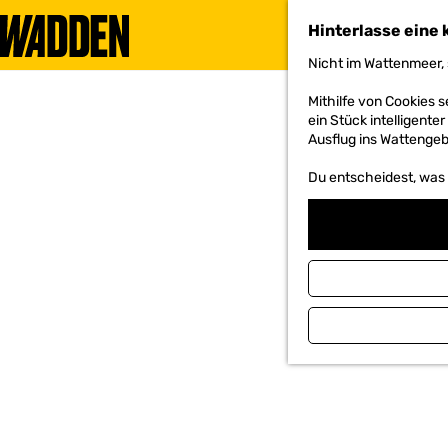
Hinterlasse eine 
Nicht im Wattenmeer, 
G
e
Mithilfe von Cookies
h
ein Stück intelligente
e
Ausflug ins Wattengebi
n
S
Du entscheidest, was d
i
e
z
u
r
H
o
m
e
p
a
g
e