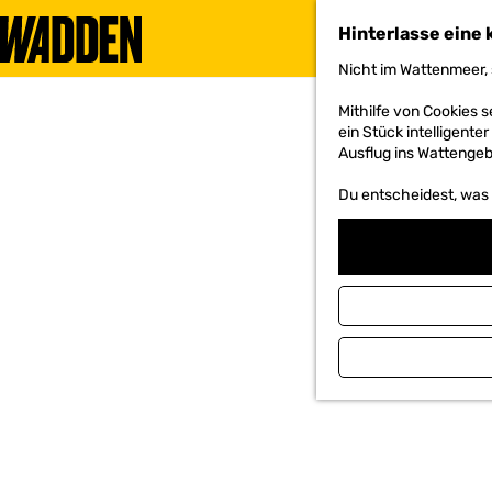
Hinterlasse eine 
Nicht im Wattenmeer, 
G
e
Mithilfe von Cookies
h
ein Stück intelligente
e
Ausflug ins Wattengebi
n
S
Du entscheidest, was d
i
e
z
u
r
H
o
m
e
p
a
g
e