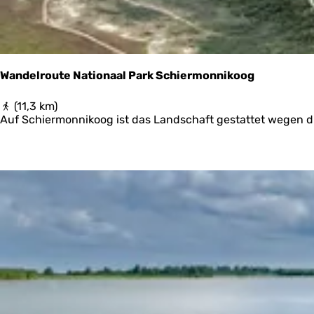
i
o
j
l
k
d
p
e
o
r
s
Wandelroute Nationaal Park Schiermonnikoog
t
e
W
(11,3 km)
n
a
Auf Schiermonnikoog ist das Landschaft gestattet wegen d
n
d
e
l
r
o
u
t
e
N
a
t
i
o