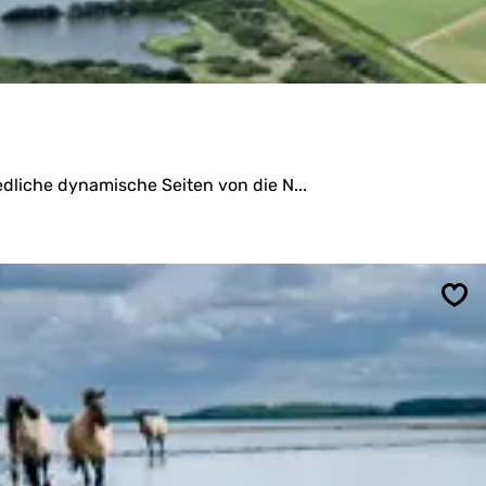
dliche dynamische Seiten von die N...
Spe