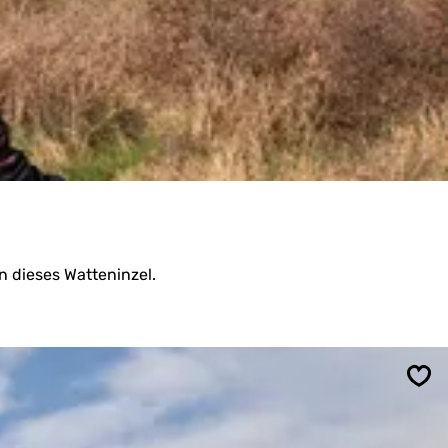
 dieses Watteninzel.
Spe