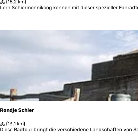
O
(18,2 km)
e
n
Lern Schiermonnikoog kennen mit dieser spezieller Fahradtou
r
t
d
e
k
N
a
t
u
u
r
l
i
j
k
S
c
h
Rondje Schier
i
e
R
(13,1 km)
r
o
Diese Radtour bringt die verschiedene Landschaften von Sc
m
n
o