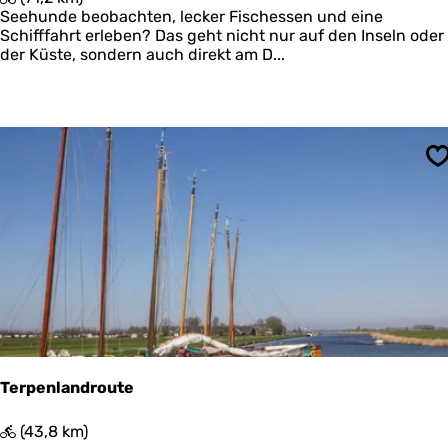
n
a
Seehunde beobachten, lecker Fischessen und eine
e
g
Schifffahrt erleben? Das geht nicht nur auf den Inseln oder
e
der Küste, sondern auch direkt am D...
h
s
m
a
u
e
s
n
f
l
S
?
u
g
-
R
u
n
d
u
m
d
e
Terpenlandroute
n
D
T
(43,8 km)
o