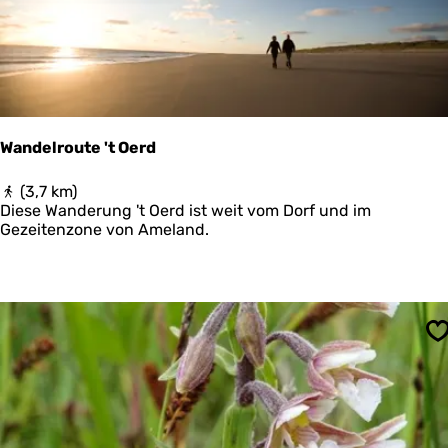
o
u
t
e
Wandelroute 't Oerd
W
(3,7 km)
a
Diese Wanderung 't Oerd ist weit vom Dorf und im
n
Gezeitenzone von Ameland.
d
e
l
r
o
u
S
t
e
'
t
O