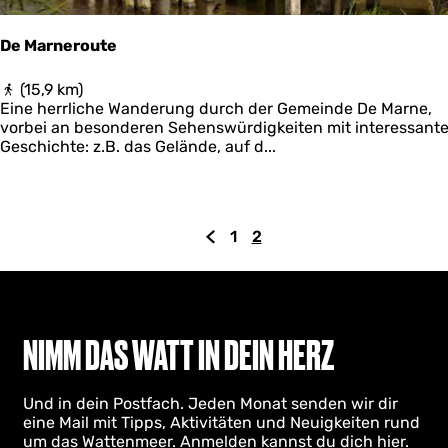
e
i
De Marneroute
m
e
D
(15,9 km)
r
e
Eine herrliche Wanderung durch der Gemeinde De Marne,
s
M
vorbei an besonderen Sehenswürdigkeiten mit interessante
a
Geschichte: z.B. das Gelände, auf d...
r
n
e
r
1
2
o
G
G
A
u
e
e
k
t
h
h
t
e
e
e
u
n
z
e
NIMM DAS WATT IN DEIN HERZ
S
u
l
i
r
l
Und in dein Postfach. Jeden Monat senden wir dir
e
S
e
eine Mail mit Tipps, Aktivitäten und Neuigkeiten rund
z
e
S
um das Wattenmeer. Anmelden kannst du dich hier.