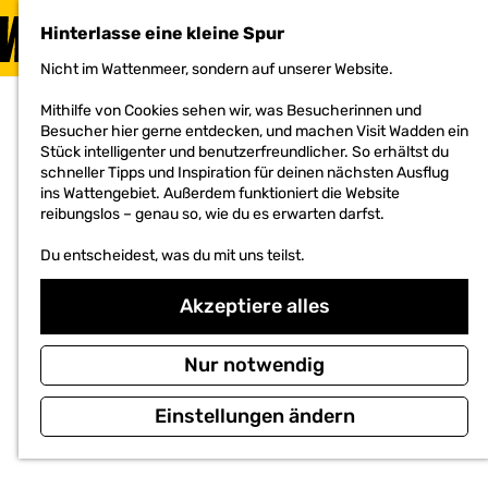
BESUCHEN
Hinterlasse eine kleine Spur
MENÜ
Nicht im Wattenmeer, sondern auf unserer Website.
G
e
Mithilfe von Cookies sehen wir, was Besucherinnen und
h
Besucher hier gerne entdecken, und machen Visit Wadden ein
e
Stück intelligenter und benutzerfreundlicher. So erhältst du
n
schneller Tipps und Inspiration für deinen nächsten Ausflug
S
ins Wattengebiet. Außerdem funktioniert die Website
i
reibungslos – genau so, wie du es erwarten darfst.
e
z
Du entscheidest, was du mit uns teilst.
u
r
H
Akzeptiere alles
o
m
e
Nur notwendig
p
a
Einstellungen ändern
g
e