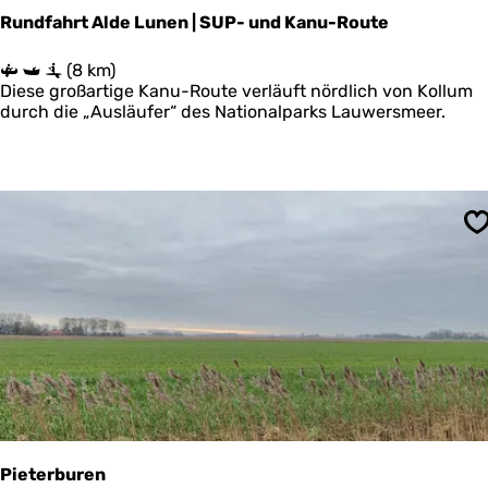
o
Rundfahrt Alde Lunen | SUP- und Kanu-Route
l
d
R
(8 km)
e
u
Diese großartige Kanu-Route verläuft nördlich von Kollum
r
n
durch die „Ausläufer“ des Nationalparks Lauwersmeer.
k
d
w
f
e
a
l
h
d
r
e
t
S
r
A
s
l
d
e
L
u
n
e
n
|
S
Pieterburen
U