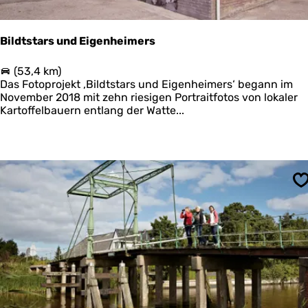
r
d
p
Bildtstars und Eigenheimers
o
l
B
(53,4 km)
d
i
Das Fotoprojekt ‚Bildtstars und Eigenheimers‘ begann im
e
l
November 2018 mit zehn riesigen Portraitfotos von lokaler
r
d
Kartoffelbauern entlang der Watte...
z
t
i
s
j
t
l
a
k
r
w
s
S
e
u
l
n
d
d
e
E
r
i
s
g
e
n
h