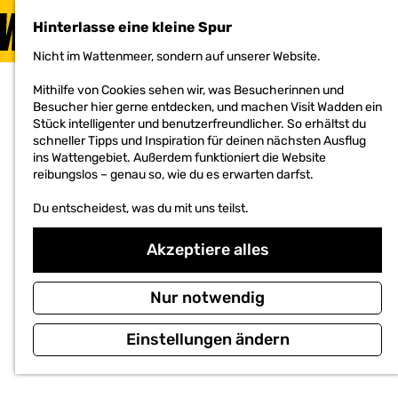
BESUCHEN
Hinterlasse eine kleine Spur
MENÜ
Nicht im Wattenmeer, sondern auf unserer Website.
G
e
Mithilfe von Cookies sehen wir, was Besucherinnen und
h
Besucher hier gerne entdecken, und machen Visit Wadden ein
e
Stück intelligenter und benutzerfreundlicher. So erhältst du
n
schneller Tipps und Inspiration für deinen nächsten Ausflug
S
ins Wattengebiet. Außerdem funktioniert die Website
i
reibungslos – genau so, wie du es erwarten darfst.
e
z
Du entscheidest, was du mit uns teilst.
u
r
H
Akzeptiere alles
o
m
e
Nur notwendig
p
a
Einstellungen ändern
g
e