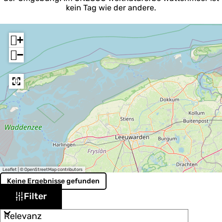
kein Tag wie der andere.
+
−
Leaflet
|
© OpenStreetMap contributors
Keine Ergebnisse gefunden
W
S
Filter
o
a
r
s
t