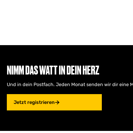
h
e
n
r
a
t
e
c
e
n
h
n
:
s
a
c
t
h
d
:
u
u
NIMM DAS WATT IN DEIN HERZ
n
t
Und in dein Postfach. Jeden Monat senden wir dir eine M
e
r
Jetzt registrieren
n
e
h