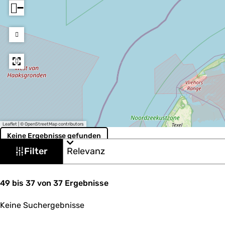
−
Leaflet
|
© OpenStreetMap contributors
Keine Ergebnisse gefunden
W
S
Filter
o
a
r
s
t
S
i
49 bis 37 von 37 Ergebnisse
m
o
e
ö
r
r
Keine Suchergebnisse
t
e
c
i
n