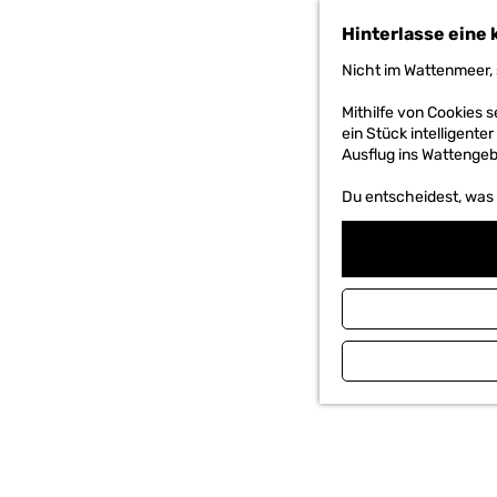
h
Hinterlasse eine 
e
n
Nicht im Wattenmeer, 
S
i
Mithilfe von Cookies
e
ein Stück intelligente
z
Ausflug ins Wattengebi
u
r
Du entscheidest, was d
H
o
m
e
p
a
g
e