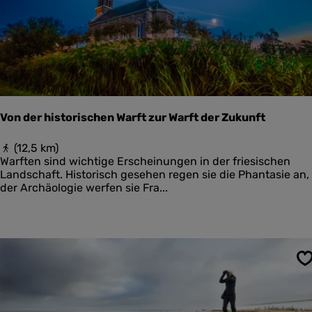
n
g
B
o
s
c
h
p
l
Von der historischen Warft zur Warft der Zukunft
a
a
V
(12,5 km)
t
o
Warften sind wichtige Erscheinungen in der friesischen
n
Landschaft. Historisch gesehen regen sie die Phantasie an, 
d
der Archäologie werfen sie Fra...
e
r
h
i
s
t
S
o
r
i