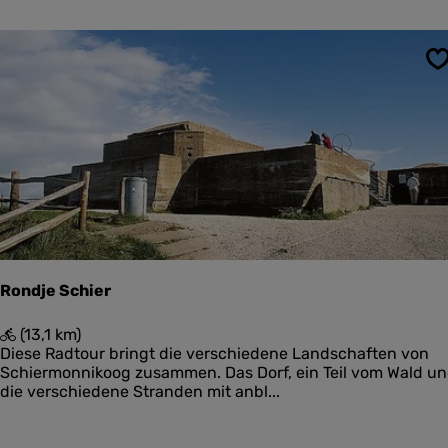
e
e
m
r
e
m
t
o
S
U
n
i
n
t
i
k
k
i
o
j
o
k
g
p
o
s
t
Rondje Schier
e
n
R
(13,1 km)
o
Diese Radtour bringt die verschiedene Landschaften von
n
Schiermonnikoog zusammen. Das Dorf, ein Teil vom Wald u
d
die verschiedene Stranden mit anbl...
j
e
S