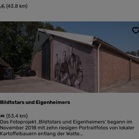
T
(43,8 km)
e
r
p
e
S
n
l
a
n
d
r
o
u
t
e
Bildtstars und Eigenheimers
B
(53,4 km)
i
Das Fotoprojekt ‚Bildtstars und Eigenheimers‘ begann im
l
November 2018 mit zehn riesigen Portraitfotos von lokaler
d
Kartoffelbauern entlang der Watte...