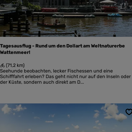
r
s
Tagesausflug - Rund um den Dollart am Weltnaturerbe
Wattenmeer!
T
(71,2 km)
a
Seehunde beobachten, lecker Fischessen und eine
g
Schifffahrt erleben? Das geht nicht nur auf den Inseln oder
e
der Küste, sondern auch direkt am D...
s
a
u
s
f
l
S
u
g