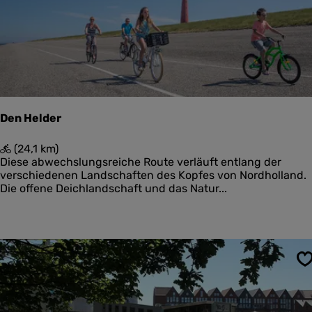
u
t
e
N
o
o
r
d
p
Den Helder
o
l
D
(24,1 km)
d
e
Diese abwechslungsreiche Route verläuft entlang der
e
n
verschiedenen Landschaften des Kopfes von Nordholland.
r
H
Die offene Deichlandschaft und das Natur...
z
e
i
l
j
d
l
e
k
r
w
S
e
l
d
e