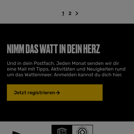
r
m
1
2
u
A
G
Z
n
k
e
u
t
t
h
r
e
u
e
n
r
e
z
ä
z
NIMM DAS WATT IN DEIN HERZ
i
l
u
c
j
l
r
h
l
Und in dein Postfach. Jeden Monat senden wir dir
e
S
s
eine Mail mit Tipps, Aktivitäten und Neuigkeiten rund
S
e
t
um das Wattenmeer. Anmelden kannst du dich hier.
e
i
e
i
t
n
t
e
S
Jetzt registrieren
e
e
i
t
e
g
e