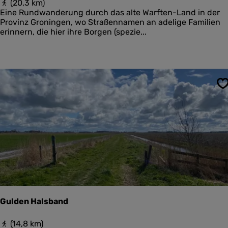
F
(20,3 km)
r
ü
Eine Rundwanderung durch das alte Warften-Land in der
d
n
Provinz Groningen, wo Straßennamen an adelige Familien
e
f
erinnern, die hier ihre Borgen (spezie...
r
W
a
r
t
e
n
S
-
r
o
u
t
e
(
d
e
m
o
Gulden Halsband
)
G
(14,8 km)