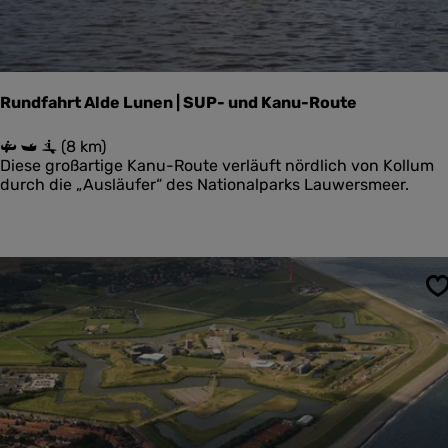
W
u
a
n
t
f
t
t
Rundfahrt Alde Lunen | SUP- und Kanu-Route
R
(8 km)
u
Diese großartige Kanu-Route verläuft nördlich von Kollum
n
durch die „Ausläufer“ des Nationalparks Lauwersmeer.
d
f
a
h
r
t
S
A
l
d
e
L
u
n