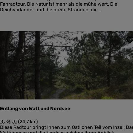
n
t
Fahradtour. Die Natur ist mehr als die mühe wert. Die
e
d
Deichvorländer und die breite Stranden, die...
e
h
k
m
N
a
e
t
n
u
S
u
?
r
l
i
j
k
S
c
h
i
e
Entlang von Watt und Nordsee
r
m
E
(24,7 km)
o
n
Diese Radtour bringt Ihnen zum Ostlichen Teil vom Inzel; Da
n
t
Wattenmeer und die Nordsee zeichen ihren Anblick,