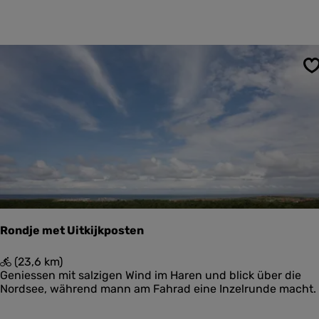
e
r
l
o
r
o
o
n
u
'
t
s
S
e
P
N
o
a
l
t
d
i
e
o
r
n
a
a
l
P
Rondje met Uitkijkposten
a
r
R
(23,6 km)
k
o
Geniessen mit salzigen Wind im Haren und blick über die
S
n
Nordsee, während mann am Fahrad eine Inzelrunde macht.
c
d
h
j
i