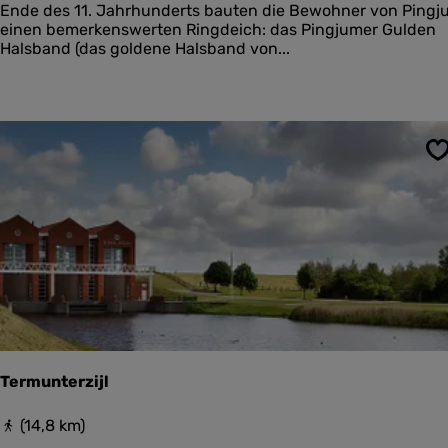
u
Ende des 11. Jahrhunderts bauten die Bewohner von Pingj
l
einen bemerkenswerten Ringdeich: das Pingjumer Gulden
d
Halsband (das goldene Halsband von...
e
n
H
a
l
s
S
b
a
n
d
Termunterzijl
T
(14,8 km)
e