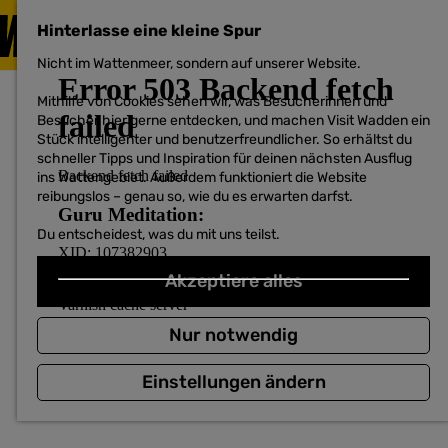
BESUCHEN
Hinterlasse eine kleine Spur
MENÜ
Nicht im Wattenmeer, sondern auf unserer Website.
G
e
Mithilfe von Cookies sehen wir, was Besucherinnen und
h
Besucher hier gerne entdecken, und machen Visit Wadden ein
e
Stück intelligenter und benutzerfreundlicher. So erhältst du
n
schneller Tipps und Inspiration für deinen nächsten Ausflug
S
ins Wattengebiet. Außerdem funktioniert die Website
i
reibungslos – genau so, wie du es erwarten darfst.
e
z
Du entscheidest, was du mit uns teilst.
u
r
H
Akzeptiere alles
o
m
e
Nur notwendig
p
a
Einstellungen ändern
g
e