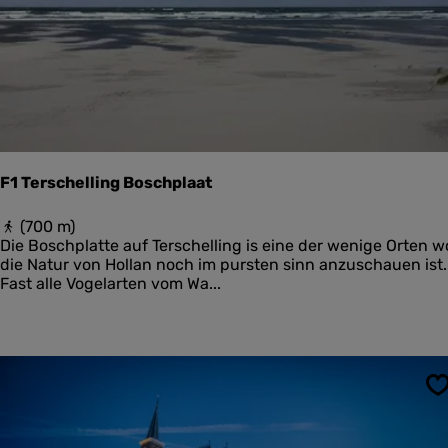
u
t
e
L
a
u
w
e
r
s
F1 Terschelling Boschplaat
m
e
F
(700 m)
e
1
Die Boschplatte auf Terschelling is eine der wenige Orten w
r
T
die Natur von Hollan noch im pursten sinn anzuschauen ist.
e
Fast alle Vogelarten vom Wa...
r
s
c
h
e
l
S
l
i