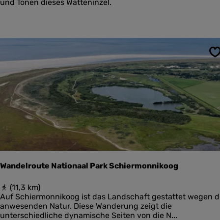
w
und Tonen dieses Watteninzel.
a
c
h
t
e
r
S
s
p
a
d
P
o
s
t
h
u
i
Wandelroute Nationaal Park Schiermonnikoog
s
w
W
(11,3 km)
a
a
Auf Schiermonnikoog ist das Landschaft gestattet wegen d
d
n
anwesenden Natur. Diese Wanderung zeigt die
-
d
unterschiedliche dynamische Seiten von die N...
K