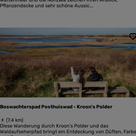
n
l
Pflanzendecke und sehr schöne Aussic...
i
a
k
n
o
g
o
v
g
o
n
S
W
a
t
t
u
n
d
N
o
r
d
Boswachterspad Posthuiswad - Kroon's Polder
s
e
B
(7,4 km)
e
o
Diese Wanderung durch Kroon's Polder und das
s
Waldaufseherpfad bringt ein Entdeckung von Düften, Farb