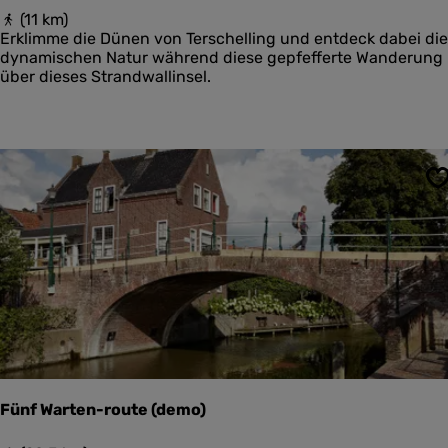
B
(11 km)
o
Erklimme die Dünen von Terschelling und entdeck dabei die
s
dynamischen Natur während diese gepfefferte Wanderung
w
über dieses Strandwallinsel.
a
c
h
t
e
r
S
s
p
a
d
N
o
o
r
d
s
v
Fünf Warten-route (demo)
a
a