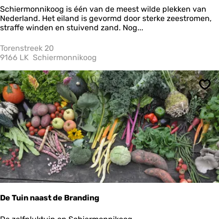
u
N
Schiermonnikoog is één van de meest wilde plekken van
r
a
Nederland. Het eiland is gevormd door sterke zeestromen,
d
t
straffe winden en stuivend zand. Nog...
e
i
d
o
Torenstreek 20
u
n
9166 LK
Schiermonnikoog
n
a
e
a
l
Ops
P
a
r
k
S
c
h
i
e
r
m
o
De Tuin naast de Branding
n
n
D