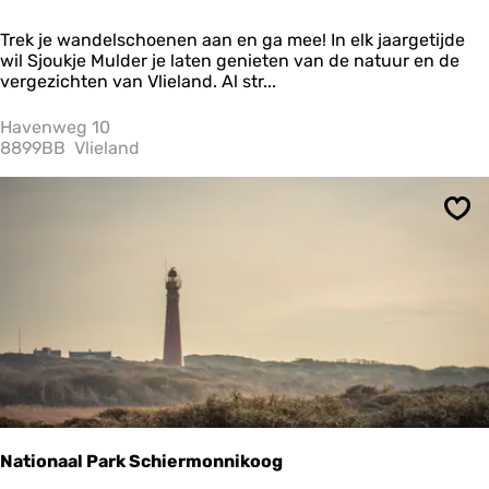
N
Trek je wandelschoenen aan en ga mee! In elk jaargetijde
a
wil Sjoukje Mulder je laten genieten van de natuur en de
t
vergezichten van Vlieland. Al str...
u
u
Havenweg 10
r
8899BB
Vlieland
e
x
c
Ops
u
r
s
i
e
S
t
r
u
n
e
d
Nationaal Park Schiermonnikoog
e