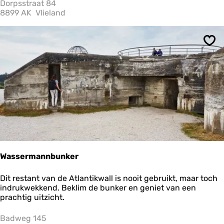
u
Dorpsstraat 84
m
8899 AK
Vlieland
V
l
i
Ops
e
l
a
n
d
Wassermannbunker
W
Dit restant van de Atlantikwall is nooit gebruikt, maar toch
a
indrukwekkend. Beklim de bunker en geniet van een
s
prachtig uitzicht.
s
e
Badweg 145