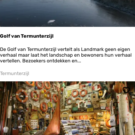
k
Golf van Termunterzijl
G
De Golf van Termunterzijl vertelt als Landmark geen eigen
o
verhaal maar laat het landschap en bewoners hun verhaal
l
vertellen. Bezoekers ontdekken en...
f
v
Termunterzijl
a
n
T
Ops
e
r
m
u
n
t
e
r