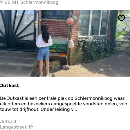
r
9166 NH
Schiermonnikoog
m
a
n
Ops
n
b
u
n
k
e
r
Jut kast
J
De Jutkast is een centrale plek op Schiermonnikoog waar
u
eilanders en bezoekers aangespoelde vondsten delen, van
t
touw tot drijfhout. Onder leiding v...
k
a
Jutkast
s
Langestreek 19