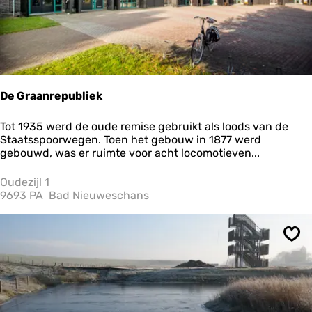
:
f
De Graanrepubliek
D
Tot 1935 werd de oude remise gebruikt als loods van de
e
Staatsspoorwegen. Toen het gebouw in 1877 werd
G
gebouwd, was er ruimte voor acht locomotieven...
r
a
Oudezijl 1
a
9693 PA
Bad Nieuweschans
n
r
e
Ops
p
u
b
l
i
e