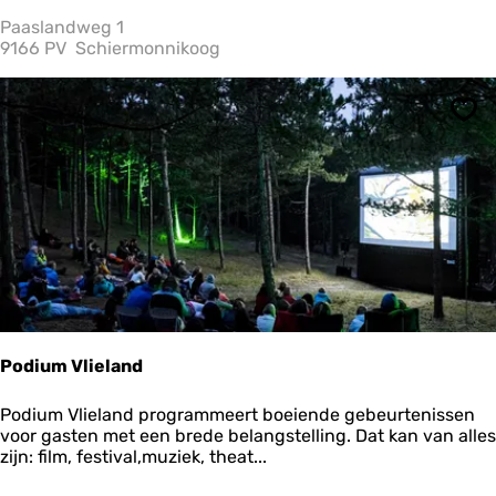
b
i
Paaslandweg 1
k
9166 PV
Schiermonnikoog
e
T
o
Ops
u
r
S
c
h
i
e
r
m
o
n
n
Podium Vlieland
i
k
P
Podium Vlieland programmeert boeiende gebeurtenissen
o
o
voor gasten met een brede belangstelling. Dat kan van alles
o
d
zijn: film, festival,muziek, theat...
g
i