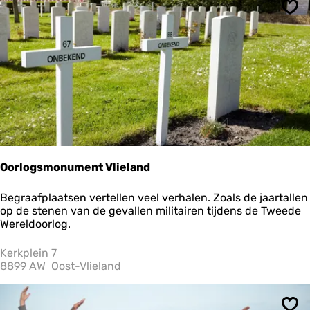
o
Ops
m
p
'
s
H
u
y
s
Oorlogsmonument Vlieland
O
Begraafplaatsen vertellen veel verhalen. Zoals de jaartallen
o
op de stenen van de gevallen militairen tijdens de Tweede
r
Wereldoorlog.
l
o
Kerkplein 7
g
8899 AW
Oost-Vlieland
s
m
o