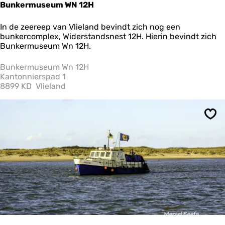
Bunkermuseum WN 12H
B
In de zeereep van Vlieland bevindt zich nog een
u
bunkercomplex, Widerstandsnest 12H. Hierin bevindt zich
n
Bunkermuseum Wn 12H.
k
e
Bunkermuseum Wn 12H
r
Kantonnierspad 1
m
8899 KD
Vlieland
u
s
e
Ops
u
m
W
N
1
2
H