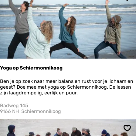
Ops
n
u
m
e
n
t
V
l
i
e
l
a
Yoga op Schiermonnikoog
n
d
Y
Ben je op zoek naar meer balans en rust voor je lichaam en
o
geest? Doe mee met yoga op Schiermonnikoog. De lessen
g
zijn laagdrempelig, eerlijk en puur.
a
o
Badweg 145
p
9166 NH
Schiermonnikoog
S
c
h
Ops
i