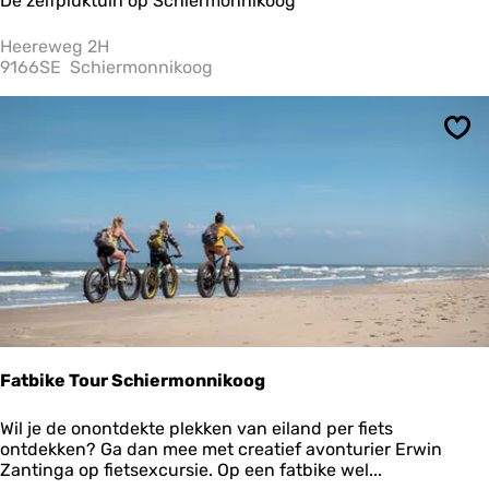
De zelfpluktuin op Schiermonnikoog
i
e
k
T
Heereweg 2H
o
u
9166SE
Schiermonnikoog
o
i
g
n
n
Ops
a
a
s
t
d
e
B
r
a
n
d
i
Fatbike Tour Schiermonnikoog
n
g
F
Wil je de onontdekte plekken van eiland per fiets
a
ontdekken? Ga dan mee met creatief avonturier Erwin
t
Zantinga op fietsexcursie. Op een fatbike wel...