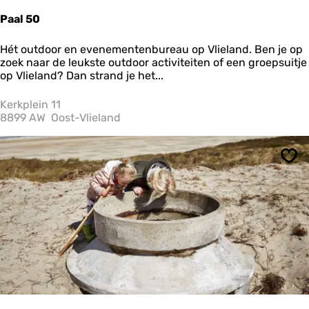
h
u
Paal 50
i
s
P
Hét outdoor en evenementenbureau op Vlieland. Ben je op
a
zoek naar de leukste outdoor activiteiten of een groepsuitje
a
op Vlieland? Dan strand je het...
l
5
Kerkplein 11
0
8899 AW
Oost-Vlieland
Ops