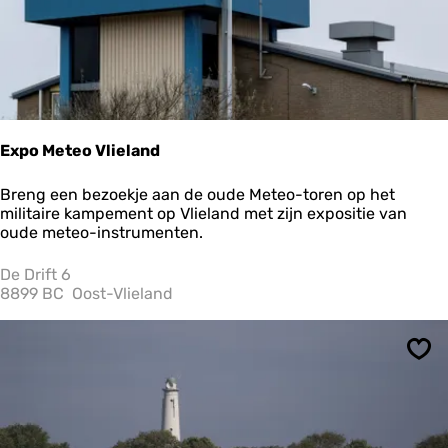
t
K
o
n
i
j
n
Expo Meteo Vlieland
E
Breng een bezoekje aan de oude Meteo-toren op het
x
militaire kampement op Vlieland met zijn expositie van
p
oude meteo-instrumenten.
o
M
De Drift 6
e
8899 BC
Oost-Vlieland
t
e
o
Ops
V
l
i
e
l