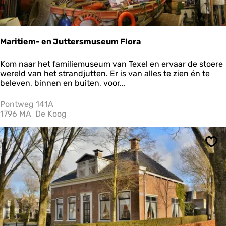
z
i
j
l
Maritiem- en Juttersmuseum Flora
M
Kom naar het familiemuseum van Texel en ervaar de stoere
a
wereld van het strandjutten. Er is van alles te zien én te
r
beleven, binnen en buiten, voor...
i
t
Pontweg 141A
i
1796 MA
De Koog
e
m
-
Ops
e
n
J
u
t
t
e
r