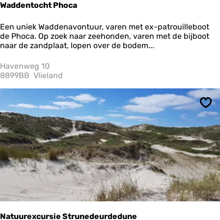
Waddentocht Phoca
W
Een uniek Waddenavontuur, varen met ex-patrouilleboot
a
de Phoca. Op zoek naar zeehonden, varen met de bijboot
d
naar de zandplaat, lopen over de bodem...
d
e
Havenweg 10
n
8899BB
Vlieland
t
o
c
Ops
h
t
P
h
o
c
a
Natuurexcursie Strunedeurdedune