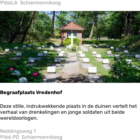
t
9166LA
Schiermonnikoog
Ops
Begraafplaats Vredenhof
B
Deze stille, indrukwekkende plaats in de duinen vertelt het
e
verhaal van drenkelingen en jonge soldaten uit beide
g
wereldoorlogen.
r
a
Reddingsweg 1
a
9166 PD
Schiermonnikoog