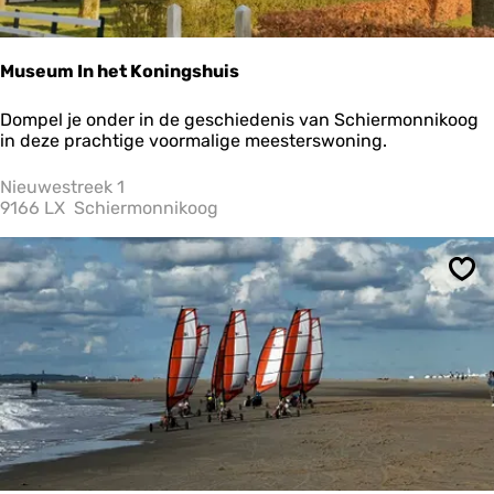
s
m
u
s
Museum In het Koningshuis
e
u
M
Dompel je onder in de geschiedenis van Schiermonnikoog
m
u
in deze prachtige voormalige meesterswoning.
F
s
l
e
Nieuwestreek 1
o
u
9166 LX
Schiermonnikoog
r
m
a
I
n
Ops
h
e
t
K
o
n
i
n
g
s