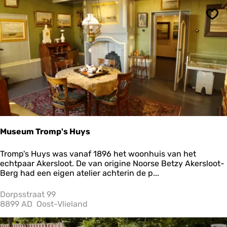
w
Y
Ops
o
g
a
Museum Tromp's Huys
M
Tromp's Huys was vanaf 1896 het woonhuis van het
u
echtpaar Akersloot. De van origine Noorse Betzy Akersloot-
s
Berg had een eigen atelier achterin de p...
e
u
Dorpsstraat 99
m
8899 AD
Oost-Vlieland
T
r