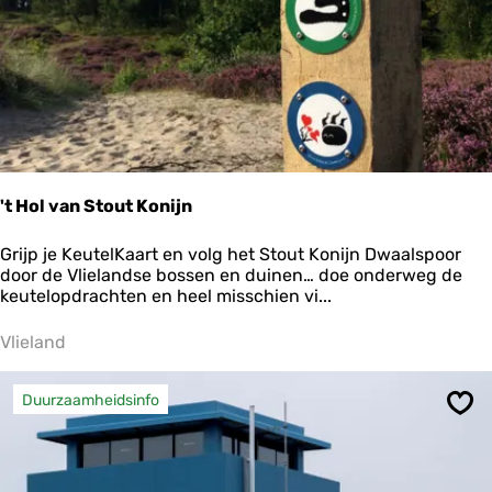
e
u
m
P
a
a
l
1
4
't Hol van Stout Konijn
'
Grijp je KeutelKaart en volg het Stout Konijn Dwaalspoor
t
door de Vlielandse bossen en duinen… doe onderweg de
H
keutelopdrachten en heel misschien vi...
o
l
Vlieland
v
a
n
Duurzaamheidsinfo
Ops
S
t
o
u