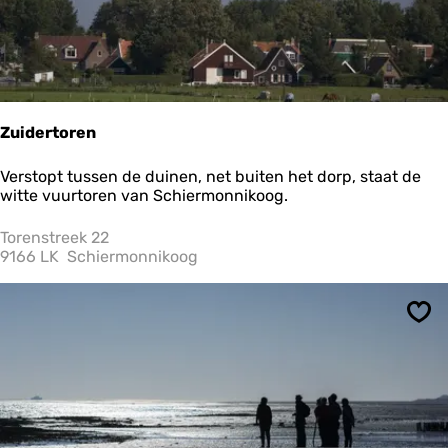
a
n
d
Zuidertoren
Z
Verstopt tussen de duinen, net buiten het dorp, staat de
u
witte vuurtoren van Schiermonnikoog.
i
d
Torenstreek 22
e
9166 LK
Schiermonnikoog
r
t
o
Ops
r
e
n