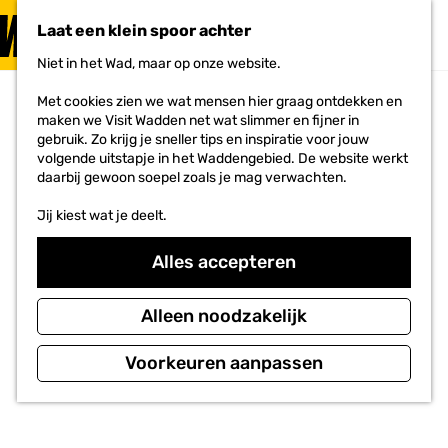
PLAN JE
BEZOEK
Laat een klein spoor achter
F
MENU
a
Niet in het Wad, maar op onze website.
Voor ondernemers
G
v
a
o
Met cookies zien we wat mensen hier graag ontdekken en
n
r
maken we Visit Wadden net wat slimmer en fijner in
a
i
gebruik. Zo krijg je sneller tips en inspiratie voor jouw
a
e
volgende uitstapje in het Waddengebied. De website werkt
r
t
daarbij gewoon soepel zoals je mag verwachten.
d
e
e
n
Jij kiest wat je deelt.
h
o
m
Alles accepteren
e
p
a
Alleen noodzakelijk
g
e
Voorkeuren aanpassen