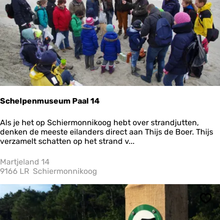
e
r
m
o
n
n
i
k
o
o
g
Schelpenmuseum Paal 14
S
Als je het op Schiermonnikoog hebt over strandjutten,
c
denken de meeste eilanders direct aan Thijs de Boer. Thijs
h
verzamelt schatten op het strand v...
e
l
Martjeland 14
p
9166 LR
Schiermonnikoog
e
n
m
Ops
u
s