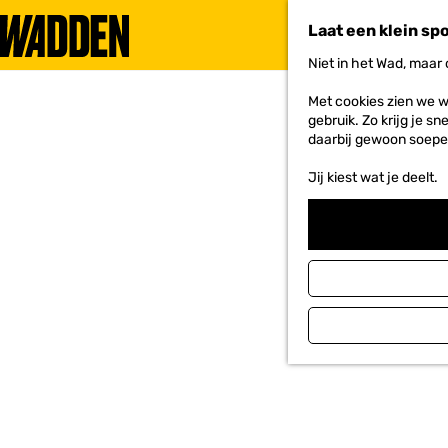
Laat een klein sp
Niet in het Wad, maar
G
a
Met cookies zien we w
n
gebruik. Zo krijg je s
a
daarbij gewoon soepe
a
r
Jij kiest wat je deelt.
d
e
h
o
m
e
p
a
g
e