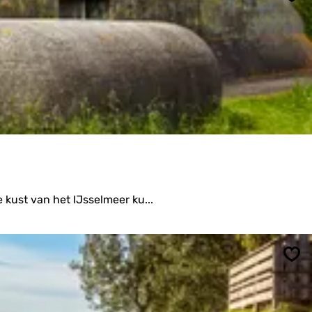
Ops
 kust van het IJsselmeer ku...
Ops