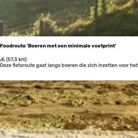
W
i
e
r
i
n
g
e
Foodroute ‘Boeren met een minimale voetprint’
n
F
(57,3 km)
o
Deze fietsroute gaat langs boeren die zich inzetten voor h
o
d
r
o
u
t
e
‘
B
o
e
r