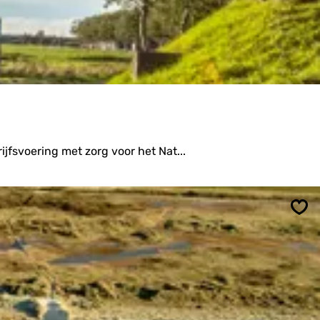
fsvoering met zorg voor het Nat...
Ops