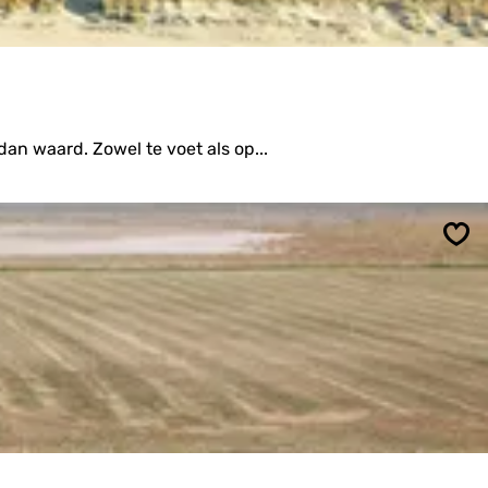
an waard. Zowel te voet als op...
Ops