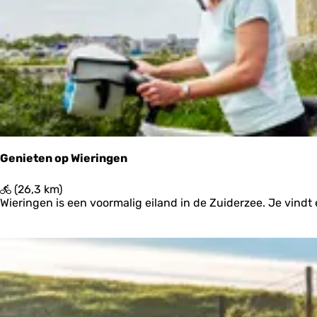
p
k
e
:
r
j
o
e
p
:
Genieten op Wieringen
G
(26,3 km)
e
Wieringen is een voormalig eiland in de Zuiderzee. Je vindt 
n
i
e
t
e
n
o
p