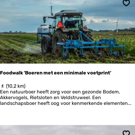
k
t
Ops
o
c
h
t
N
o
o
r
d
-
H
Foodwalk ‘Boeren met een minimale voetprint’
o
l
F
(10,2 km)
l
o
Een natuurboer heeft zorg voor een gezonde Bodem,
a
o
Akkervogels, Rietsloten en Veldstruweel. Een
n
d
landschapsboer heeft oog voor kenmerkende elementen...
d
w
-
a
E
l
t
k
a
‘
p