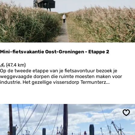
h
t
N
o
o
r
d
-
H
Mini-fietsvakantie Oost-Groningen - Etappe 2
o
l
M
(47,4 km)
l
i
Op de tweede etappe van je fietsavontuur bezoek je
a
n
weggevaagde dorpen die ruimte moesten maken voor
n
i
industrie. Het gezellige vissersdorp Termunterz...
d
-
-
f
E
i
t
e
a
t
p
s
p
Ops
v
e
a
3
k