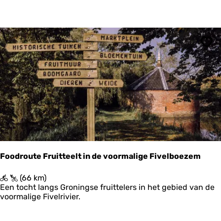
r
o
u
t
e
'
Ops
R
i
j
k
d
o
m
z
o
v
e
Foodroute Fruitteelt in de voormalige Fivelboezem
r
h
F
(66 km)
e
o
Een tocht langs Groningse fruittelers in het gebied van de
t
o
voormalige Fivelrivier.
o
d
o
r
g