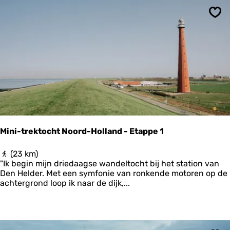
u
t
Ops
e
H
e
t
E
e
t
b
a
r
e
Mini-trektocht Noord-Holland - Etappe 1
E
i
M
(23 km)
l
i
"Ik begin mijn driedaagse wandeltocht bij het station van
a
n
Den Helder. Met een symfonie van ronkende motoren op de
n
i
achtergrond loop ik naar de dijk,...
d
-
t
r
e