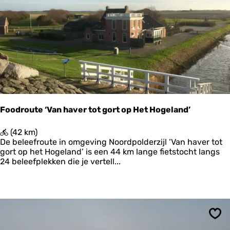
v
p
a
r
k
i
a
n
n
t
t
’
i
e
O
o
s
Foodroute ‘Van haver tot gort op Het Hogeland’
t
-
F
(42 km)
G
o
De beleefroute in omgeving Noordpolderzijl ‘Van haver tot
r
o
gort op het Hogeland’ is een 44 km lange fietstocht langs
o
d
24 beleefplekken die je vertell...
n
r
i
o
n
u
g
t
e
e
n
‘
-
Ops
V