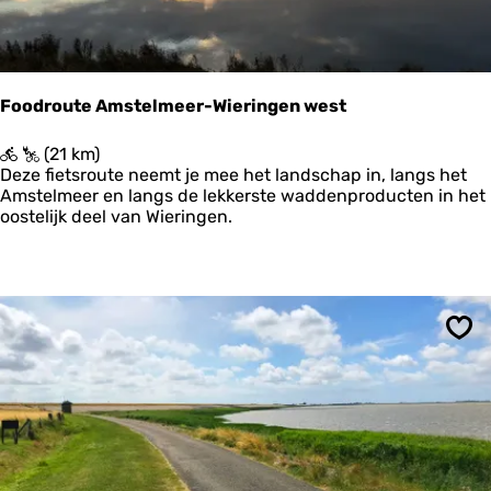
g
e
n
o
o
Foodroute Amstelmeer-Wieringen west
s
t
F
(21 km)
o
Deze fietsroute neemt je mee het landschap in, langs het
o
Amstelmeer en langs de lekkerste waddenproducten in het
d
oostelijk deel van Wieringen.
r
o
u
t
e
A
Ops
m
s
t
e
l
m
e