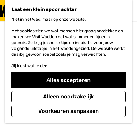
PLAN JE
BEZOEK
Laat een klein spoor achter
F
MENU
a
Niet in het Wad, maar op onze website.
Voor ondernemers
G
v
a
o
Met cookies zien we wat mensen hier graag ontdekken en
n
r
maken we Visit Wadden net wat slimmer en fijner in
a
i
gebruik. Zo krijg je sneller tips en inspiratie voor jouw
a
e
volgende uitstapje in het Waddengebied. De website werkt
r
t
daarbij gewoon soepel zoals je mag verwachten.
d
e
e
n
Jij kiest wat je deelt.
h
o
m
Alles accepteren
e
p
a
Alleen noodzakelijk
g
e
Voorkeuren aanpassen