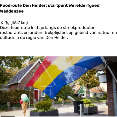
e
Foodroute Den Helder: startpunt Werelderfgoed
Waddenzee
F
(46,7 km)
o
Deze foodroute leidt je langs de streekproducten,
o
restaurants en andere trekplijsters op gebied van natuur en
d
cultuur in de regio van Den Helder.
r
o
u
t
e
D
Ops
e
n
H
e
l
d
e
r
:
s