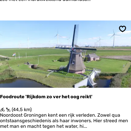
r
o
u
t
e
V
Ops
l
i
e
l
a
n
d
Foodroute 'Rijkdom zo ver het oog reikt'
F
(44,5 km)
o
Noordoost Groningen kent een rijk verleden. Zowel qua
o
ontstaansgeschiedenis als haar inwoners. Hier streed men
d
met man en macht tegen het water, hi...