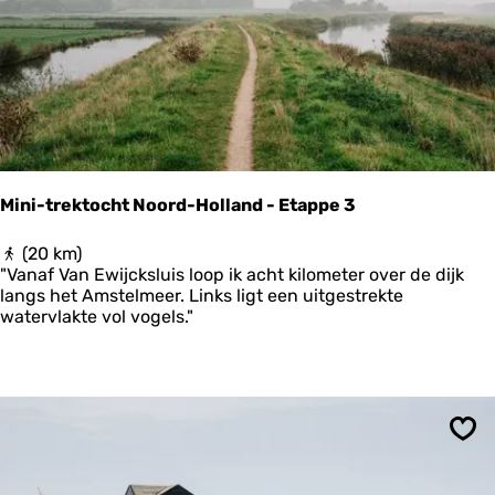
c
l
h
a
t
n
N
d
o
’
o
r
d
-
H
Mini-trektocht Noord-Holland - Etappe 3
o
l
M
(20 km)
l
i
"Vanaf Van Ewijcksluis loop ik acht kilometer over de dijk
a
n
langs het Amstelmeer. Links ligt een uitgestrekte
n
i
watervlakte vol vogels."
d
-
-
t
E
r
t
e
a
k
p
t
p
Ops
o
e
c
2