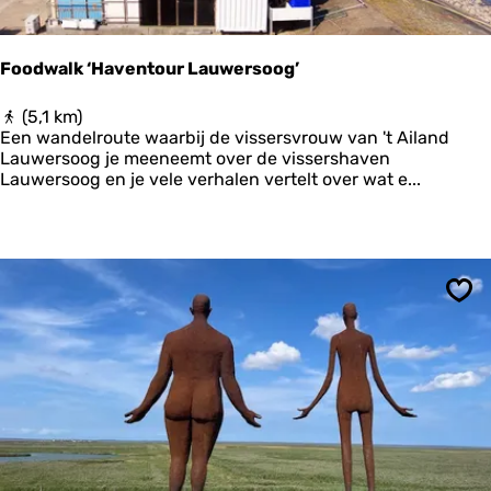
e
e
Z
r
e
s
Foodwalk ‘Haventour Lauwersoog’
e
o
o
F
(5,1 km)
g
o
Een wandelroute waarbij de vissersvrouw van 't Ailand
&
o
Lauwersoog je meeneemt over de vissershaven
W
d
Lauwersoog en je vele verhalen vertelt over wat e...
a
w
d
a
l
k
‘
H
Ops
a
v
e
n
t
o
u
r
L