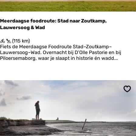
Meerdaagse foodroute: Stad naar Zoutkamp,
Lauwersoog & Wad
M
(115 km)
e
Fiets de Meerdaagse Foodroute Stad–Zoutkamp–
e
Lauwersoog–Wad. Overnacht bij D’Olle Pastorie en bij
r
Piloersemaborg, waar je slaapt in historie én wadd...
d
a
a
g
s
e
Ops
f
o
o
d
r
o
u