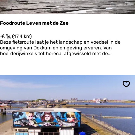
t
e
:
S
Foodroute Leven met de Zee
t
a
F
(47,4 km)
d
o
Deze fietsroute laat je het landschap en voedsel in de
n
o
omgeving van Dokkum en omgeving ervaren. Van
a
d
boerderijwinkels tot horeca, afgewisseld met de...
a
r
r
o
Z
u
o
t
u
e
t
L
k
Ops
e
a
v
m
e
p
n
,
m
L
e
a
t
u
d
w