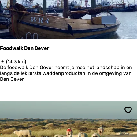
a
n
t
i
e
O
o
s
Foodwalk Den Oever
t
-
F
(14,3 km)
G
o
De foodwalk Den Oever neemt je mee het landschap in en
r
o
langs de lekkerste waddenproducten in de omgeving van
o
d
Den Oever.
n
w
i
a
n
l
g
k
e
D
n
e
-
Ops
n
E
O
t
e
a
v