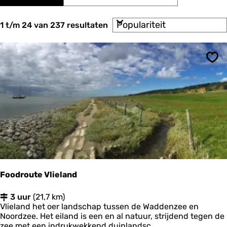
a
r
t
t
S
e
1 t/m 24 van 237 resultaten
z
o
e
o
r
r
t
o
e
e
p
Ops
k
e
:
r
j
o
e
p
:
Foodroute Vlieland
F
3 uur
(21,7 km)
o
Vlieland het oer landschap tussen de Waddenzee en
o
Noordzee. Het eiland is een en al natuur, strijdend tegen de
d
zee met een indrukwekkend duinlandsc...