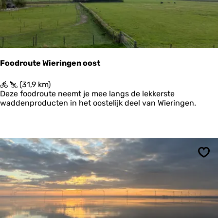
&
d
e
T
e
x
e
Foodroute Wieringen oost
l
a
F
(31,9 km)
a
o
Deze foodroute neemt je mee langs de lekkerste
r
o
waddenproducten in het oostelijk deel van Wieringen.
d
r
o
u
t
e
Ops
W
i
e
r
i
n