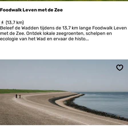
Foodwalk Leven met de Zee
F
(13,7 km)
o
Beleef de Wadden tijdens de 13,7 km lange Foodwalk Leven
o
met de Zee. Ontdek lokale zeegroenten, schelpen en
d
ecologie van het Wad en ervaar de histo...
w
a
l
k
L
e
Ops
v
e
n
m
e
t
d
e
Z
e