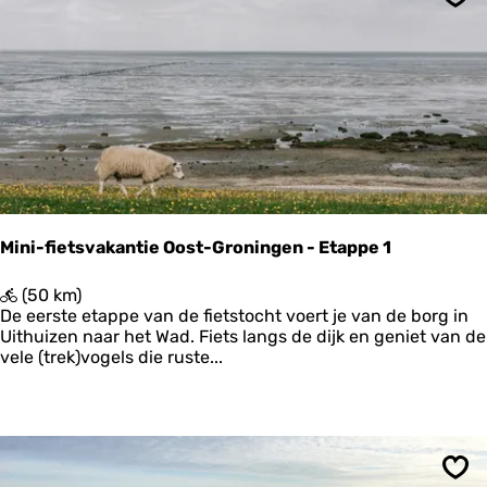
B
p
Ops
o
e
e
1
r
e
n
m
e
t
e
e
n
Mini-fietsvakantie Oost-Groningen - Etappe 1
m
i
M
(50 km)
n
i
De eerste etappe van de fietstocht voert je van de borg in
i
n
Uithuizen naar het Wad. Fiets langs de dijk en geniet van de
m
i
vele (trek)vogels die ruste...
a
-
l
f
e
i
v
e
o
t
e
s
t
Ops