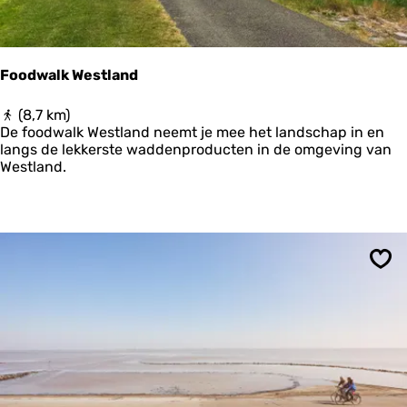
e
r
-
W
Foodwalk Westland
i
e
F
(8,7 km)
r
o
De foodwalk Westland neemt je mee het landschap in en
i
o
langs de lekkerste waddenproducten in de omgeving van
n
d
Westland.
g
w
e
a
n
l
w
k
e
W
s
e
t
Ops
s
t
l
a
n
d