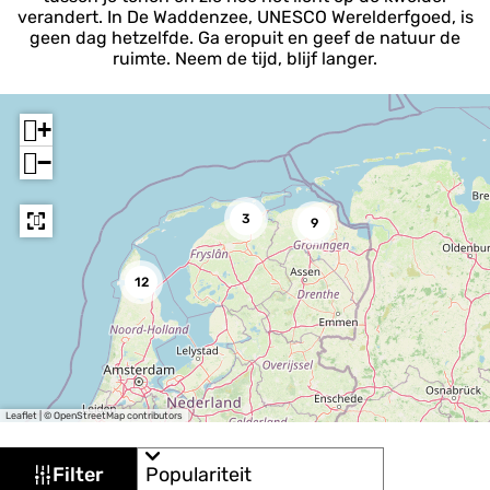
verandert. In De Waddenzee, UNESCO Werelderfgoed, is
geen dag hetzelfde. Ga eropuit en geef de natuur de
ruimte. Neem de tijd, blijf langer.
+
−
3
9
12
Leaflet
|
© OpenStreetMap contributors
W
S
Filter
o