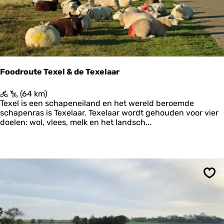
p
e
p
r
e
2
Foodroute Texel & de Texelaar
F
(64 km)
o
Texel is een schapeneiland en het wereld beroemde
o
schapenras is Texelaar. Texelaar wordt gehouden voor vier
d
doelen: wol, vlees, melk en het landsch...
r
o
u
t
e
T
Ops
e
x
e
l