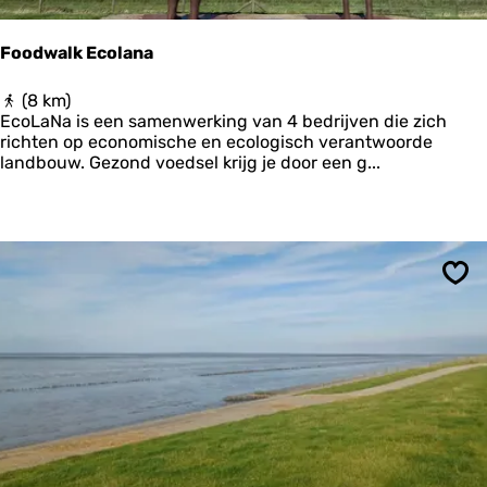
a
u
Foodwalk Ecolana
w
e
F
(8 km)
r
o
EcoLaNa is een samenwerking van 4 bedrijven die zich
s
o
richten op economische en ecologisch verantwoorde
o
d
landbouw. Gezond voedsel krijg je door een g...
o
w
g
a
’
l
k
E
c
Ops
o
l
a
n
a