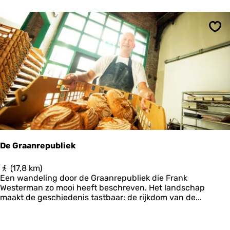
o
r
u
e
t
i
e
k
Ops
F
t
r
'
u
i
t
t
e
e
l
t
i
De Graanrepubliek
n
d
D
(17,8 km)
e
e
Een wandeling door de Graanrepubliek die Frank
v
G
Westerman zo mooi heeft beschreven. Het landschap
o
r
maakt de geschiedenis tastbaar: de rijkdom van de...
o
a
r
a
m
n
a