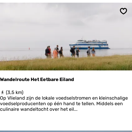
r
l
e
i
p
g
Ops
u
e
b
F
l
i
i
v
e
e
k
l
b
o
e
z
e
Wandelroute Het Eetbare Eiland
m
W
(3,5 km)
a
Op Vlieland zijn de lokale voedselstromen en kleinschalige
n
voedselproducenten op één hand te tellen. Middels een
d
culinaire wandeltocht over het eil...
e
l
r
o