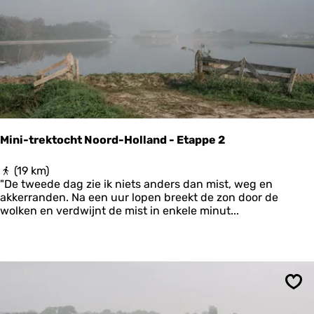
E
a
t
n
a
h
p
a
p
v
e
e
1
r
t
o
t
Mini-trektocht Noord-Holland - Etappe 2
g
o
M
(19 km)
r
i
"De tweede dag zie ik niets anders dan mist, weg en
t
n
akkerranden. Na een uur lopen breekt de zon door de
o
i
wolken en verdwijnt de mist in enkele minut...
p
-
H
t
e
r
t
e
H
k
o
t
g
Ops
o
e