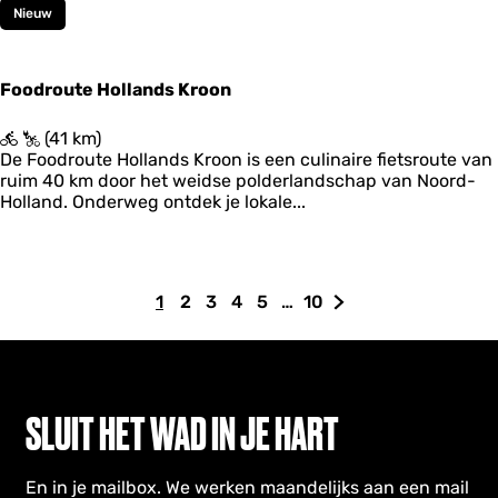
Nieuw
t
a
r
t
Foodroute Hollands Kroon
p
u
F
(41 km)
n
o
De Foodroute Hollands Kroon is een culinaire fietsroute van
t
o
ruim 40 km door het weidse polderlandschap van Noord-
W
d
Holland. Onderweg ontdek je lokale...
e
r
r
o
e
u
l
t
d
1
2
3
4
5
…
10
e
H
G
G
G
G
G
G
e
H
r
u
a
a
a
a
a
a
o
f
i
n
n
n
n
n
n
l
g
d
a
a
a
a
a
a
l
o
a
i
a
a
a
a
a
a
SLUIT HET WAD IN JE HART
e
n
g
r
r
r
r
r
r
d
d
W
e
p
p
p
p
p
d
s
a
En in je mailbox. We werken maandelijks aan een mail
p
a
a
a
a
a
e
K