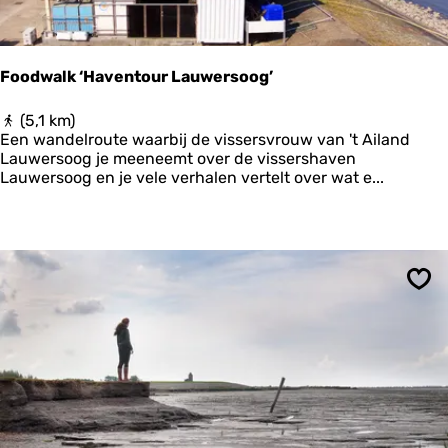
t
e
:
S
Foodwalk ‘Haventour Lauwersoog’
t
a
F
(5,1 km)
d
o
Een wandelroute waarbij de vissersvrouw van 't Ailand
n
o
Lauwersoog je meeneemt over de vissershaven
a
d
Lauwersoog en je vele verhalen vertelt over wat e...
a
w
r
a
Z
l
o
k
u
‘
t
H
k
Ops
a
a
v
m
e
p
n
,
t
L
o
a
u
u
r
w