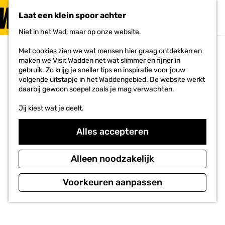
PLAN JE
BEZOEK
Laat een klein spoor achter
F
MENU
a
Niet in het Wad, maar op onze website.
Voor ondernemers
G
v
a
o
Met cookies zien we wat mensen hier graag ontdekken en
n
r
maken we Visit Wadden net wat slimmer en fijner in
a
i
gebruik. Zo krijg je sneller tips en inspiratie voor jouw
a
e
volgende uitstapje in het Waddengebied. De website werkt
r
t
daarbij gewoon soepel zoals je mag verwachten.
d
e
e
n
Jij kiest wat je deelt.
h
o
m
Alles accepteren
e
p
a
Alleen noodzakelijk
g
e
Voorkeuren aanpassen