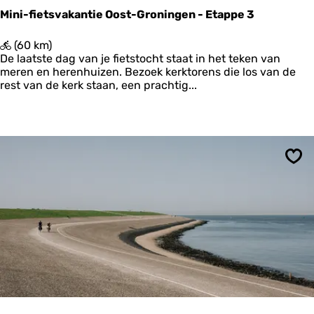
e
Mini-fietsvakantie Oost-Groningen - Etappe 3
M
(60 km)
i
De laatste dag van je fietstocht staat in het teken van
n
meren en herenhuizen. Bezoek kerktorens die los van de
i
rest van de kerk staan, een prachtig...
-
f
i
e
t
s
Ops
v
a
k
a
n
t
i
e
O
o
s