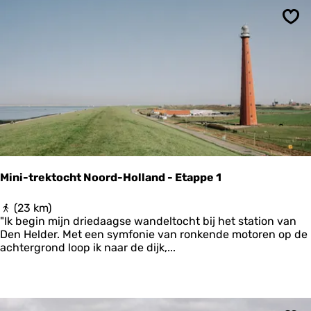
l
u
i
t
g
Ops
e
e
H
F
e
i
t
v
E
e
e
l
t
b
b
o
a
e
r
z
e
e
Mini-trektocht Noord-Holland - Etappe 1
E
m
i
M
(23 km)
l
i
"Ik begin mijn driedaagse wandeltocht bij het station van
a
n
Den Helder. Met een symfonie van ronkende motoren op de
n
i
achtergrond loop ik naar de dijk,...
d
-
t
r
e