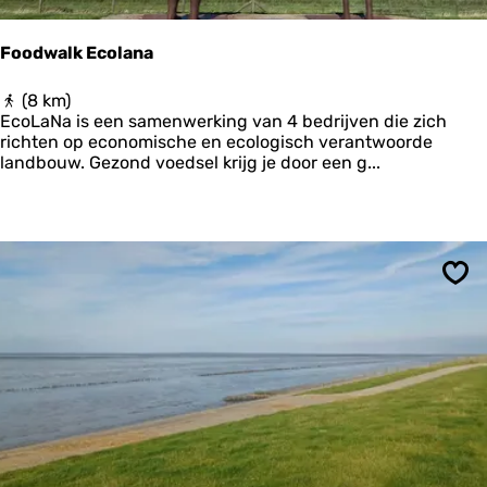
Z
e
Foodwalk Ecolana
e
F
(8 km)
o
EcoLaNa is een samenwerking van 4 bedrijven die zich
o
richten op economische en ecologisch verantwoorde
d
landbouw. Gezond voedsel krijg je door een g...
w
a
l
k
E
c
Ops
o
l
a
n
a