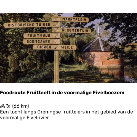
o
u
t
e
'
Ops
R
i
j
k
d
o
m
z
o
v
e
Foodroute Fruitteelt in de voormalige Fivelboezem
r
h
F
(66 km)
e
o
Een tocht langs Groningse fruittelers in het gebied van de
t
o
voormalige Fivelrivier.
o
d
o
r
g
o
r