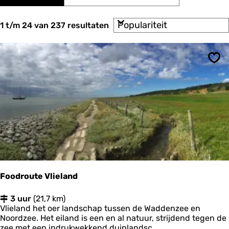
a
r
t
t
S
e
1 t/m 24 van 237 resultaten
z
o
e
o
r
r
t
o
e
e
p
Ops
k
e
:
r
j
o
e
p
:
Foodroute Vlieland
F
3 uur
(21,7 km)
o
Vlieland het oer landschap tussen de Waddenzee en
o
Noordzee. Het eiland is een en al natuur, strijdend tegen de
d
zee met een indrukwekkend duinlandsc...