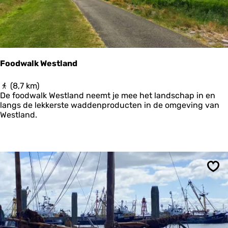
n
g
e
n
o
o
Foodwalk Westland
s
t
F
(8,7 km)
o
De foodwalk Westland neemt je mee het landschap in en
o
langs de lekkerste waddenproducten in de omgeving van
d
Westland.
w
a
l
k
W
e
Ops
s
t
l
a
n