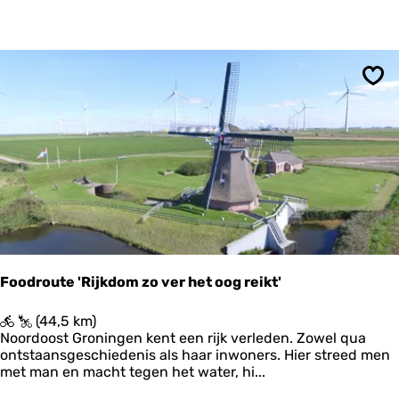
a
a
n
r
e
p
Ops
u
b
l
i
e
k
Foodroute 'Rijkdom zo ver het oog reikt'
F
(44,5 km)
o
Noordoost Groningen kent een rijk verleden. Zowel qua
o
ontstaansgeschiedenis als haar inwoners. Hier streed men
d
met man en macht tegen het water, hi...
r