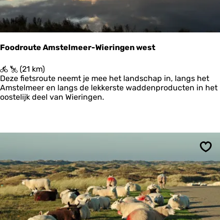
Foodroute Amstelmeer-Wieringen west
F
(21 km)
o
Deze fietsroute neemt je mee het landschap in, langs het
o
Amstelmeer en langs de lekkerste waddenproducten in het
d
oostelijk deel van Wieringen.
r
o
u
t
e
A
Ops
m
s
t
e
l
m
e