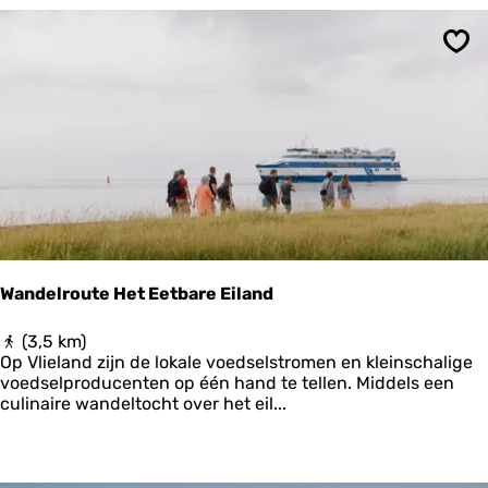
u
e
t
i
e
k
Ops
F
t
r
'
u
i
t
t
e
e
l
t
i
Wandelroute Het Eetbare Eiland
n
d
W
(3,5 km)
e
a
Op Vlieland zijn de lokale voedselstromen en kleinschalige
v
n
voedselproducenten op één hand te tellen. Middels een
o
d
culinaire wandeltocht over het eil...
o
e
r
l
m
r
a
o