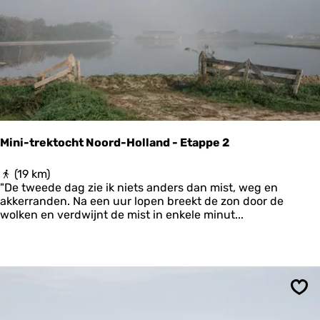
p
a
r
n
i
h
n
a
t
v
’
e
r
t
o
t
Mini-trektocht Noord-Holland - Etappe 2
g
o
M
(19 km)
r
i
"De tweede dag zie ik niets anders dan mist, weg en
t
n
akkerranden. Na een uur lopen breekt de zon door de
o
i
wolken en verdwijnt de mist in enkele minut...
p
-
H
t
e
r
t
e
H
k
o
t
g
Ops
o
e