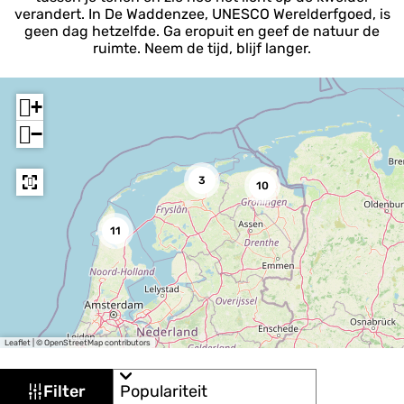
verandert. In De Waddenzee, UNESCO Werelderfgoed, is
geen dag hetzelfde. Ga eropuit en geef de natuur de
ruimte. Neem de tijd, blijf langer.
+
−
3
10
11
Leaflet
|
© OpenStreetMap contributors
W
S
Filter
o