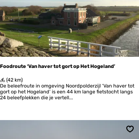
o
E
e
t
r
a
e
p
n
p
m
e
e
1
t
e
e
n
Foodroute ‘Van haver tot gort op Het Hogeland’
m
i
F
(42 km)
n
o
De beleefroute in omgeving Noordpolderzijl ‘Van haver tot
i
o
gort op het Hogeland’ is een 44 km lange fietstocht langs
m
d
24 beleefplekken die je vertell...
a
r
l
o
e
u
v
t
o
e
e
‘
t
Ops
V