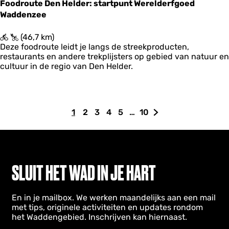
Foodroute Den Helder: startpunt Werelderfgoed
t
Waddenzee
-
G
r
F
(46,7 km)
o
o
Deze foodroute leidt je langs de streekproducten,
n
o
restaurants en andere trekplijsters op gebied van natuur en
i
d
cultuur in de regio van Den Helder.
n
r
g
o
e
u
n
t
1
2
3
4
5
…
10
-
e
H
G
G
G
G
G
G
E
D
u
a
a
a
a
a
a
t
e
i
n
n
n
n
n
n
a
n
d
a
a
a
a
a
a
p
H
p
e
i
a
a
a
a
a
a
SLUIT HET WAD IN JE HART
e
l
g
r
r
r
r
r
r
3
d
e
p
p
p
p
p
d
e
En in je mailbox. We werken maandelijks aan een mail
p
a
a
a
a
a
e
r
met tips, originele activiteiten en updates rondom
:
a
g
g
g
g
g
v
het Waddengebied. Inschrijven kan hiernaast.
s
g
i
i
i
i
i
o