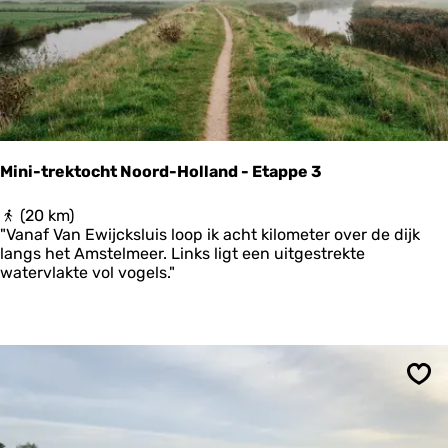
k
a
n
t
i
e
O
o
s
Mini-trektocht Noord-Holland - Etappe 3
t
-
M
(20 km)
G
i
"Vanaf Van Ewijcksluis loop ik acht kilometer over de dijk
r
n
langs het Amstelmeer. Links ligt een uitgestrekte
o
i
watervlakte vol vogels."
n
-
i
t
n
r
g
e
e
k
n
t
-
Ops
o
E
c
t
h
a