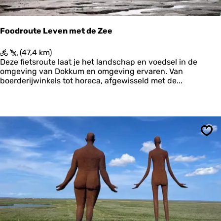
L
e
a
r
u
s
Foodroute Leven met de Zee
w
o
e
o
F
(47,4 km)
r
g
o
Deze fietsroute laat je het landschap en voedsel in de
s
&
o
omgeving van Dokkum en omgeving ervaren. Van
o
W
d
boerderijwinkels tot horeca, afgewisseld met de...
o
a
r
g
d
o
’
u
t
e
L
Ops
e
v
e
n
m
e
t
d
e