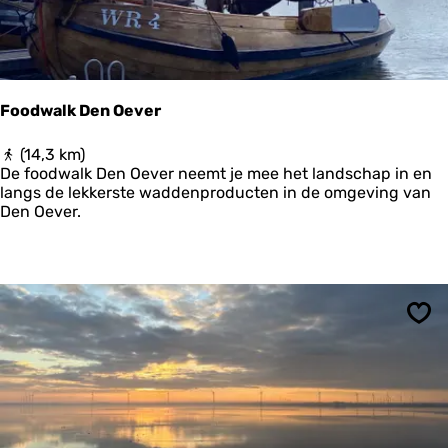
d
Foodwalk Den Oever
F
(14,3 km)
o
De foodwalk Den Oever neemt je mee het landschap in en
o
langs de lekkerste waddenproducten in de omgeving van
d
Den Oever.
w
a
l
k
D
e
Ops
n
O
e
v
e
r