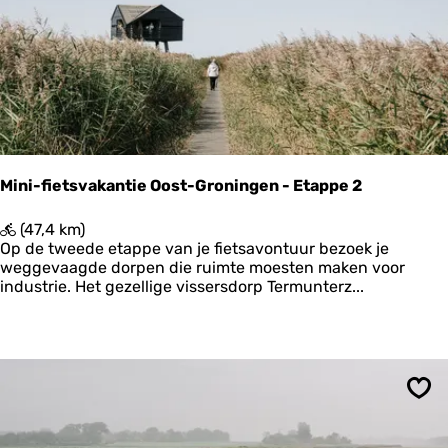
c
l
h
a
t
n
N
d
o
’
o
r
d
-
H
Mini-fietsvakantie Oost-Groningen - Etappe 2
o
l
M
(47,4 km)
l
i
Op de tweede etappe van je fietsavontuur bezoek je
a
n
weggevaagde dorpen die ruimte moesten maken voor
n
i
industrie. Het gezellige vissersdorp Termunterz...
d
-
-
f
E
i
t
e
a
t
p
s
p
Ops
v
e
a
2