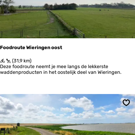
t
p
N
p
o
e
o
2
r
d
-
H
Foodroute Wieringen oost
o
l
F
(31,9 km)
l
o
Deze foodroute neemt je mee langs de lekkerste
a
o
waddenproducten in het oostelijk deel van Wieringen.
n
d
d
r
-
o
E
u
t
t
a
e
p
Ops
W
p
i
e
e
3
r
i