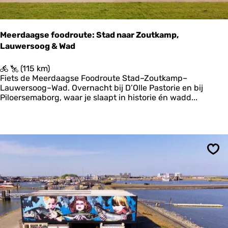
T
e
x
e
Meerdaagse foodroute: Stad naar Zoutkamp,
l
Lauwersoog & Wad
a
a
r
M
(115 km)
e
Fiets de Meerdaagse Foodroute Stad–Zoutkamp–
e
Lauwersoog–Wad. Overnacht bij D’Olle Pastorie en bij
r
Piloersemaborg, waar je slaapt in historie én wadd...
d
a
a
g
s
e
Ops
f
o
o
d
r
o
u