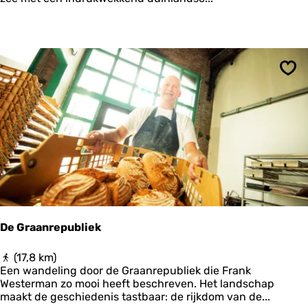
r
o
u
t
e
V
Ops
l
i
e
l
a
n
d
De Graanrepubliek
D
(17,8 km)
e
Een wandeling door de Graanrepubliek die Frank
G
Westerman zo mooi heeft beschreven. Het landschap
r
maakt de geschiedenis tastbaar: de rijkdom van de...