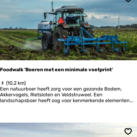
s
p
Ops
v
e
a
1
k
a
n
t
i
e
O
o
s
Foodwalk ‘Boeren met een minimale voetprint’
t
-
F
(10,2 km)
G
o
Een natuurboer heeft zorg voor een gezonde Bodem,
r
o
Akkervogels, Rietsloten en Veldstruweel. Een
o
d
landschapsboer heeft oog voor kenmerkende elementen...
n
w
i
a
n
l
g
k
e
‘
n
B
-
Ops