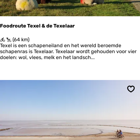
e
r
-
W
Foodroute Texel & de Texelaar
i
e
F
(64 km)
r
o
Texel is een schapeneiland en het wereld beroemde
i
o
schapenras is Texelaar. Texelaar wordt gehouden voor vier
n
d
doelen: wol, vlees, melk en het landsch...
g
r
e
o
n
u
w
t
e
e
s
T
t
Ops
e
x
e
l
&
d
e