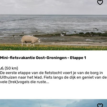
k
t
Ops
o
c
h
t
N
o
o
r
d
-
H
Mini-fietsvakantie Oost-Groningen - Etappe 1
o
l
M
(50 km)
l
i
De eerste etappe van de fietstocht voert je van de borg in
a
n
Uithuizen naar het Wad. Fiets langs de dijk en geniet van de
n
i
vele (trek)vogels die ruste...
d
-
-
f
E
i
t
e
a
t
p