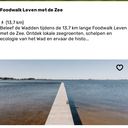
Foodwalk Leven met de Zee
F
(13,7 km)
o
Beleef de Wadden tijdens de 13,7 km lange Foodwalk Leven
o
met de Zee. Ontdek lokale zeegroenten, schelpen en
d
ecologie van het Wad en ervaar de histo...
w
a
l
k
L
e
Ops
v
e
n
m
e
t
d
e
Z
e