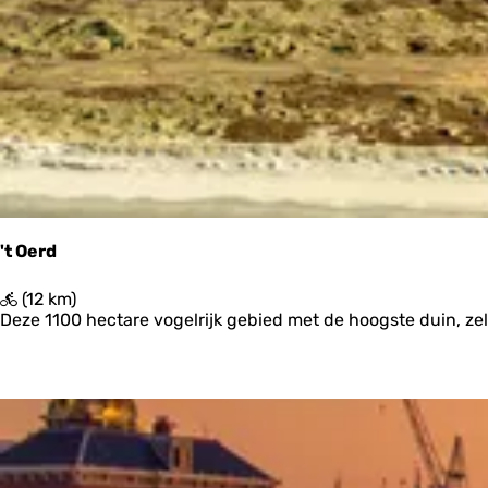
e
e
p
k
e
:
r
j
o
e
p
:
't Oerd
'
(12 km)
t
Deze 1100 hectare vogelrijk gebied met de hoogste duin, ze
O
e
r
d