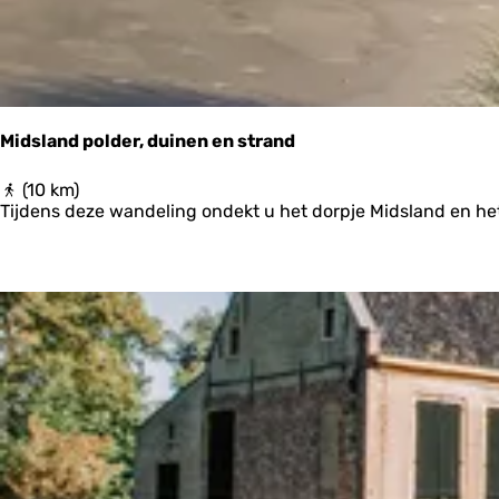
i
n
H
a
r
l
i
Midsland polder, duinen en strand
n
g
M
(10 km)
e
i
Tijdens deze wandeling ondekt u het dorpje Midsland en het
n
d
s
l
a
n
d
p
o
l
d
e
r
,