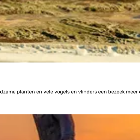
n
s
t
r
a
n
d
ldzame planten en vele vogels en vlinders een bezoek meer d