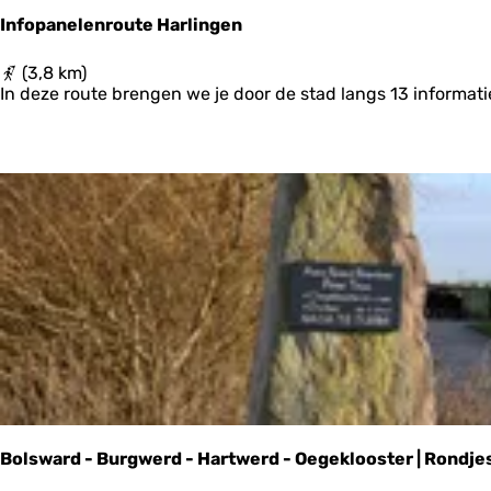
v
Infopanelenroute Harlingen
a
k
I
(3,8 km)
a
n
In deze route brengen we je door de stad langs 13 informatie
n
f
t
o
i
p
e
a
F
n
r
e
i
l
e
e
s
n
l
r
a
o
n
u
d
t
-
e
E
H
t
a
a
r
p
Bolsward - Burgwerd - Hartwerd - Oegeklooster | Rondje
l
p
i