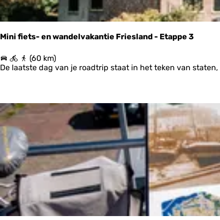
d
u
i
n
Mini fiets- en wandelvakantie Friesland - Etappe 3
e
n
M
(60 km)
e
i
De laatste dag van je roadtrip staat in het teken van staten, 
n
n
s
i
t
f
r
i
a
e
n
t
d
s
-
e
n
w
a
n
d
e
l