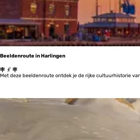
Beeldenroute in Harlingen
B
e
Met deze beeldenroute ontdek je de rijke cultuurhistorie v
e
l
d
e
n
r
o
u
t
e