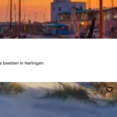
e beelden in Harlingen.
Ops