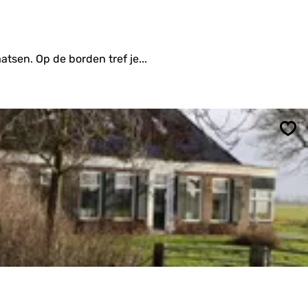
tsen. Op de borden tref je...
Ops