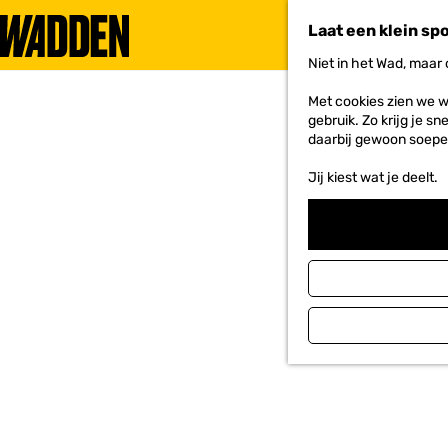
Laat een klein sp
Niet in het Wad, maar
G
a
Met cookies zien we w
n
gebruik. Zo krijg je s
a
daarbij gewoon soepe
a
r
Jij kiest wat je deelt.
d
e
h
o
m
e
p
a
g
e