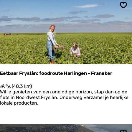
D
e
e
r
Ops
Z
k
w
e
a
n
r
t
e
H
a
a
n
Eetbaar Fryslân: foodroute Harlingen - Franeker
E
(48,3 km)
e
Wil je genieten van een oneindige horizon, stap dan op de
t
fiets in Noordwest Fryslân. Onderweg verzamel je heerlijke
b
lokale producten.
a
a
r
F
r