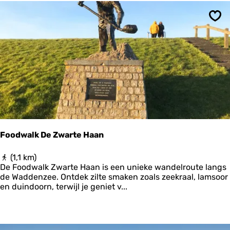
e
e
n
r
-
Ops
K
i
m
s
w
e
r
d
|
R
o
Foodwalk De Zwarte Haan
n
d
F
(1,1 km)
j
o
De Foodwalk Zwarte Haan is een unieke wandelroute langs
e
o
de Waddenzee. Ontdek zilte smaken zoals zeekraal, lamsoor
s
d
en duindoorn, terwijl je geniet v...
o
w
m
a
d
l
e
k
k