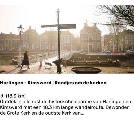
u
o
m
v
e
Ops
r
d
e
W
i
e
r
i
n
g
e
Harlingen - Kimswerd | Rondjes om de kerken
r
m
H
(18,3 km)
e
a
Ontdek in alle rust de historische charme van Harlingen en
e
r
Kimswerd met een 18,3 km lange wandelroute. Bewonder
r
l
de Grote Kerk en de oudste kerk van...
p
i
o
n
l
g
d