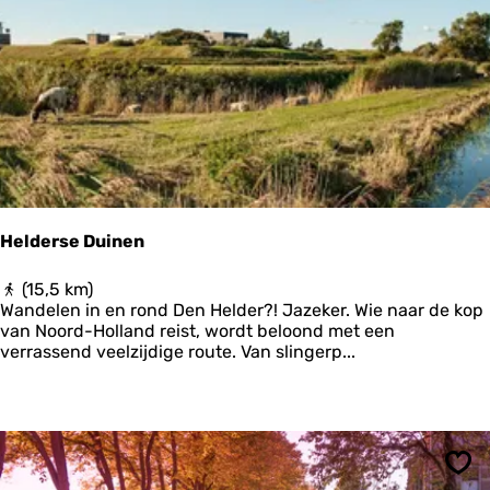
o
n
Ops
u
-
t
F
e
r
a
n
e
k
e
r
Helderse Duinen
H
(15,5 km)
e
Wandelen in en rond Den Helder?! Jazeker. Wie naar de kop
l
van Noord-Holland reist, wordt beloond met een
d
verrassend veelzijdige route. Van slingerp...
e
r
s
e
D
u
Ops