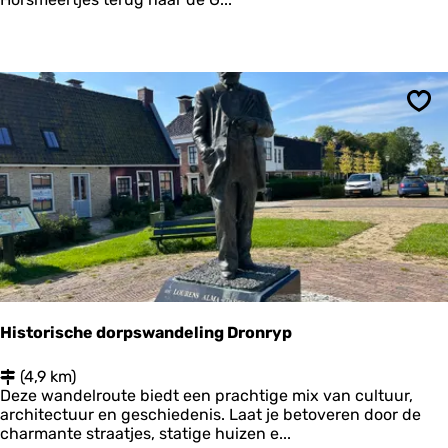
e
l
r
G
C
e
l
u
a
l
e
e
r
Ops
n
c
H
a
o
m
r
p
s
p
a
d
:
e
t
a
Historische dorpswandeling Dronryp
p
p
H
(4,9 km)
e
i
Deze wandelroute biedt een prachtige mix van cultuur,
1
s
architectuur en geschiedenis. Laat je betoveren door de
2
t
charmante straatjes, statige huizen e...