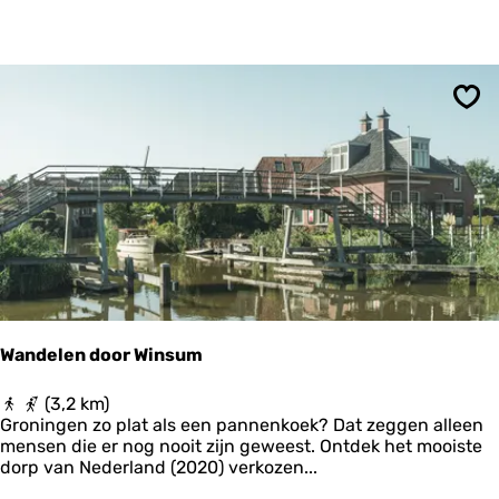
o
r
i
s
c
h
Ops
e
d
o
r
p
s
w
a
n
d
e
Wandelen door Winsum
l
i
W
(3,2 km)
n
a
Groningen zo plat als een pannenkoek? Dat zeggen alleen
g
n
mensen die er nog nooit zijn geweest. Ontdek het mooiste
D
d
dorp van Nederland (2020) verkozen...
r
e
o