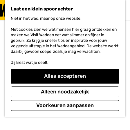
PLAN JE
BEZOEK
Laat een klein spoor achter
F
MENU
a
Niet in het Wad, maar op onze website.
Voor ondernemers
G
v
a
o
Met cookies zien we wat mensen hier graag ontdekken en
n
r
maken we Visit Wadden net wat slimmer en fijner in
a
i
gebruik. Zo krijg je sneller tips en inspiratie voor jouw
a
e
volgende uitstapje in het Waddengebied. De website werkt
r
t
daarbij gewoon soepel zoals je mag verwachten.
d
e
e
n
Jij kiest wat je deelt.
h
o
m
Alles accepteren
e
p
a
Alleen noodzakelijk
g
e
Voorkeuren aanpassen