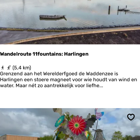
B
o
o
n
l
d
s
j
w
e
a
s
r
o
d
m
n
d
Wandelroute 11fountains: Harlingen
a
e
a
k
W
(5,4 km)
r
e
a
Grenzend aan het Werelderfgoed de Waddenzee is
M
r
n
Harlingen een stoere magneet voor wie houdt van wind en
a
k
d
water. Maar nét zo aantrekkelijk voor liefhe...
r
e
e
n
n
l
e
r
s
o
l
u
e
t
n
Ops
e
k
1
1