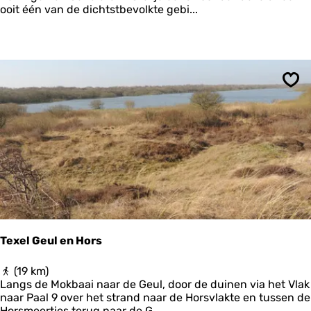
l
ooit één van de dichtstbevolkte gebi...
i
n
g
e
n
-
Ops
S
e
x
b
i
e
r
u
m
|
K
Texel Geul en Hors
l
o
T
(19 km)
o
e
Langs de Mokbaai naar de Geul, door de duinen via het Vlak
s
x
naar Paal 9 over het strand naar de Horsvlakte en tussen de
t
e
Horsmeertjes terug naar de G...