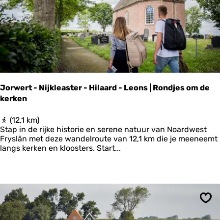
f
e
z
k
i
e
j
r
l
k
-
e
P
n
o
c
Jorwert - Nijkleaster - Hilaard - Leons | Rondjes om de
k
kerken
e
t
(
J
(12,1 km)
n
o
Stap in de rijke historie en serene natuur van Noardwest
o
r
Fryslân met deze wandelroute van 12,1 km die je meeneemt
o
w
langs kerken en kloosters. Start...
r
e
d
r
e
t
l
-
i
N
j
i
Ops
k
j