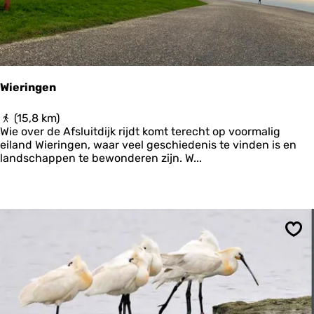
e
r
h
e
t
S
Wieringen
t
r
W
(15,8 km)
e
i
Wie over de Afsluitdijk rijdt komt terecht op voormalig
e
e
eiland Wieringen, waar veel geschiedenis te vinden is en
k
r
landschappen te bewonderen zijn. W...
p
i
a
n
d
g
N
e
o
n
a
r
Ops
d
l
i
k
e