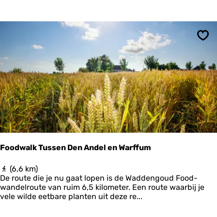
l
n
e
r
n
y
d
p
o
Ops
o
r
W
i
n
s
u
m
Foodwalk Tussen Den Andel en Warffum
F
(6,6 km)
o
De route die je nu gaat lopen is de Waddengoud Food-
o
wandelroute van ruim 6,5 kilometer. Een route waarbij je
d
vele wilde eetbare planten uit deze re...
w
a