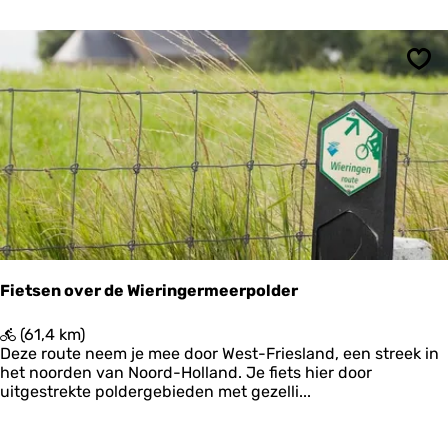
l
k
T
u
Ops
s
s
e
n
D
e
n
A
n
d
e
Fietsen over de Wieringermeerpolder
l
e
F
(61,4 km)
n
i
Deze route neem je mee door West-Friesland, een streek in
W
e
het noorden van Noord-Holland. Je fiets hier door
a
t
uitgestrekte poldergebieden met gezelli...
r
s
f
e
f
n