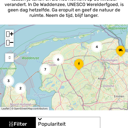
verandert. In De Waddenzee, UNESCO Werelderfgoed, is
geen dag hetzelfde. Ga eropuit en geef de natuur de
ruimte. Neem de tijd, blijf langer.
+
−
4
A
u
t
6
V
o
a
r
7
n
o
u
u
3
i
t
t
2
e
H
D
a
e
r
l
k
Leaflet
|
© OpenStreetMap contributors
f
e
z
W
m
S
i
Filter
a
o
j