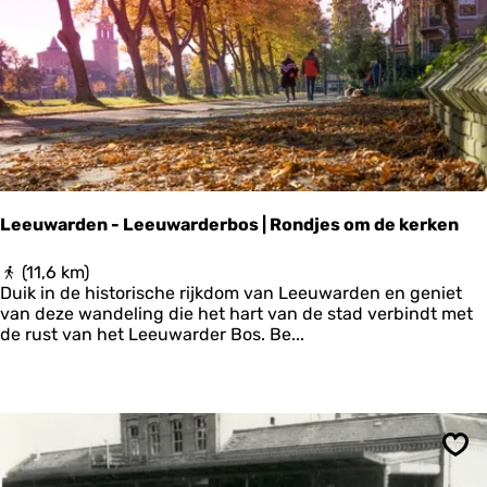
i
n
e
n
Leeuwarden - Leeuwarderbos | Rondjes om de kerken
L
(11,6 km)
e
Duik in de historische rijkdom van Leeuwarden en geniet
e
van deze wandeling die het hart van de stad verbindt met
u
de rust van het Leeuwarder Bos. Be...
w
a
r
d
e
n
Ops
-