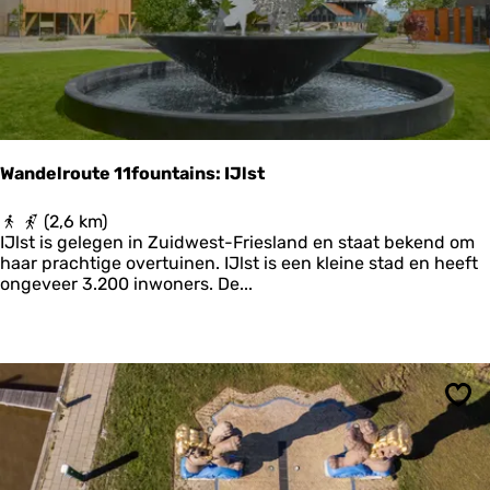
f
o
u
n
t
a
i
n
Wandelroute 11fountains: IJlst
s
:
W
(2,6 km)
H
a
IJlst is gelegen in Zuidwest-Friesland en staat bekend om
a
n
haar prachtige overtuinen. IJlst is een kleine stad en heeft
r
d
ongeveer 3.200 inwoners. De...
l
e
i
l
n
r
g
o
e
u
n
t
Ops
e
1
1