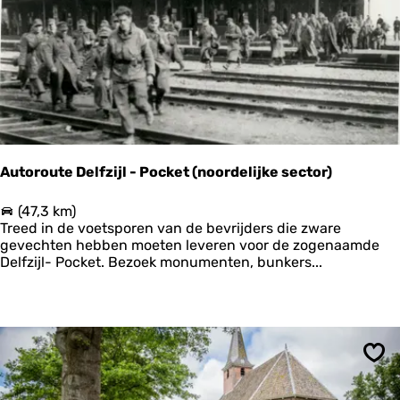
L
e
e
u
w
a
r
d
e
r
Autoroute Delfzijl - Pocket (noordelijke sector)
b
o
A
(47,3 km)
s
u
Treed in de voetsporen van de bevrijders die zware
|
t
gevechten hebben moeten leveren voor de zogenaamde
R
o
Delfzijl- Pocket. Bezoek monumenten, bunkers...
o
r
n
o
d
u
j
t
e
e
s
D
o
Ops
e
m
l
d