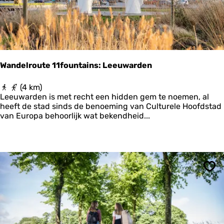
o
u
n
t
a
i
n
Wandelroute 11fountains: Leeuwarden
s
:
W
(4 km)
W
a
Leeuwarden is met recht een hidden gem te noemen, al
o
n
heeft de stad sinds de benoeming van Culturele Hoofdstad
r
d
van Europa behoorlijk wat bekendheid...
k
e
u
l
m
r
o
u
t
Ops
e
1
1
f
o