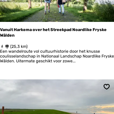
u
n
t
a
i
n
Vanuit Harkema over het Streekpad Noardlike Fryske
s
Wâlden
:
L
e
V
(25,3 km)
e
a
Een wandelroute vol cultuurhistorie door het knusse
u
n
coulisselandschap in Nationaal Landschap Noardlike Fryske
w
u
Wâlden. Uitermate geschikt voor zowe...
a
i
r
t
d
H
e
a
n
r
k
Ops
e
m
a
o
v