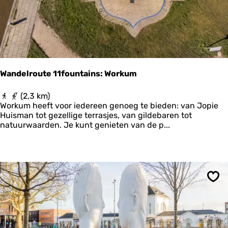
f
o
u
n
t
a
i
n
Wandelroute 11fountains: Workum
s
:
W
(2,3 km)
I
a
Workum heeft voor iedereen genoeg te bieden: van Jopie
J
n
Huisman tot gezellige terrasjes, van gildebaren tot
l
d
natuurwaarden. Je kunt genieten van de p...
s
e
t
l
r
o
u
t
Ops
e
1
1
f