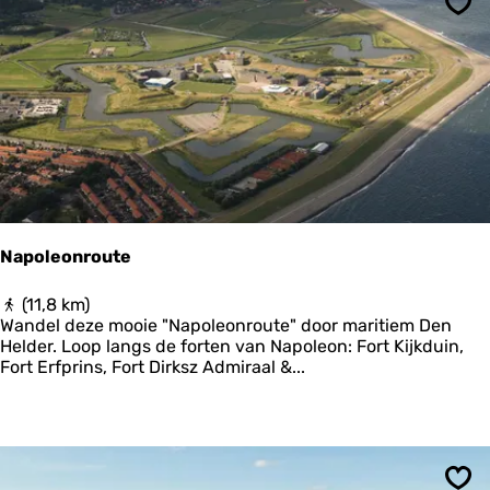
y
Ops
s
l
â
n
:
f
o
o
d
r
o
Napoleonroute
u
t
N
(11,8 km)
e
a
Wandel deze mooie "Napoleonroute" door maritiem Den
H
p
Helder. Loop langs de forten van Napoleon: Fort Kijkduin,
a
o
Fort Erfprins, Fort Dirksz Admiraal &...
r
l
l
e
i
o
n
n
g
r
e