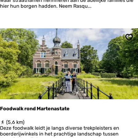
waar straatnamen herinneren aan de adellijke families die
F
r
f
hier hun borgen hadden. Neem Rasqu...
r
)
W
y
i
s
e
k
r
e
d
W
â
e
Ops
l
n
d
r
e
o
n
u
t
e
Foodwalk rond Martenastate
F
(5,6 km)
o
Deze foodwalk leidt je langs diverse trekpleisters en
o
boerderijwinkels in het prachtige landschap tussen