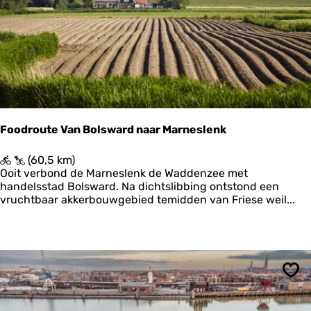
e
k
s
l
e
e
c
a
t
s
o
t
r
e
)
r
-
H
Foodroute Van Bolsward naar Marneslenk
i
l
F
(60,5 km)
a
o
Ooit verbond de Marneslenk de Waddenzee met
a
o
handelsstad Bolsward. Na dichtslibbing ontstond een
r
d
vruchtbaar akkerbouwgebied temidden van Friese weil...
d
r
-
o
L
u
e
t
o
e
n
V
s
Ops
a
|
n
R