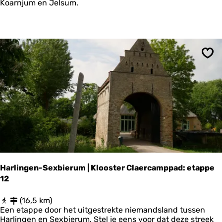
d
Koarnjum en Jelsum.
w
a
l
k
r
o
Ops
n
d
M
a
r
t
e
n
a
s
t
Harlingen-Sexbierum | Klooster Claercamppad: etappe
a
12
t
e
H
(16,5 km)
a
Een etappe door het uitgestrekte niemandsland tussen
r
Harlingen en Sexbierum. Stel je eens voor dat deze streek