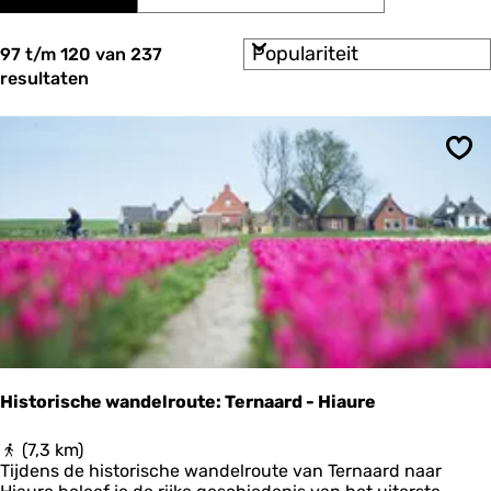
a
r
t
t
S
e
97 t/m 120 van 237
z
o
e
resultaten
o
r
r
t
o
e
e
p
k
e
:
Ops
r
j
o
e
p
:
Historische wandelroute: Ternaard - Hiaure
H
(7,3 km)
i
Tijdens de historische wandelroute van Ternaard naar
s