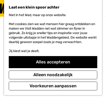
PLAN JE
BEZOEK
Laat een klein spoor achter
F
MENU
a
Niet in het Wad, maar op onze website.
Voor ondernemers
G
v
a
o
Met cookies zien we wat mensen hier graag ontdekken en
n
r
maken we Visit Wadden net wat slimmer en fijner in
a
i
gebruik. Zo krijg je sneller tips en inspiratie voor jouw
a
e
volgende uitstapje in het Waddengebied. De website werkt
r
t
daarbij gewoon soepel zoals je mag verwachten.
d
e
e
n
Jij kiest wat je deelt.
h
o
m
Alles accepteren
e
p
a
Alleen noodzakelijk
g
e
Voorkeuren aanpassen