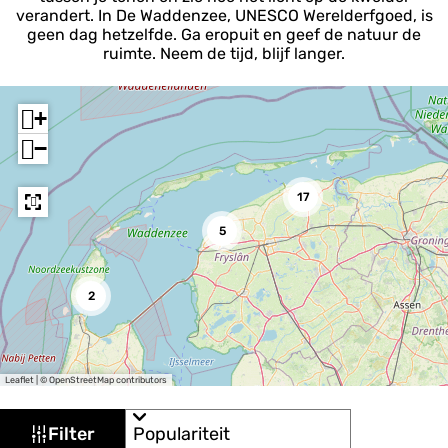
verandert. In De Waddenzee, UNESCO Werelderfgoed, is
geen dag hetzelfde. Ga eropuit en geef de natuur de
ruimte. Neem de tijd, blijf langer.
+
−
17
5
2
Leaflet
|
© OpenStreetMap contributors
W
S
Filter
o