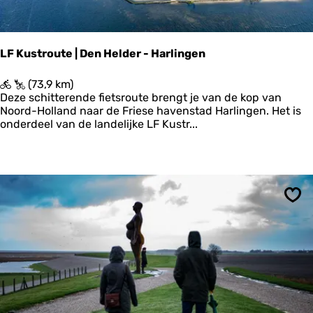
l
v
a
k
LF Kustroute | Den Helder - Harlingen
a
n
L
(73,9 km)
t
F
Deze schitterende fietsroute brengt je van de kop van
i
K
Noord-Holland naar de Friese havenstad Harlingen. Het is
e
u
onderdeel van de landelijke LF Kustr...
F
s
r
t
i
r
e
o
s
u
l
t
a
Ops
e
n
|
d
D
-
e
E
n
t
H
a
e
p
l
p