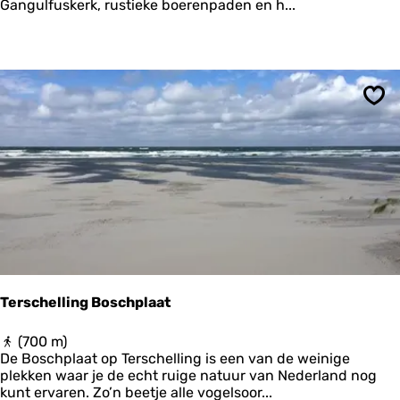
T
Gangulfuskerk, rustieke boerenpaden en h...
n
i
a
b
a
b
r
e
d
n
-
-
H
Ops
N
i
i
a
j
u
l
r
â
e
n
-
I
n
g
w
Terschelling Boschplaat
i
e
T
(700 m)
r
e
De Boschplaat op Terschelling is een van de weinige
r
r
plekken waar je de echt ruige natuur van Nederland nog
u
s
kunt ervaren. Zo’n beetje alle vogelsoor...
m