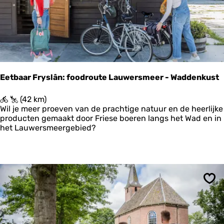
r
e
c
s
h
o
i
m
d
d
e
e
e
k
ë
e
Eetbaar Fryslân: foodroute Lauwersmeer - Waddenkust
n
r
p
k
E
(42 km)
a
e
e
Wil je meer proeven van de prachtige natuur en de heerlijke
d
n
t
producten gemaakt door Friese boeren langs het Wad en in
b
het Lauwersmeergebied?
a
a
r
F
r
y
Ops
s
l
â
n