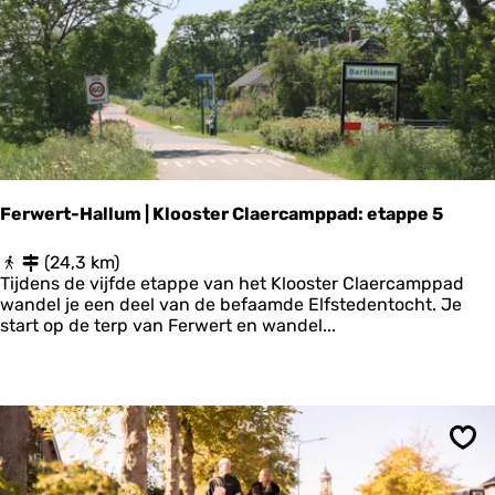
n
E
i
g
e
n
h
e
i
m
Ferwert-Hallum | Klooster Claercamppad: etappe 5
e
r
F
(24,3 km)
s
e
Tijdens de vijfde etappe van het Klooster Claercamppad
r
wandel je een deel van de befaamde Elfstedentocht. Je
w
start op de terp van Ferwert en wandel...
e
r
t
-
H
a
Ops
l
l