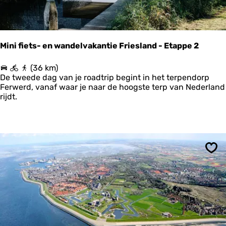
o
e
t
S
c
Mini fiets- en wandelvakantie Friesland - Etappe 2
h
i
M
(36 km)
e
i
De tweede dag van je roadtrip begint in het terpendorp
r
n
Ferwerd, vanaf waar je naar de hoogste terp van Nederland
m
i
rijdt.
o
f
n
i
n
e
i
t
k
s
o
-
o
Ops
e
g
n
w
a
n
d
e