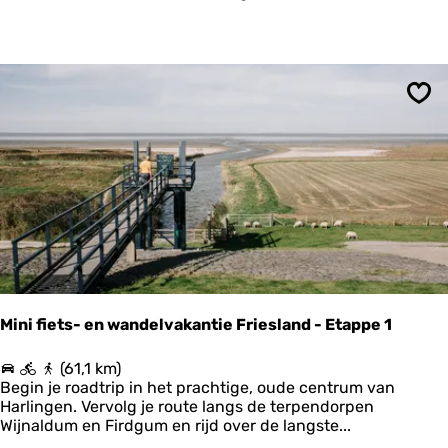
c
|
h
R
e
o
l
n
l
d
i
j
Ops
n
e
g
s
B
o
o
m
s
d
c
e
h
k
p
e
l
r
a
k
a
e
Mini fiets- en wandelvakantie Friesland - Etappe 1
t
n
M
(61,1 km)
i
Begin je roadtrip in het prachtige, oude centrum van
n
Harlingen. Vervolg je route langs de terpendorpen
i
Wijnaldum en Firdgum en rijd over de langste...
f