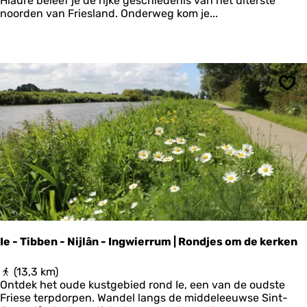
Hiaure beleef je de rijke geschiedenis van het uiterste
t
noorden van Friesland. Onderweg kom je...
o
r
i
s
c
h
Ops
e
w
a
n
d
e
l
r
o
u
t
Ie - Tibben - Nijlân - Ingwierrum | Rondjes om de kerken
e
:
I
(13,3 km)
T
e
Ontdek het oude kustgebied rond Ie, een van de oudste
e
-
Friese terpdorpen. Wandel langs de middeleeuwse Sint-
r