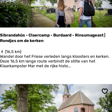
:
f
o
o
d
r
o
Sibrandahûs - Claercamp - Burdaard - Rinsumageast |
u
Rondjes om de kerken
t
e
L
S
(16,5 km)
a
i
Wandel door het Friese verleden langs kloosters en kerken.
u
b
Deze 16,5 km lange route verbindt de stilte van het
w
r
Klaarkampster Mar met de rijke histo...
e
a
r
n
s
d
m
a
e
h
e
û
Ops
r
s
-
-
W
C