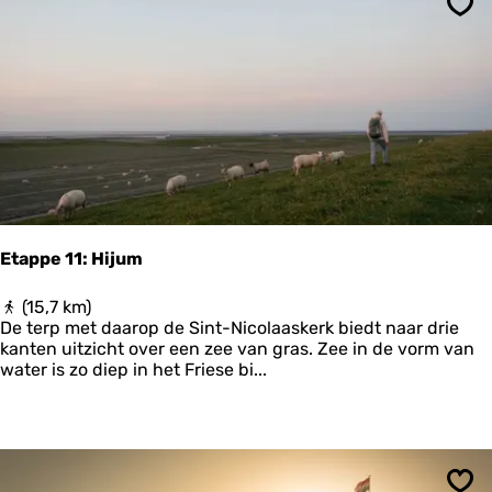
e
T
Ops
e
o
l
e
i
k
n
o
O
m
o
s
r
t
l
o
g
s
Etappe 11: Hijum
t
i
E
(15,7 km)
j
t
De terp met daarop de Sint-Nicolaaskerk biedt naar drie
d
a
kanten uitzicht over een zee van gras. Zee in de vorm van
p
water is zo diep in het Friese bi...
p
e
1
1
: