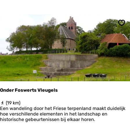
i
e
t
s
-
Ops
e
n
w
a
n
d
e
l
v
a
k
Onder Foswerts Vleugels
a
n
O
(19 km)
t
n
Een wandeling door het Friese terpenland maakt duidelijk
i
d
hoe verschillende elementen in het landschap en
e
e
historische gebeurtenissen bij elkaar horen.
F
r
r