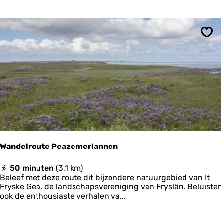
F
i
o
e
s
s
w
l
e
a
Ops
r
n
t
d
s
-
V
E
l
t
e
a
u
p
g
p
e
e
l
1
s
Wandelroute Peazemerlannen
W
50 minuten
(3,1 km)
a
Beleef met deze route dit bijzondere natuurgebied van It
n
Fryske Gea, de landschapsvereniging van Fryslân. Beluister
d
ook de enthousiaste verhalen va...
e
l