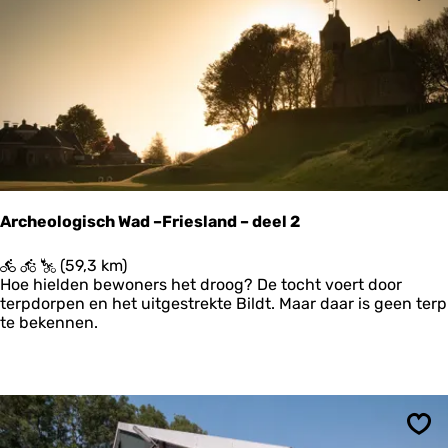
H
Ops
i
j
u
m
Archeologisch Wad –Friesland – deel 2
A
(59,3 km)
r
Hoe hielden bewoners het droog? De tocht voert door
c
terpdorpen en het uitgestrekte Bildt. Maar daar is geen terp
h
te bekennen.
e
o
l
o
g
i
Ops