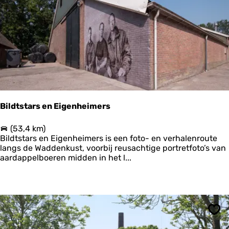
s
c
h
W
a
d
–
F
r
i
e
Bildtstars en Eigenheimers
s
l
B
(53,4 km)
a
i
Bildtstars en Eigenheimers is een foto- en verhalenroute
n
l
langs de Waddenkust, voorbij reusachtige portretfoto’s van
d
d
aardappelboeren midden in het l...
–
t
d
s
e
t
e
a
l
r
2
s
Ops
e