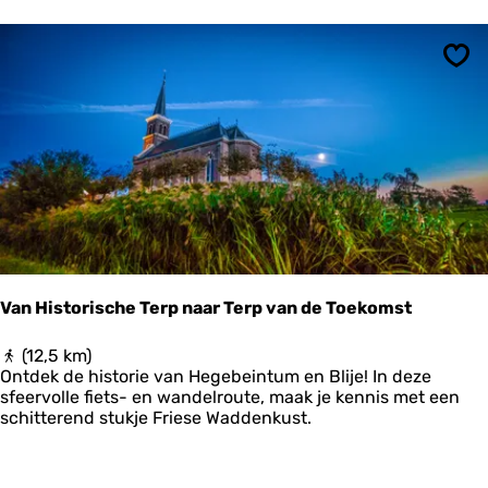
r
o
u
t
Ops
e
P
e
a
z
e
m
e
r
l
a
Van Historische Terp naar Terp van de Toekomst
n
n
V
(12,5 km)
e
a
Ontdek de historie van Hegebeintum en Blije! In deze
n
n
sfeervolle fiets- en wandelroute, maak je kennis met een
H
schitterend stukje Friese Waddenkust.
i
s
t