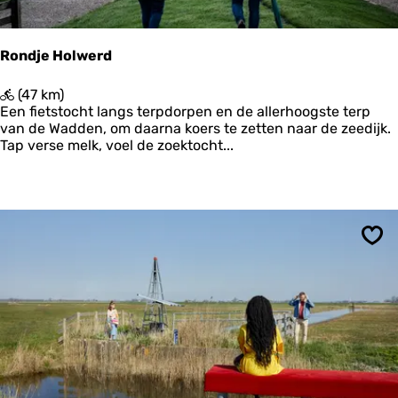
d
e
e
2
r
Rondje Holwerd
-
H
R
(47 km)
a
o
Een fietstocht langs terpdorpen en de allerhoogste terp
r
n
van de Wadden, om daarna koers te zetten naar de zeedijk.
l
d
Tap verse melk, voel de zoektocht...
i
j
n
e
g
H
e
o
n
l
w
Ops
e
r
d