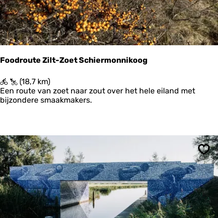
n
r
e
|
R
o
n
d
Foodroute Zilt-Zoet Schiermonnikoog
j
e
F
(18,7 km)
s
o
Een route van zoet naar zout over het hele eiland met
o
o
bijzondere smaakmakers.
m
d
d
r
e
o
k
u
e
t
r
e
Ops
k
Z
e
i
n
l
t
-
Z