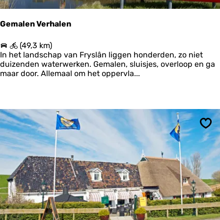
Gemalen Verhalen
G
(49,3 km)
e
In het landschap van Fryslân liggen honderden, zo niet
m
duizenden waterwerken. Gemalen, sluisjes, overloop en ga
a
maar door. Allemaal om het oppervla...
l
e
n
V
e
r
Ops
h
a
l
e
n