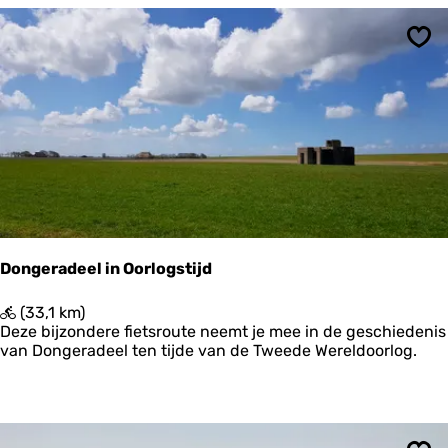
o
r
i
Ops
s
c
h
e
T
e
r
p
n
a
a
Dongeradeel in Oorlogstijd
r
T
D
(33,1 km)
e
o
Deze bijzondere fietsroute neemt je mee in de geschiedenis
r
n
van Dongeradeel ten tijde van de Tweede Wereldoorlog.
p
g
v
e
a
r
n
a
d
d
e