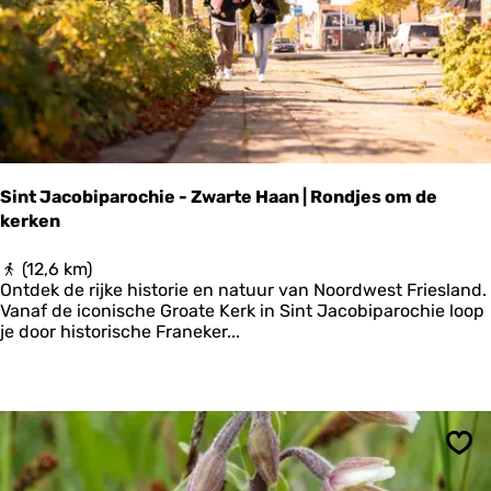
u
m
|
K
l
o
o
s
t
Sint Jacobiparochie - Zwarte Haan | Rondjes om de
e
kerken
r
C
l
S
(12,6 km)
a
i
Ontdek de rijke historie en natuur van Noordwest Friesland.
e
n
Vanaf de iconische Groate Kerk in Sint Jacobiparochie loop
r
t
je door historische Franeker...
c
J
a
a
m
c
p
o
p
b
a
i
Ops
d
p