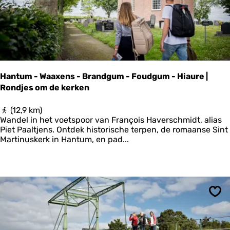
a
l
d
a
d
e
e
r
n
c
k
a
u
m
s
p
Hantum - Waaxens - Brandgum - Foudgum - Hiaure |
t
-
Rondjes om de kerken
B
u
r
H
(12,9 km)
d
a
Wandel in het voetspoor van François Haverschmidt, alias
a
n
Piet Paaltjens. Ontdek historische terpen, de romaanse Sint
a
t
Martinuskerk in Hantum, en pad...
r
u
d
m
-
-
R
W
i
a
n
a
Ops
s
x
u
e
m
n