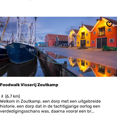
s
d
e
a
k
k
Ops
e
r
v
e
l
d
e
n
v
a
n
Foodwalk Visserij Zoutkamp
t
'
F
(6,7 km)
B
o
Welkom in Zoutkamp, een dorp met een uitgebreide
i
o
historie, een dorp dat in de tachtigjarige oorlog een
l
d
verdedigingsschans was, daarna vooral een br...
d
w
t