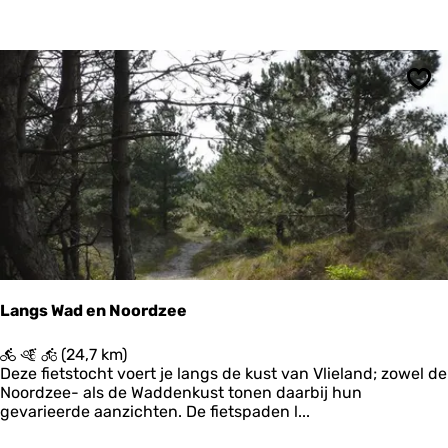
a
l
k
V
i
Ops
s
s
e
r
i
j
Z
o
u
t
k
Langs Wad en Noordzee
a
m
L
(24,7 km)
p
a
Deze fietstocht voert je langs de kust van Vlieland; zowel de
n
Noordzee- als de Waddenkust tonen daarbij hun
g
gevarieerde aanzichten. De fietspaden l...
s