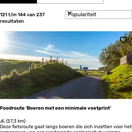
a
d
r
t
z
t
e
S
e
121 t/m 144 van 237
z
e
o
e
resultaten
o
r
r
t
o
e
e
p
k
e
:
Ops
r
j
o
e
p
:
Foodroute ‘Boeren met een minimale voetprint’
F
(57,3 km)
o
Deze fietsroute gaat langs boeren die zich inzetten voor het
o