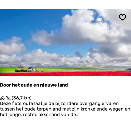
d
i
e
n
k
t
e
u
Ops
r
m
k
-
e
B
n
l
i
j
e
-
T
e
r
Door het oude en nieuwe land
p
f
D
(36,7 km)
a
o
Deze fietsroute laat je de bijzondere overgang ervaren
n
o
tussen het oude terpenland met zijn kronkelende wegen en
d
r
het jonge, rechte akkerland van de...
e
h
T
e
a
t