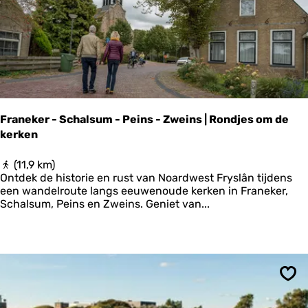
n
F
r
a
n
e
k
e
r
Franeker - Schalsum - Peins - Zweins | Rondjes om de
n
kerken
a
a
r
F
(11,9 km)
W
r
Ontdek de historie en rust van Noardwest Fryslân tijdens
a
a
een wandelroute langs eeuwenoude kerken in Franeker,
d
n
Schalsum, Peins en Zweins. Geniet van...
e
k
e
r
-
S
Ops
c
h