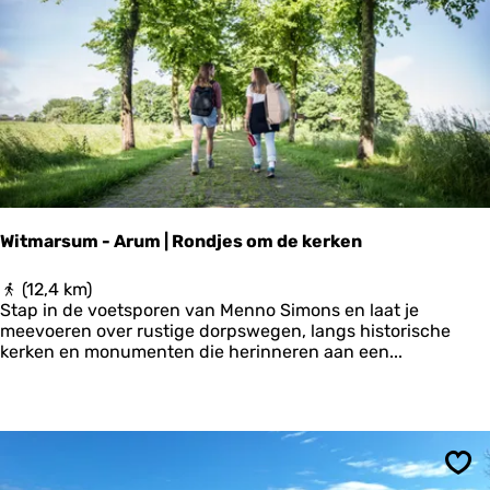
t
Ops
e
1
1
f
o
u
n
t
a
i
n
Witmarsum - Arum | Rondjes om de kerken
s
:
W
(12,4 km)
W
i
Stap in de voetsporen van Menno Simons en laat je
o
t
meevoeren over rustige dorpswegen, langs historische
r
m
kerken en monumenten die herinneren aan een...
k
a
u
r
m
s
u
m
-
Ops