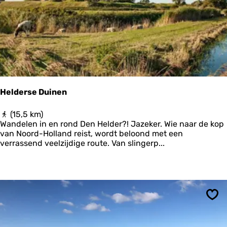
a
l
s
u
m
-
P
e
i
Helderse Duinen
n
s
H
(15,5 km)
-
e
Wandelen in en rond Den Helder?! Jazeker. Wie naar de kop
Z
l
van Noord-Holland reist, wordt beloond met een
w
d
verrassend veelzijdige route. Van slingerp...
e
e
i
r
n
s
s
e
|
D
R
u
o
Ops
i
n
n
d