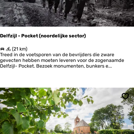
n
g
e
n
Delfzijl - Pocket (noordelijke sector)
D
(21 km)
e
Treed in de voetsporen van de bevrijders die zware
l
gevecten hebben moeten leveren voor de zogenaamde
f
Delfzijl- Pocket. Bezoek monumenten, bunkers e...
z
i
j
l
-
P
Ops
o
c
k
e
t
(