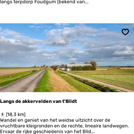
s
langs terpdorp Foudgum (bekend van...
m
t
a
a
l
d
e
n
v
a
o
a
e
Ops
r
t
w
p
a
r
d
i
n
t
’
Langs de akkervelden van t'Bildt
L
(18,3 km)
a
Wandel en geniet van het weidse uitzicht over de
n
vruchtbare kleigronden en de rechte, lineaire landwegen.
g
Ervaar de rijke geschiedenis van het Bild...