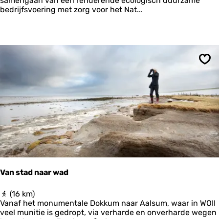
samengaan van een renderende ecologisch duurzame
d
bedrijfsvoering met zorg voor het Nat...
r
o
u
t
e
‘
Ops
B
o
e
r
e
n
m
e
t
e
e
Van stad naar wad
n
m
V
(16 km)
i
a
Vanaf het monumentale Dokkum naar Aalsum, waar in WOII
n
n
veel munitie is gedropt, via verharde en onverharde wegen
i