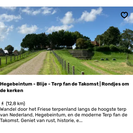
e
r
k
-
Ops
B
a
r
t
l
e
h
i
e
m
|
Hegebeintum - Blije - Terp fan de Takomst | Rondjes om
R
de kerken
o
n
d
H
(12,8 km)
j
e
Wandel door het Friese terpenland langs de hoogste terp
e
g
van Nederland, Hegebeintum, en de moderne Terp fan de
s
e
Takomst. Geniet van rust, historie, e...
o
b
m
e