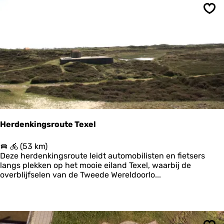
T
e
Ops
r
m
u
n
t
e
r
z
i
j
l
Herdenkingsroute Texel
n
a
H
(53 km)
a
e
Deze herdenkingsroute leidt automobilisten en fietsers
r
r
langs plekken op het mooie eiland Texel, waarbij de
P
d
overblijfselen van de Tweede Wereldoorlo...
u
e
n
n
t
k
v
i
a
n
n