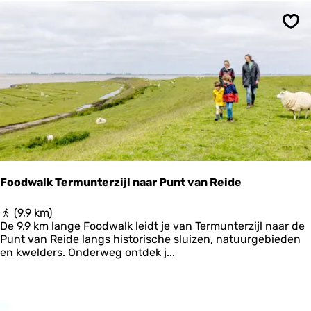
t
e
A
Ops
m
e
l
a
n
d
s
P
r
o
d
Foodwalk Termunterzijl naar Punt van Reide
u
k
F
(9,9 km)
t
o
De 9,9 km lange Foodwalk leidt je van Termunterzijl naar de
o
Punt van Reide langs historische sluizen, natuurgebieden
d
en kwelders. Onderweg ontdek j...
w
a
l
k