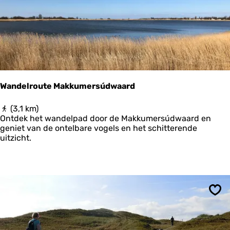
e
j
n
e
s
o
m
d
e
k
e
Wandelroute Makkumersúdwaard
r
k
W
(3,1 km)
e
a
Ontdek het wandelpad door de Makkumersúdwaard en
n
n
geniet van de ontelbare vogels en het schitterende
d
uitzicht.
e
l
r
o
u
t
Ops
e
M
a