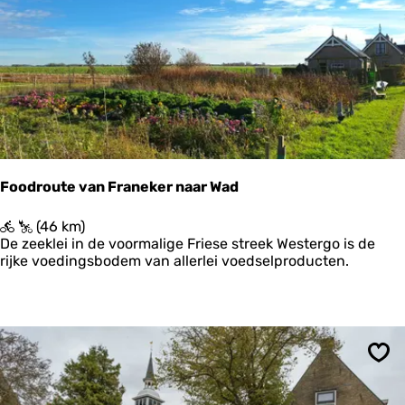
A
r
u
m
|
R
o
n
d
j
e
Foodroute van Franeker naar Wad
s
o
F
(46 km)
m
o
De zeeklei in de voormalige Friese streek Westergo is de
d
o
rijke voedingsbodem van allerlei voedselproducten.
e
d
k
r
e
o
r
u
k
t
e
e
n
Ops
v
a