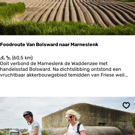
o
v
e
r
h
e
t
S
Foodroute Van Bolsward naar Marneslenk
t
r
F
(60,5 km)
e
o
Ooit verbond de Marneslenk de Waddenzee met
e
o
handelsstad Bolsward. Na dichtslibbing ontstond een
k
d
vruchtbaar akkerbouwgebied temidden van Friese weil...
p
r
a
o
d
u
N
t
o
e
a
V
r
Ops
a
d
n
l
B
i
o
k