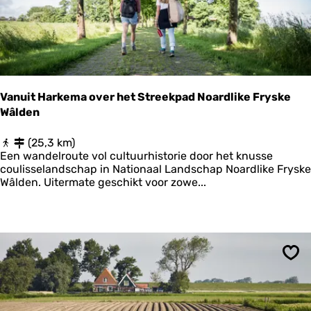
u
l
Vanuit Harkema over het Streekpad Noardlike Fryske
Wâlden
V
(25,3 km)
a
Een wandelroute vol cultuurhistorie door het knusse
n
coulisselandschap in Nationaal Landschap Noardlike Fryske
u
Wâlden. Uitermate geschikt voor zowe...
i
t
H
a
r
k
Ops
e
m
a