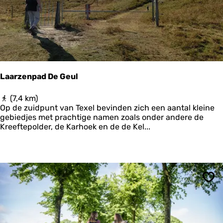
k
k
u
m
e
r
s
ú
Laarzenpad De Geul
d
w
L
(7,4 km)
a
a
Op de zuidpunt van Texel bevinden zich een aantal kleine
a
a
gebiedjes met prachtige namen zoals onder andere de
r
r
Kreeftepolder, de Karhoek en de de Kel...
d
z
e
n
p
a
d
Ops
D
e
G
e