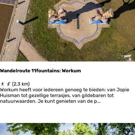
g
R
Ops
s
e
r
i
o
d
u
e
t
e
T
e
x
e
l
Wandelroute 11fountains: Workum
W
(2,3 km)
a
Workum heeft voor iedereen genoeg te bieden: van Jopie
n
Huisman tot gezellige terrasjes, van gildebaren tot
d
natuurwaarden. Je kunt genieten van de p...
e
l
r
o
u