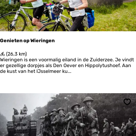
l
e
s
F
w
r
a
y
r
s
d
k
n
e
Genieten op Wieringen
a
W
a
â
G
(26,3 km)
r
l
e
Wieringen is een voormalig eiland in de Zuiderzee. Je vindt
M
d
n
er gezellige dorpjes als Den Oever en Hippolytushoef. Aan
a
e
i
de kust van het IJsselmeer ku...
r
n
e
n
t
e
e
s
n
l
o
e
p
n
Ops
W
k
i
e
r
i