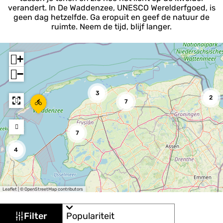
verandert. In De Waddenzee, UNESCO Werelderfgoed, is
geen dag hetzelfde. Ga eropuit en geef de natuur de
ruimte. Neem de tijd, blijf langer.
+
−
3
2
L
7
a
n
g
7
s
W
4
a
d
e
n
N
Leaflet
|
© OpenStreetMap contributors
o
W
o
S
Filter
r
o