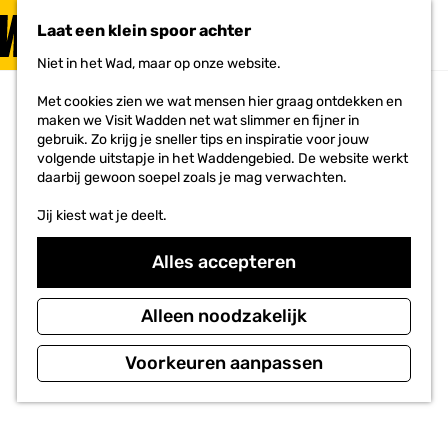
PLAN JE
BEZOEK
Laat een klein spoor achter
F
MENU
a
Niet in het Wad, maar op onze website.
Voor ondernemers
G
v
a
o
Met cookies zien we wat mensen hier graag ontdekken en
n
r
maken we Visit Wadden net wat slimmer en fijner in
a
i
gebruik. Zo krijg je sneller tips en inspiratie voor jouw
a
e
volgende uitstapje in het Waddengebied. De website werkt
r
t
daarbij gewoon soepel zoals je mag verwachten.
d
e
e
n
Jij kiest wat je deelt.
h
o
m
Alles accepteren
e
p
a
Alleen noodzakelijk
g
e
Voorkeuren aanpassen