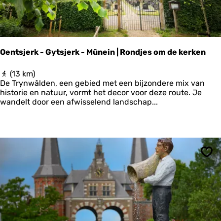
n
o
o
r
d
Oentsjerk - Gytsjerk - Mûnein | Rondjes om de kerken
e
l
O
(13 km)
i
e
De Trynwâlden, een gebied met een bijzondere mix van
j
n
historie en natuur, vormt het decor voor deze route. Je
k
t
wandelt door een afwisselend landschap...
e
s
s
j
e
e
c
r
t
k
o
-
r
Ops
G
)
y
t
s
j
e