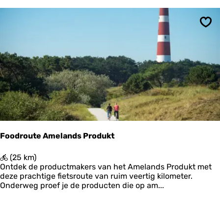
k
o
o
u
m
d
s
Ops
e
t
e
|
n
R
n
o
i
n
e
d
u
j
w
e
e
s
l
o
a
m
Foodroute Amelands Produkt
n
d
d
e
F
(25 km)
k
o
Ontdek de productmakers van het Amelands Produkt met
e
o
deze prachtige fietsroute van ruim veertig kilometer.
r
d
Onderweg proef je de producten die op am...
k
r
e
o
n
u