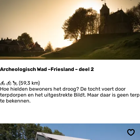
H
Ops
i
j
u
m
Archeologisch Wad –Friesland – deel 2
A
(59,3 km)
r
Hoe hielden bewoners het droog? De tocht voert door
c
terpdorpen en het uitgestrekte Bildt. Maar daar is geen terp
h
te bekennen.
e
o
l
o
g
i
Ops