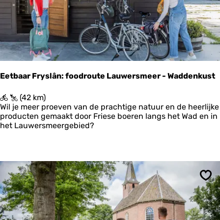
r
e
c
s
h
o
i
m
d
d
e
e
e
k
ë
e
Eetbaar Fryslân: foodroute Lauwersmeer - Waddenkust
n
r
p
k
E
(42 km)
a
e
e
Wil je meer proeven van de prachtige natuur en de heerlijke
d
n
t
producten gemaakt door Friese boeren langs het Wad en in
b
het Lauwersmeergebied?
a
a
r
F
r
y
Ops
s
l
â
n