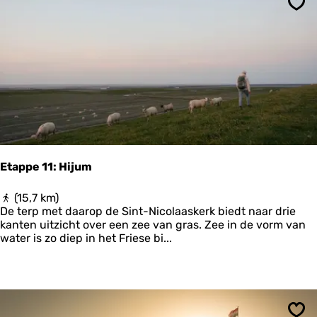
e
T
Ops
e
o
l
e
i
k
n
o
O
m
o
s
r
t
l
o
g
s
Etappe 11: Hijum
t
i
E
(15,7 km)
j
t
De terp met daarop de Sint-Nicolaaskerk biedt naar drie
d
a
kanten uitzicht over een zee van gras. Zee in de vorm van
p
water is zo diep in het Friese bi...
p
e
1
1
: