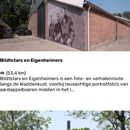
s
c
h
W
a
d
–
F
r
i
e
Bildtstars en Eigenheimers
s
l
B
(53,4 km)
a
i
Bildtstars en Eigenheimers is een foto- en verhalenroute
n
l
langs de Waddenkust, voorbij reusachtige portretfoto’s van
d
d
aardappelboeren midden in het l...
–
t
d
s
e
t
e
a
l
r
2
s
Ops
e