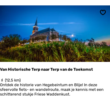
r
o
u
t
Ops
e
P
e
a
z
e
m
e
r
l
a
Van Historische Terp naar Terp van de Toekomst
n
n
V
(12,5 km)
e
a
Ontdek de historie van Hegebeintum en Blije! In deze
n
n
sfeervolle fiets- en wandelroute, maak je kennis met een
H
schitterend stukje Friese Waddenkust.
i
s
t