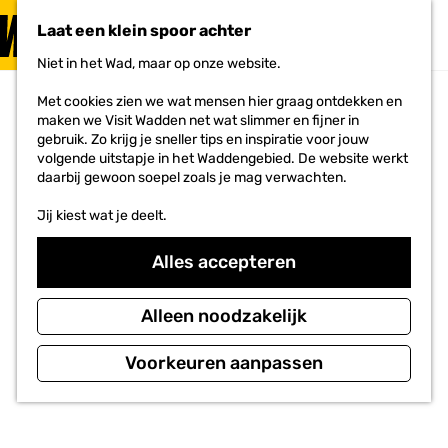
PLAN JE
BEZOEK
Laat een klein spoor achter
F
MENU
a
Niet in het Wad, maar op onze website.
Voor ondernemers
G
v
a
o
Met cookies zien we wat mensen hier graag ontdekken en
n
r
maken we Visit Wadden net wat slimmer en fijner in
a
i
gebruik. Zo krijg je sneller tips en inspiratie voor jouw
a
e
volgende uitstapje in het Waddengebied. De website werkt
r
t
daarbij gewoon soepel zoals je mag verwachten.
d
e
e
n
Jij kiest wat je deelt.
h
o
m
Alles accepteren
e
p
a
Alleen noodzakelijk
g
e
Voorkeuren aanpassen