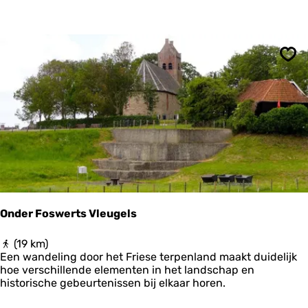
i
e
t
s
-
Ops
e
n
w
a
n
d
e
l
v
a
k
Onder Foswerts Vleugels
a
n
O
(19 km)
t
n
Een wandeling door het Friese terpenland maakt duidelijk
i
d
hoe verschillende elementen in het landschap en
e
e
historische gebeurtenissen bij elkaar horen.
F
r
r