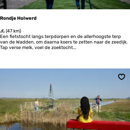
d
e
e
2
r
Rondje Holwerd
-
H
R
(47 km)
a
o
Een fietstocht langs terpdorpen en de allerhoogste terp
r
n
van de Wadden, om daarna koers te zetten naar de zeedijk.
l
d
Tap verse melk, voel de zoektocht...
i
j
n
e
g
H
e
o
n
l
w
Ops
e
r
d