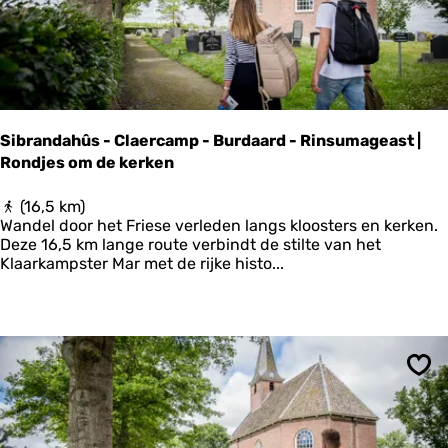
:
f
o
o
d
r
o
Sibrandahûs - Claercamp - Burdaard - Rinsumageast |
u
Rondjes om de kerken
t
e
L
S
(16,5 km)
a
i
Wandel door het Friese verleden langs kloosters en kerken.
u
b
Deze 16,5 km lange route verbindt de stilte van het
w
r
Klaarkampster Mar met de rijke histo...
e
a
r
n
s
d
m
a
e
h
e
û
Ops
r
s
-
-
W
C