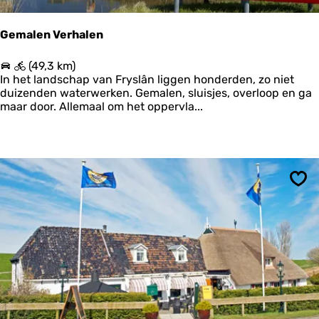
Gemalen Verhalen
G
(49,3 km)
e
In het landschap van Fryslân liggen honderden, zo niet
m
duizenden waterwerken. Gemalen, sluisjes, overloop en ga
a
maar door. Allemaal om het oppervla...
l
e
n
V
e
r
Ops
h
a
l
e
n