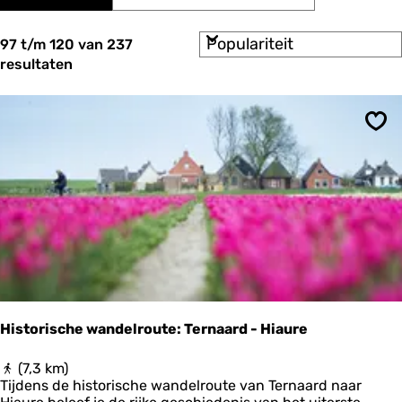
a
r
t
t
S
e
97 t/m 120 van 237
z
o
e
resultaten
o
r
r
t
o
e
e
p
k
e
:
Ops
r
j
o
e
p
:
Historische wandelroute: Ternaard - Hiaure
H
(7,3 km)
i
Tijdens de historische wandelroute van Ternaard naar
s