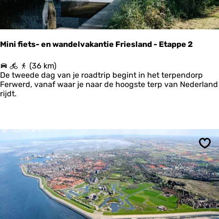
o
e
t
S
c
Mini fiets- en wandelvakantie Friesland - Etappe 2
h
i
M
(36 km)
e
i
De tweede dag van je roadtrip begint in het terpendorp
r
n
Ferwerd, vanaf waar je naar de hoogste terp van Nederland
m
i
rijdt.
o
f
n
i
n
e
i
t
k
s
o
-
o
Ops
e
g
n
w
a
n
d
e