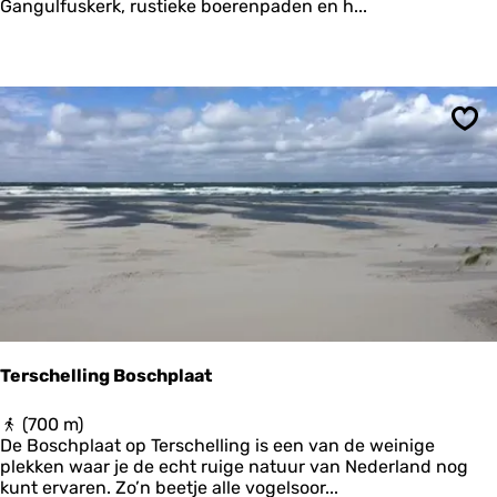
T
Gangulfuskerk, rustieke boerenpaden en h...
n
i
a
b
a
b
r
e
d
n
-
-
H
Ops
N
i
i
a
j
u
l
r
â
e
n
-
I
n
g
w
Terschelling Boschplaat
i
e
T
(700 m)
r
e
De Boschplaat op Terschelling is een van de weinige
r
r
plekken waar je de echt ruige natuur van Nederland nog
u
s
kunt ervaren. Zo’n beetje alle vogelsoor...
m