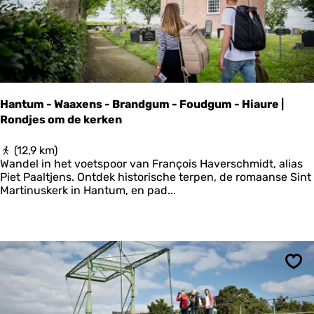
a
l
d
a
d
e
e
r
n
c
k
a
u
m
s
p
Hantum - Waaxens - Brandgum - Foudgum - Hiaure |
t
-
Rondjes om de kerken
B
u
r
H
(12,9 km)
d
a
Wandel in het voetspoor van François Haverschmidt, alias
a
n
Piet Paaltjens. Ontdek historische terpen, de romaanse Sint
a
t
Martinuskerk in Hantum, en pad...
r
u
d
m
-
-
R
W
i
a
n
a
Ops
s
x
u
e
m
n