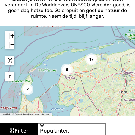
verandert. In De Waddenzee, UNESCO Werelderfgoed, is
geen dag hetzelfde. Ga eropuit en geef de natuur de
ruimte. Neem de tijd, blijf langer.
+
−
17
5
2
Leaflet
|
© OpenStreetMap contributors
W
S
Filter
o