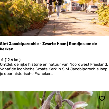
u
m
|
K
l
o
o
s
t
Sint Jacobiparochie - Zwarte Haan | Rondjes om de
e
kerken
r
C
l
S
(12,6 km)
a
i
Ontdek de rijke historie en natuur van Noordwest Friesland.
e
n
Vanaf de iconische Groate Kerk in Sint Jacobiparochie loop
r
t
je door historische Franeker...
c
J
a
a
m
c
p
o
p
b
a
i
Ops
d
p