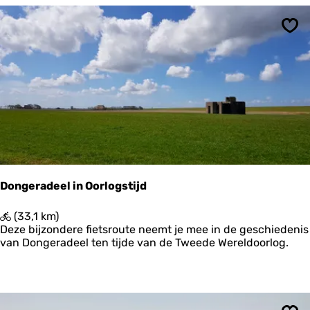
o
r
i
Ops
s
c
h
e
T
e
r
p
n
a
a
Dongeradeel in Oorlogstijd
r
T
D
(33,1 km)
e
o
Deze bijzondere fietsroute neemt je mee in de geschiedenis
r
n
van Dongeradeel ten tijde van de Tweede Wereldoorlog.
p
g
v
e
a
r
n
a
d
d
e