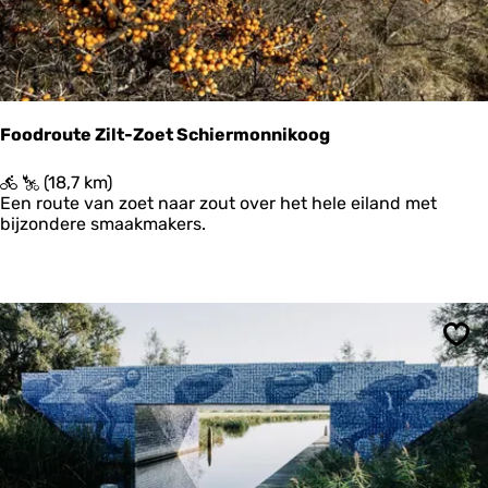
n
r
e
|
R
o
n
d
Foodroute Zilt-Zoet Schiermonnikoog
j
e
F
(18,7 km)
s
o
Een route van zoet naar zout over het hele eiland met
o
o
bijzondere smaakmakers.
m
d
d
r
e
o
k
u
e
t
r
e
Ops
k
Z
e
i
n
l
t
-
Z