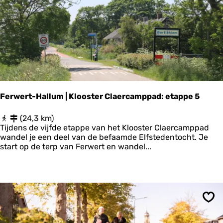
n
E
i
g
e
n
h
e
i
m
Ferwert-Hallum | Klooster Claercamppad: etappe 5
e
r
F
(24,3 km)
s
e
Tijdens de vijfde etappe van het Klooster Claercamppad
r
wandel je een deel van de befaamde Elfstedentocht. Je
w
start op de terp van Ferwert en wandel...
e
r
t
-
H
a
Ops
l
l