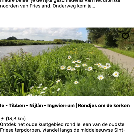
Hiaure beleef je de rijke geschiedenis van het uiterste
t
noorden van Friesland. Onderweg kom je...
o
r
i
s
c
h
Ops
e
w
a
n
d
e
l
r
o
u
t
Ie - Tibben - Nijlân - Ingwierrum | Rondjes om de kerken
e
:
I
(13,3 km)
T
e
Ontdek het oude kustgebied rond Ie, een van de oudste
e
-
Friese terpdorpen. Wandel langs de middeleeuwse Sint-
r