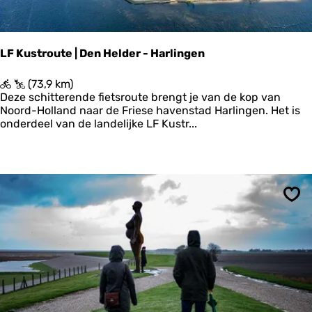
l
v
a
k
LF Kustroute | Den Helder - Harlingen
a
n
L
(73,9 km)
t
F
Deze schitterende fietsroute brengt je van de kop van
i
K
Noord-Holland naar de Friese havenstad Harlingen. Het is
e
u
onderdeel van de landelijke LF Kustr...
F
s
r
t
i
r
e
o
s
u
l
t
a
Ops
e
n
|
d
D
-
e
E
n
t
H
a
e
p
l
p