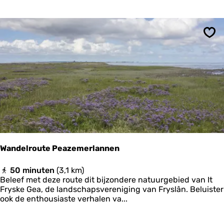
F
i
o
e
s
s
w
l
e
a
Ops
r
n
t
d
s
-
V
E
l
t
e
a
u
p
g
p
e
e
l
1
s
Wandelroute Peazemerlannen
W
50 minuten
(3,1 km)
a
Beleef met deze route dit bijzondere natuurgebied van It
n
Fryske Gea, de landschapsvereniging van Fryslân. Beluister
d
ook de enthousiaste verhalen va...
e
l