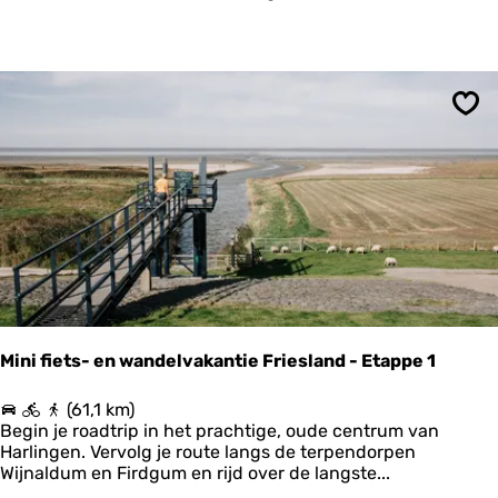
c
|
h
R
e
o
l
n
l
d
i
j
Ops
n
e
g
s
B
o
o
m
s
d
c
e
h
k
p
e
l
r
a
k
a
e
Mini fiets- en wandelvakantie Friesland - Etappe 1
t
n
M
(61,1 km)
i
Begin je roadtrip in het prachtige, oude centrum van
n
Harlingen. Vervolg je route langs de terpendorpen
i
Wijnaldum en Firdgum en rijd over de langste...
f