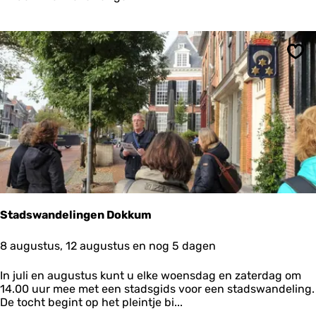
t
K
l
o
o
Ops
s
t
e
r
n
a
a
r
H
e
t
Stadswandelingen Dokkum
Z
i
S
8 augustus, 12 augustus en nog 5 dagen
l
t
t
a
e
In juli en augustus kunt u elke woensdag en zaterdag om
d
p
14.00 uur mee met een stadsgids voor een stadswandeling.
s
a
De tocht begint op het pleintje bi...
w
d