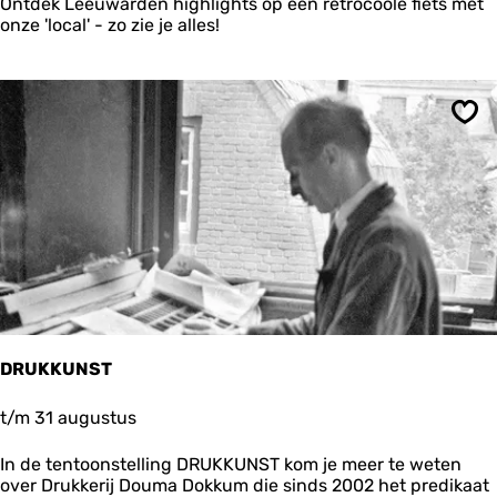
i
Ontdek Leeuwarden highlights op een retrocoole fiets met
e
d
onze 'local' - zo zie je alles!
T
l
o
u
u
m
r
m
L
e
Ops
e
t
e
e
u
x
w
p
a
o
r
s
d
i
e
t
n
i
e
DRUKKUNST
D
t/m 31 augustus
R
U
In de tentoonstelling DRUKKUNST kom je meer te weten
K
over Drukkerij Douma Dokkum die sinds 2002 het predikaat