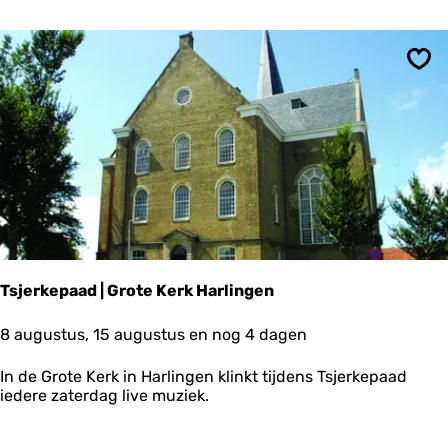
a
n
d
e
Ops
l
i
n
g
e
n
D
o
k
k
u
Tsjerkepaad | Grote Kerk Harlingen
m
T
8 augustus, 15 augustus en nog 4 dagen
s
j
In de Grote Kerk in Harlingen klinkt tijdens Tsjerkepaad
e
iedere zaterdag live muziek.
r
k
e