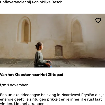
K
Hofleverancier bij Koninklijke Beschi...
U
N
S
T
Ops
Van het Klooster naar Het Ziltepad
V
t/m 1 november
a
n
Een unieke driedaagse beleving in Noardwest Fryslân die je
h
energie geeft, je zintuigen prikkelt én je innerlijke rust laat
e
vinden. Met het arrangem...