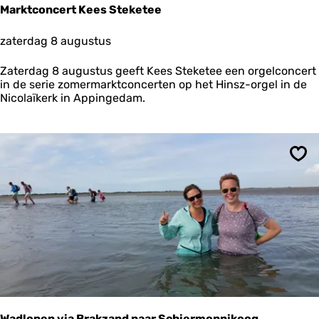
Marktconcert Kees Steketee
M
zaterdag 8 augustus
a
r
Zaterdag 8 augustus geeft Kees Steketee een orgelconcert
k
in de serie zomermarktconcerten op het Hinsz-orgel in de
t
Nicolaïkerk in Appingedam.
c
o
n
c
e
Ops
r
t
K
e
e
s
S
t
e
k
e
Wadlopen via Brakzand naar Schiermonnikoog