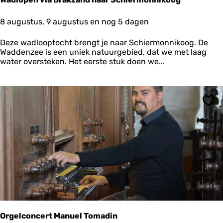
t
e
W
8 augustus, 9 augustus en nog 5 dagen
e
a
d
Deze wadlooptocht brengt je naar Schiermonnikoog. De
l
Waddenzee is een uniek natuurgebied, dat we met laag
o
water oversteken. Het eerste stuk doen we...
p
e
n
v
i
Ops
a
B
r
a
k
z
a
n
d
n
a
Orgelconcert Manuel Tomadin
a