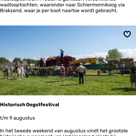
l
wadlooptochten, waaronder naar Schiermonnikoog via
o
Brakzand, waar je per boot naartoe wordt gebracht.
p
e
n
n
a
Ops
a
r
S
c
h
i
e
r
m
o
n
Historisch Oogstfestival
n
i
H
t/m 9 augustus
k
i
o
s
o
In het tweede weekend van augustus vindt het grootste
t
g