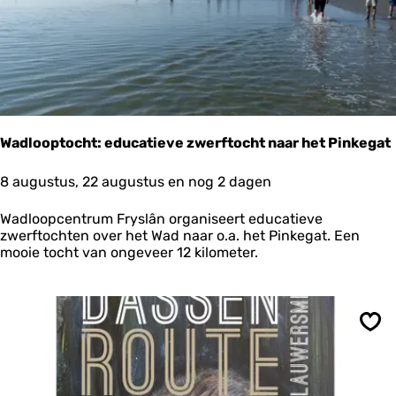
o
t
t
u
m
e
r
o
Wadlooptocht: educatieve zwerftocht naar het Pinkegat
o
g
W
8 augustus, 22 augustus en nog 2 dagen
a
d
Wadloopcentrum Fryslân organiseert educatieve
l
zwerftochten over het Wad naar o.a. het Pinkegat. Een
o
mooie tocht van ongeveer 12 kilometer.
o
p
t
o
c
Ops
h
t
: