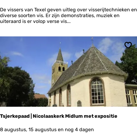
a
n
v
De vissers van Texel geven uitleg over visserijtechnieken en
s
e
diverse soorten vis. Er zijn demonstraties, muziek en
e
n
uiteraard is er volop verse vis...
s
V
I
S
t
i
Ops
j
n
Tsjerkepaad | Nicolaaskerk Midlum met expositie
T
8 augustus, 15 augustus en nog 4 dagen
s