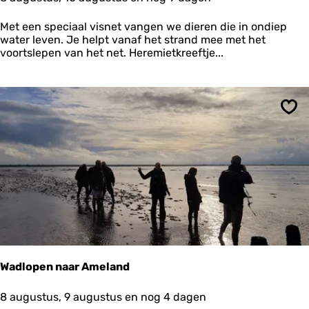
o
i
o
n
Met een speciaal visnet vangen we dieren die in ondiep
r
water leven. Je helpt vanaf het strand mee met het
d
voortslepen van het net. Heremietkreeftje...
z
e
e
e
x
Ops
c
u
r
s
i
e
T
e
r
s
c
Wadlopen naar Ameland
h
e
W
8 augustus, 9 augustus en nog 4 dagen
l