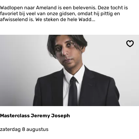
a
l
d
i
Wadlopen naar Ameland is een belevenis. Deze tocht is
l
n
favoriet bij veel van onze gidsen, omdat hij pittig en
o
g
afwisselend is. We steken de hele Wadd...
p
e
n
n
a
Ops
a
r
A
m
e
l
a
n
d
Masterclass Jeremy Joseph
M
zaterdag 8 augustus
a