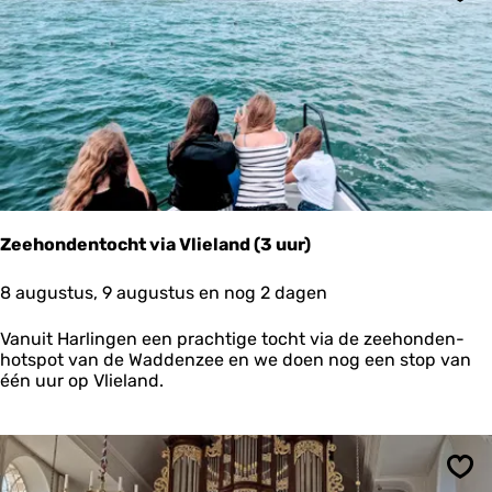
d
Ops
r
S
e
c
a
h
i
e
r
m
o
n
n
i
Zeehondentocht via Vlieland (3 uur)
k
o
Z
8 augustus, 9 augustus en nog 2 dagen
o
e
g
e
Vanuit Harlingen een prachtige tocht via de zeehonden-
h
hotspot van de Waddenzee en we doen nog een stop van
o
één uur op Vlieland.
n
d
e
n
t
Ops