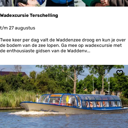
w
h
e
e
r
t
Wadexcursie Terschelling
s
P
m
i
W
t/m 27 augustus
e
n
a
e
k
d
Twee keer per dag valt de Waddenzee droog en kun je over
r
e
e
de bodem van de zee lopen. Ga mee op wadexcursie met
g
x
de enthousiaste gidsen van de Waddenv...
a
c
t
u
r
s
i
Ops
e
T
e
r
s
c
h
e
l