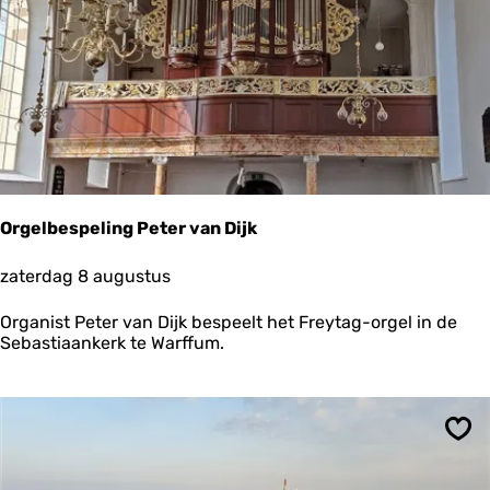
o
c
h
t
v
i
a
V
l
i
e
Orgelbespeling Peter van Dijk
l
a
O
zaterdag 8 augustus
n
r
d
g
(
Organist Peter van Dijk bespeelt het Freytag-orgel in de
e
3
Sebastiaankerk te Warffum.
l
u
b
u
e
r
s
)
p
Ops
e
l