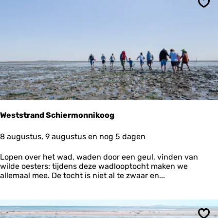
o
Ops
n
d
e
n
t
o
c
h
t
m
e
t
Weststrand Schiermonnikoog
d
e
W
8 augustus, 9 augustus en nog 5 dagen
R
e
e
s
Lopen over het wad, waden door een geul, vinden van
g
t
wilde oesters: tijdens deze wadlooptocht maken we
i
s
allemaal mee. De tocht is niet al te zwaar en...
n
t
a
r
A
a
n
n
d