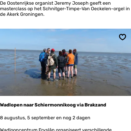
s
De Oostenrijkse organist Jeremy Joseph geeft een
t
masterclass op het Schnitger-Timpe-Van Oeckelen-orgel in
e
de Akerk Groningen.
r
c
l
a
s
Ops
s
J
e
r
e
m
y
J
o
s
e
Wadlopen naar Schiermonnikoog via Brakzand
p
h
W
8 augustus, 5 september en nog 2 dagen
a
d
Wadloopcentrum Fryslân organiseert verschillende