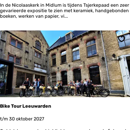
j
In de Nicolaaskerk in Midlum is tijdens Tsjerkepaad een zeer
e
gevarieerde expositie te zien met keramiek, handgebonden
r
boeken, werken van papier, vi...
k
e
p
a
a
Ops
d
|
N
i
c
o
l
a
a
s
k
Bike Tour Leeuwarden
e
r
B
t/m 30 oktober 2027
k
i
M
k