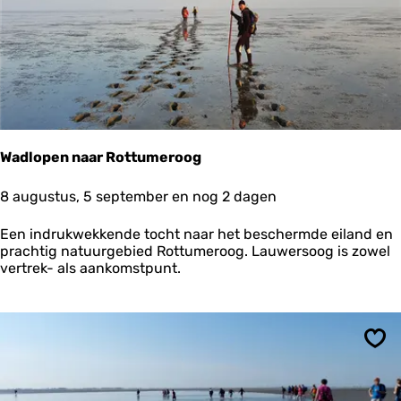
i
n
g
P
e
t
e
r
v
Wadlopen naar Rottumeroog
a
n
W
8 augustus, 5 september en nog 2 dagen
D
a
i
d
j
Een indrukwekkende tocht naar het beschermde eiland en
l
k
prachtig natuurgebied Rottumeroog. Lauwersoog is zowel
o
vertrek- als aankomstpunt.
p
e
n
n
a
Ops
a
r
R