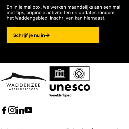
En in je mailbox. We werken maandelijks aan een mail
met tips, originele activiteiten en updates rondom
het Waddengebied. Inschrijven kan hiernaast.
Schrijf je nu in
F
I
L
Y
a
n
i
o
c
s
n
u
e
t
k
T