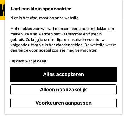
PLAN JE
BEZOEK
Laat een klein spoor achter
F
MENU
a
Niet in het Wad, maar op onze website.
Voor ondernemers
G
v
a
o
Met cookies zien we wat mensen hier graag ontdekken en
n
r
maken we Visit Wadden net wat slimmer en fijner in
a
i
gebruik. Zo krijg je sneller tips en inspiratie voor jouw
a
e
volgende uitstapje in het Waddengebied. De website werkt
r
t
daarbij gewoon soepel zoals je mag verwachten.
d
e
e
n
Jij kiest wat je deelt.
h
o
m
Alles accepteren
e
p
a
Alleen noodzakelijk
g
e
Voorkeuren aanpassen