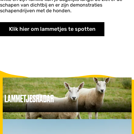
schapen van dichtbij en er zijn demonstraties
schapendrijven met de honden.
Klik hier om lammetjes te spotten
LAMMETJESRADAR
L
a
m
m