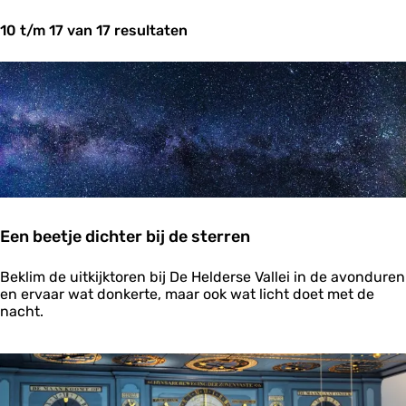
t
10 t/m 17 van 17 resultaten
z
o
e
k
j
e
?
Een beetje dichter bij de sterren
E
Beklim de uitkijktoren bij De Helderse Vallei in de avonduren
e
en ervaar wat donkerte, maar ook wat licht doet met de
n
nacht.
b
e
e
t
j