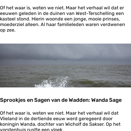
d
g
e
a
S
Of het waar is, weten we niet. Maar het verhaal wil dat er
W
p
eeuwen geleden in de duinen van West-Terschelling een
a
r
kasteel stond. Hierin woonde een jonge, mooie prinses,
d
o
moederziel alleen. Al haar familieleden waren verdwenen
d
o
op zee.
e
k
n
j
:
e
D
s
e
e
t
n
j
S
a
a
t
g
t
e
e
n
l
v
Sprookjes en Sagen van de Wadden: Wanda Sage
j
a
ú
n
e
S
d
Of het waar is, weten we niet. Maar het verhaal wil dat
d
p
e
Vlieland in de dertiende eeuw werd geregeerd door
r
W
koningin Wanda, dochter van Wicholf de Sakser. Op het
o
a
vorstenhuis rustte een vloek.