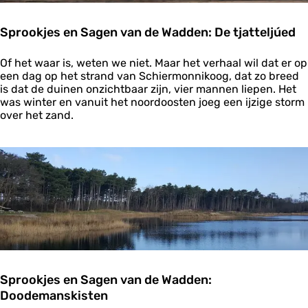
o
n
Sprookjes en Sagen van de Wadden: De tjatteljúed
d
b
S
o
Of het waar is, weten we niet. Maar het verhaal wil dat er op
p
e
een dag op het strand van Schiermonnikoog, dat zo breed
r
r
is dat de duinen onzichtbaar zijn, vier mannen liepen. Het
o
e
was winter en vanuit het noordoosten joeg een ijzige storm
o
n
over het zand.
k
p
j
r
e
o
s
f
e
e
n
s
S
s
a
o
g
r
e
E
n
i
v
s
Sprookjes en Sagen van de Wadden:
a
i
Doodemanskisten
n
n