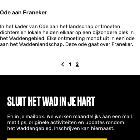
r
l
k
t
Ode aan Franeker
L
j
a
e
O
u
In het kader van Ode aan het landschap ontmoeten
s
d
w
dichters en lokale helden elkaar op een bijzondere plek in
e
e
het Waddengebied. Elke ontmoeting mondt uit in een ode
a
r
aan het Waddenlandschap. Deze ode gaat over Franeker.
a
s
n
m
F
e
1
2
G
G
H
r
e
a
r
a
a
u
n
n
n
i
e
a
a
d
k
a
a
i
e
SLUIT HET WAD IN JE HART
r
r
r
g
d
p
e
En in je mailbox. We werken maandelijks aan een mail
e
a
p
met tips, originele activiteiten en updates rondom
v
g
a
het Waddengebied. Inschrijven kan hiernaast.
o
i
g
r
n
i