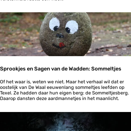
o
d
k
d
j
e
e
n
s
:
e
D
n
o
S
o
a
d
g
e
e
m
n
a
Sprookjes en Sagen van de Wadden: Sommeltjes
v
n
a
s
S
n
Of het waar is, weten we niet. Maar het verhaal wil dat er
k
p
d
oostelijk van De Waal eeuwenlang sommeltjes leefden op
i
r
e
Texel. Ze hadden daar hun eigen berg: de Sommeltjesberg.
s
o
W
Daarop dansten deze aardmannetjes in het maanlicht.
t
o
a
e
k
d
n
j
d
e
e
s
n