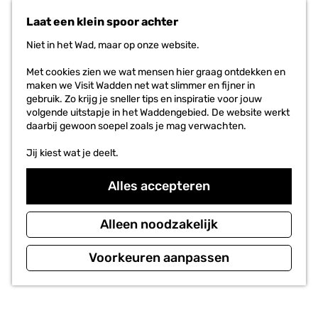
n
r
Laat een klein spoor achter
a
i
a
e
Niet in het Wad, maar op onze website.
r
t
d
e
Met cookies zien we wat mensen hier graag ontdekken en
e
n
maken we Visit Wadden net wat slimmer en fijner in
h
gebruik. Zo krijg je sneller tips en inspiratie voor jouw
o
volgende uitstapje in het Waddengebied. De website werkt
m
daarbij gewoon soepel zoals je mag verwachten.
e
p
Jij kiest wat je deelt.
a
g
Alles accepteren
e
Alleen noodzakelijk
Voorkeuren aanpassen