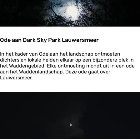
e
:
n
W
S
a
a
n
g
d
e
a
n
S
Ode aan Dark Sky Park Lauwersmeer
v
a
a
g
O
n
In het kader van Ode aan het landschap ontmoeten
e
d
d
dichters en lokale helden elkaar op een bijzondere plek in
e
e
het Waddengebied. Elke ontmoeting mondt uit in een ode
a
W
aan het Waddenlandschap. Deze ode gaat over
a
a
Lauwersmeer.
n
d
D
d
a
e
r
n
k
:
S
S
k
o
y
m
P
m
a
e