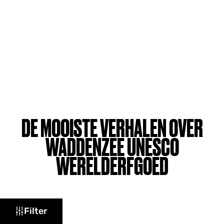
DE MOOISTE VERHALEN OVER
WADDENZEE UNESCO
WERELDERFGOED
W
Filter
a