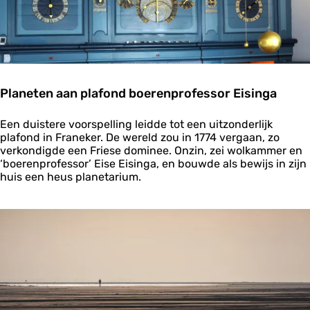
e
d
i
c
h
t
e
Planeten aan plafond boerenprofessor Eisinga
r
b
P
i
Een duistere voorspelling leidde tot een uitzonderlijk
l
j
plafond in Franeker. De wereld zou in 1774 vergaan, zo
a
d
verkondigde een Friese dominee. Onzin, zei wolkammer en
n
e
‘boerenprofessor’ Eise Eisinga, en bouwde als bewijs in zijn
e
s
huis een heus planetarium.
t
t
e
e
n
r
a
r
a
e
n
n
p
l
a
f