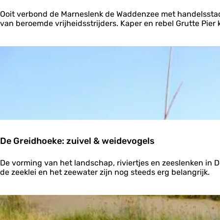
t
B
e
Ooit verbond de Marneslenk de Waddenzee met handelsstad
o
l
van beroemde vrijheidsstrijders. Kaper en rebel Grutte Pier
l
t
s
.
w
.
a
.
r
d
a
a
n
z
e
e
De Greidhoeke: zuivel & weidevogels
D
De vorming van het landschap, riviertjes en zeeslenken in 
e
de zeeklei en het zeewater zijn nog steeds erg belangrijk.
G
r
e
i
d