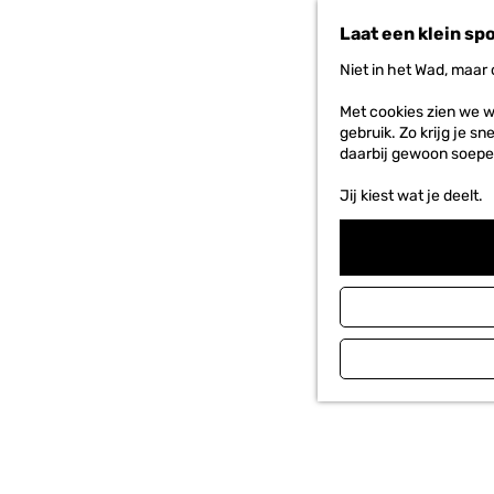
n
Laat een klein sp
a
a
Niet in het Wad, maar
r
d
Met cookies zien we w
e
gebruik. Zo krijg je s
h
daarbij gewoon soepe
o
m
Jij kiest wat je deelt.
e
p
a
g
e