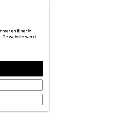
r
i
e
t
e
mer en fijner in
n
ed. De website werkt