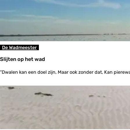
o
e
k
j
e
?
De Wadmeester
Slijten op het wad
S
“Dwalen kan een doel zijn, Maar ook zonder dat, Kan pierew
l
i
j
t
e
n
o
p
h
e