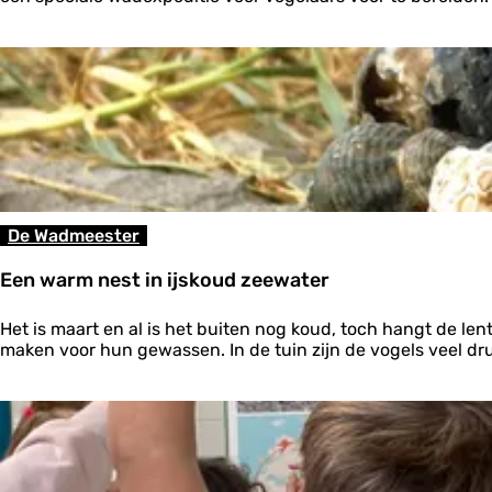
r
v
u
a
g
r
v
i
a
n
n
g
w
e
e
n
g
g
e
De Wadmeester
w
e
Een warm nest in ijskoud zeewater
e
s
E
t
Het is maart en al is het buiten nog koud, toch hangt de len
e
maken voor hun gewassen. In de tuin zijn de vogels veel dru
n
w
a
r
m
n