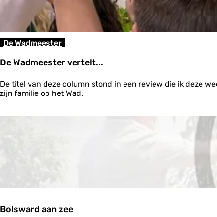
e
s
t
i
n
De Wadmeester
i
j
De Wadmeester vertelt...
s
k
D
o
De titel van deze column stond in een review die ik deze
e
u
zijn familie op het Wad.
W
d
a
z
d
e
m
e
e
w
e
a
s
t
t
e
e
r
r
v
e
Bolsward aan zee
r