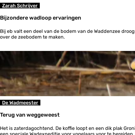
t
Zarah Schrijver
w
a
Bijzondere wadloop ervaringen
d
B
Bij eb valt een deel van de bodem van de Waddenzee droog
i
over de zeebodem te maken.
j
z
o
n
d
e
r
e
w
a
d
De Wadmeester
l
o
Terug van weggeweest
o
p
T
e
Het is zaterdagochtend. De koffie loopt en een dik plak Gron
e
r
een speciale Wadexpeditie voor vogelaars voor te bereiden.