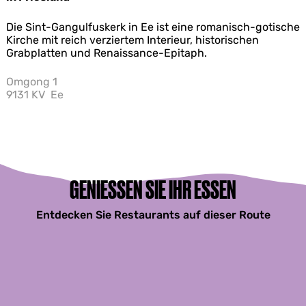
S
Die Sint-Gangulfuskerk in Ee ist eine romanisch-gotische
i
Kirche mit reich verziertem Interieur, historischen
n
Grabplatten und Renaissance-Epitaph.
t
-
Omgong 1
G
9131 KV
Ee
a
n
g
u
l
f
u
GENIESSEN SIE IHR ESSEN
s
k
Entdecken Sie Restaurants auf dieser Route
e
r
k
E
e
–
R