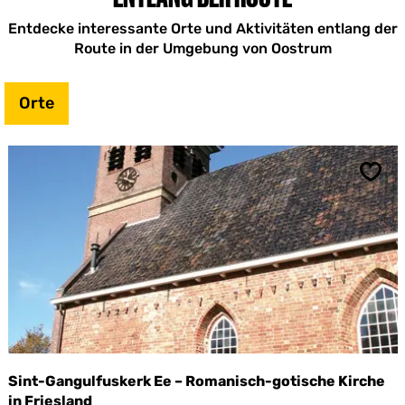
-
V
Entdecke interessante Orte und Aktivitäten entlang der
i
Route in der Umgebung von Oostrum
e
r
h
Orte
u
i
z
e
n
Spei
Sint-Gangulfuskerk Ee – Romanisch-gotische Kirche
in Friesland