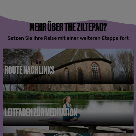
MEHR ÜBER THE ZILTEPAD?
Setzen Sie Ihre Reise mit einer weiteren Etappe fort
ROUTE NACH LINKS
R
o
u
t
e
LEITFADEN ZUR MEDITATION
n
a
c
L
h
e