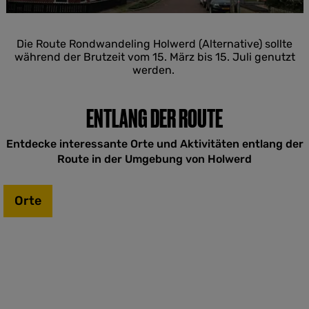
R
o
e
u
l
r
n
w
u
d
e
Die Route Rondwandeling Holwerd (Alternative) sollte
n
w
r
während der Brutzeit vom 15. März bis 15. Juli genutzt
g
a
d
werden.
n
-
d
O
e
o
ENTLANG DER ROUTE
r
s
u
t
Entdecke interessante Orte und Aktivitäten entlang der
n
r
g
Route in der Umgebung von Holwerd
u
(
m
A
l
Orte
t
e
r
n
a
t
i
v