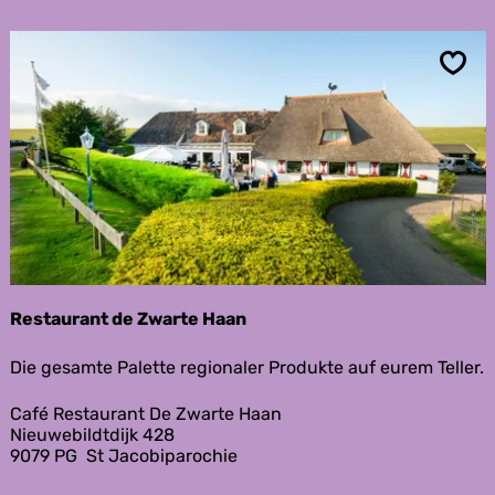
i
J
p
a
a
c
r
o
Spei
o
b
c
i
h
p
i
a
e
r
-
o
H
c
i
h
j
i
u
e
m
Restaurant de Zwarte Haan
R
Die gesamte Palette regionaler Produkte auf eurem Teller.
e
s
Café Restaurant De Zwarte Haan
t
Nieuwebildtdijk 428
a
9079 PG
St Jacobiparochie
u
r