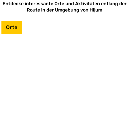
b
Entdecke interessante Orte und Aktivitäten entlang der
e
Route in der Umgebung von Hijum
i
n
t
Orte
u
m
(
a
l
t
e
r
n
a
t
i
e
f
)