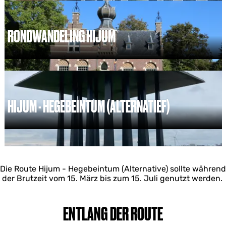
j
u
m
RONDWANDELING HIJUM
-
H
e
R
g
o
e
n
b
d
e
w
HIJUM - HEGEBEINTUM (ALTERNATIEF)
i
a
n
n
t
d
H
u
e
i
m
l
j
i
u
n
Die Route Hijum - Hegebeintum (Alternative) sollte während
m
g
der Brutzeit vom 15. März bis zum 15. Juli genutzt werden.
-
H
H
i
e
j
g
ENTLANG DER ROUTE
u
e
m