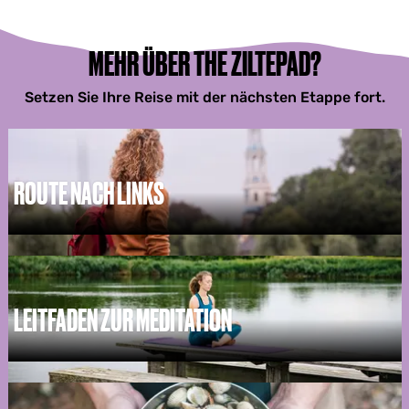
MEHR ÜBER THE ZILTEPAD?
Setzen Sie Ihre Reise mit der nächsten Etappe fort.
ROUTE NACH LINKS
R
o
u
t
e
LEITFADEN ZUR MEDITATION
n
a
c
L
h
e
l
i