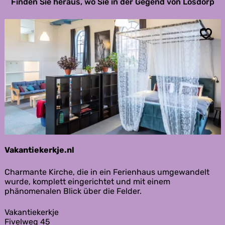
Finden Sie heraus, wo Sie in der Gegend von Losdorp
Spei
Vakantiekerkje.nl
V
Charmante Kirche, die in ein Ferienhaus umgewandelt
a
wurde, komplett eingerichtet und mit einem
k
phänomenalen Blick über die Felder.
a
n
Vakantiekerkje
t
Fivelweg 45