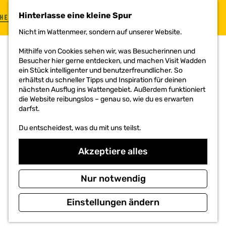
Hinterlasse eine kleine Spur
G
Nicht im Wattenmeer, sondern auf unserer Website.
e
h
Mithilfe von Cookies sehen wir, was Besucherinnen und
e
Besucher hier gerne entdecken, und machen Visit Wadden
n
ein Stück intelligenter und benutzerfreundlicher. So
S
erhältst du schneller Tipps und Inspiration für deinen
i
nächsten Ausflug ins Wattengebiet. Außerdem funktioniert
e
die Website reibungslos – genau so, wie du es erwarten
z
darfst.
u
r
Du entscheidest, was du mit uns teilst.
H
o
Akzeptiere alles
m
e
p
Nur notwendig
a
g
e
Einstellungen ändern