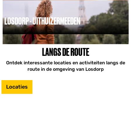
n
d
w
LOSDORP - UITHUIZERMEEDEN
a
n
d
L
e
o
l
s
LANGS DE ROUTE
i
d
n
o
g
r
Ontdek interessante locaties en activiteiten langs de
L
p
route in de omgeving van Losdorp
o
-
s
U
d
i
Locaties
o
t
r
h
p
u
i
z
e
r
m