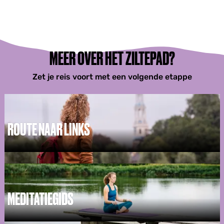
MEER OVER HET ZILTEPAD?
Zet je reis voort met een volgende etappe
ROUTE NAAR LINKS
R
o
u
t
e
MEDITATIEGIDS
n
a
a
M