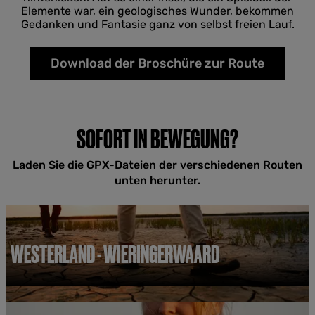
Elemente war, ein geologisches Wunder, bekommen
Gedanken und Fantasie ganz von selbst freien Lauf.
Download der Broschüre zur Route
SOFORT IN BEWEGUNG?
Laden Sie die GPX-Dateien der verschiedenen Routen
unten herunter.
WESTERLAND - WIERINGERWAARD
W
e
s