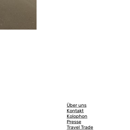
A
Über uns
Kontakt
l
Kolophon
l
Presse
Travel Trade