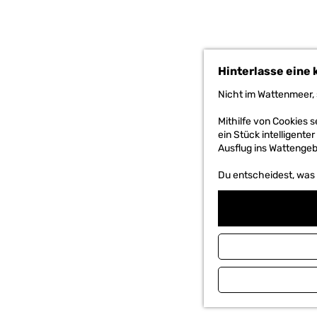
h
e
n
S
i
e
Hinterlasse eine 
z
Nicht im Wattenmeer, 
u
r
Mithilfe von Cookies
H
ein Stück intelligente
o
Ausflug ins Wattengebi
m
e
Du entscheidest, was d
p
a
g
e