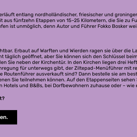
 verläuft entlang nordholländischer, friesischer und groning
t aus fünfzehn Etappen von 15–25 Kilometern, die Sie zu F
ufen ist unmöglich, denn Autor und Führer Fokko Bosker wei
htbar. Erbaut auf Warften und Wierden ragen sie über die L
ht täglich geöffnet, aber Sie können sich den Schlüssel be
n Sie neben der Kirchentür. In den Kirchen liegen drei Hefte
regung für unterwegs gibt, der Ziltepad-Menüführer mit re
die Routenführer ausverkauft sind? Dann bestelle sie am be
denen Sie teilnehmen können. Auf den Etappenseiten sehen S
Hotels und B&Bs, bei Dorfbewohnern zuhause oder – wie ein
t?
gen.