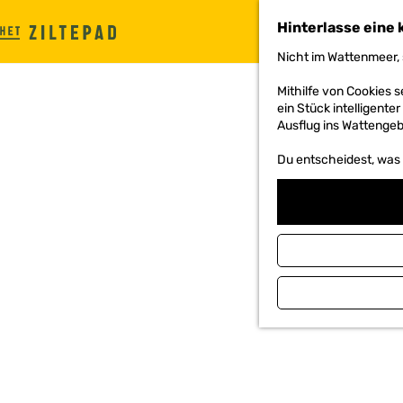
Hinterlasse eine 
G
Nicht im Wattenmeer, 
e
h
Mithilfe von Cookies
e
ein Stück intelligente
n
Ausflug ins Wattengebi
S
i
Du entscheidest, was d
e
z
u
r
H
o
m
e
p
a
g
e