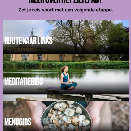
Zet je reis voort met een volgende etappe.
ROUTE NAAR LINKS
MEDITATIEGIDS
M
e
d
i
t
MENUGIDS
a
t