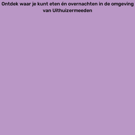
r
Ontdek waar je kunt eten én overnachten in de omgeving
h
m
u
van Uithuizermeeden
e
i
e
z
d
e
e
r
n
m
-
e
L
e
o
d
s
e
d
n
o
r
p