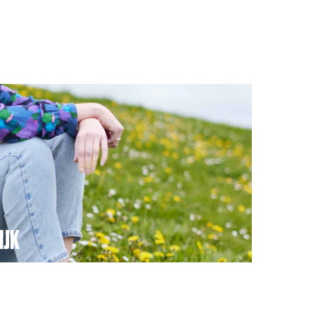
IJK
er