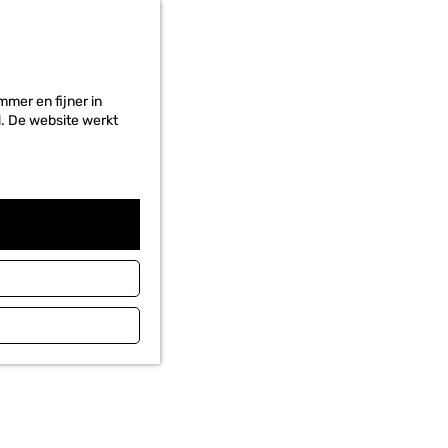
r
i
e
t
e
mer en fijner in
n
ed. De website werkt