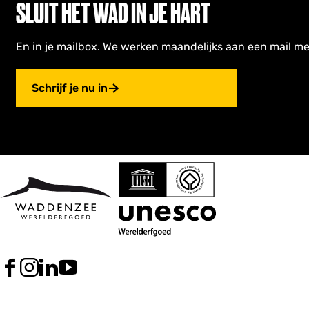
SLUIT HET WAD IN JE HART
En in je mailbox. We werken maandelijks aan een mail me
Schrijf je nu in
F
I
L
Y
a
n
i
o
c
s
n
u