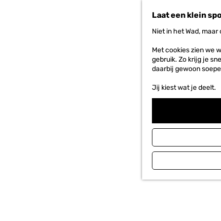
n
Laat een klein sp
a
a
Niet in het Wad, maar
r
d
Met cookies zien we w
e
gebruik. Zo krijg je s
h
daarbij gewoon soepe
o
m
Jij kiest wat je deelt.
e
p
a
g
e