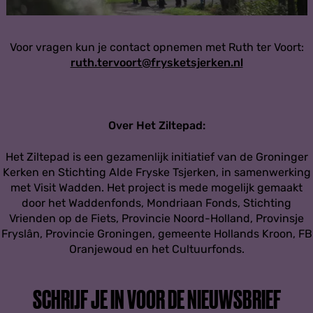
e
e
g
n
i
u
d
g
Voor vragen kun je contact opnemen met Ruth ter Voort:
s
i
ruth.tervoort@frysketsjerken.nl
d
s
Over Het Ziltepad:
Het Ziltepad is een gezamenlijk initiatief van de Groninger
Kerken en Stichting Alde Fryske Tsjerken, in samenwerking
met Visit Wadden. Het project is mede mogelijk gemaakt
door het Waddenfonds, Mondriaan Fonds, Stichting
Vrienden op de Fiets, Provincie Noord-Holland, Provinsje
Fryslân, Provincie Groningen, gemeente Hollands Kroon, FB
Oranjewoud en het Cultuurfonds.
SCHRIJF JE IN VOOR DE NIEUWSBRIEF