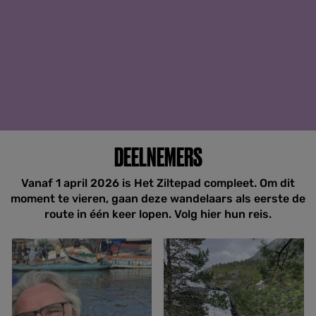
DEELNEMERS
Vanaf 1 april 2026 is Het Ziltepad compleet. Om dit
moment te vieren, gaan deze wandelaars als eerste de
route in één keer lopen. Volg hier hun reis.
T
A
o
n
n
n
L
e
e
v
e
a