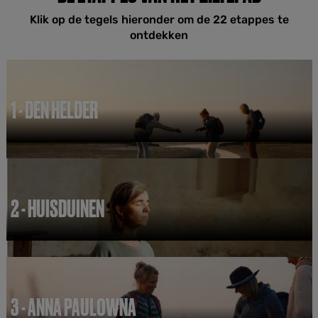
Klik op de tegels hieronder om de 22 etappes te
ontdekken
1 - DEN HELDER
1
-
D
e
n
2 - HUISDUINEN
H
e
l
2
d
-
e
H
r
u
i
3 - ANNA PAULOWNA
s