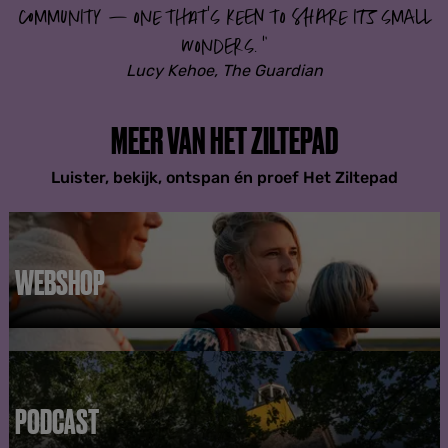
community – one that’s keen to share its small
wonders.
”
Lucy Kehoe, The Guardian
MEER VAN HET ZILTEPAD
Luister, bekijk, ontspan én proef Het Ziltepad
WEBSHOP
W
e
b
s
h
PODCAST
o
p