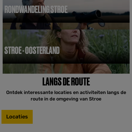
RONDWANDELING STROE
R
o
n
d
w
STROE - OOSTERLAND
a
n
d
S
e
t
l
r
LANGS DE ROUTE
i
o
n
e
g
-
Ontdek interessante locaties en activiteiten langs de
S
O
route in de omgeving van Stroe
t
o
r
s
o
t
Locaties
e
e
r
l