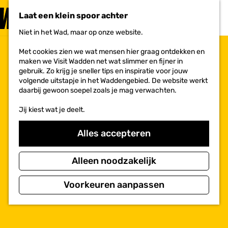
PLAN JE
BEZOEK
Laat een klein spoor achter
F
MENU
a
Niet in het Wad, maar op onze website.
Voor ondernemers
G
v
a
o
Met cookies zien we wat mensen hier graag ontdekken en
n
r
maken we Visit Wadden net wat slimmer en fijner in
a
i
gebruik. Zo krijg je sneller tips en inspiratie voor jouw
a
e
volgende uitstapje in het Waddengebied. De website werkt
r
t
daarbij gewoon soepel zoals je mag verwachten.
d
e
e
n
Jij kiest wat je deelt.
h
o
m
Alles accepteren
e
p
a
Alleen noodzakelijk
g
e
Voorkeuren aanpassen