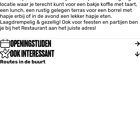
T
T
locatie waar je terecht kunt voor een bakje koffie met taart,
t
s
h
h
een lunch, een rustig gelegen terras voor een borrel met
B
u
u
hapje erbij of in de avond een lekker hapje eten.
i
y
y
Laagdrempelig & gezellig! Ook voor feesten en partijen ben
j
s
s
je bij het Restaurant aan het juiste adres!
O
n
s
OPENINGSTIJDEN
T
OOK INTERESSANT
h
u
Routes in de buurt
y
s