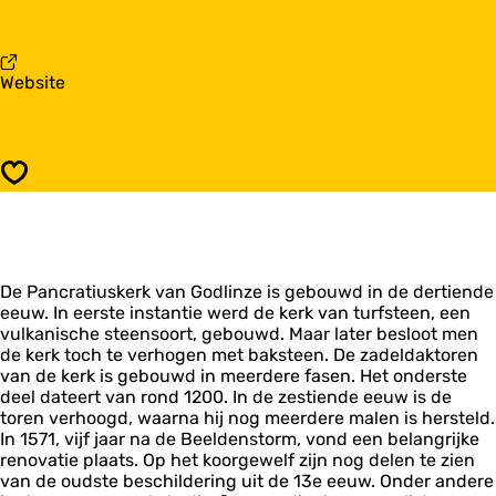
r
a
P
a
a
r
n
P
v
Website
c
a
a
r
n
n
a
c
P
t
r
a
i
a
Opslaan
n
u
t
c
s
i
r
k
u
a
e
s
t
r
k
De Pancratiuskerk van Godlinze is gebouwd in de dertiende
i
k
e
eeuw. In eerste instantie werd de kerk van turfsteen, een
u
G
r
vulkanische steensoort, gebouwd. Maar later besloot men
s
o
k
de kerk toch te verhogen met baksteen. De zadeldaktoren
k
d
G
van de kerk is gebouwd in meerdere fasen. Het onderste
e
l
o
deel dateert van rond 1200. In de zestiende eeuw is de
r
i
d
toren verhoogd, waarna hij nog meerdere malen is hersteld.
k
n
l
In 1571, vijf jaar na de Beeldenstorm, vond een belangrijke
G
z
i
renovatie plaats. Op het koorgewelf zijn nog delen te zien
o
e
n
van de oudste beschildering uit de 13e eeuw. Onder andere
d
z