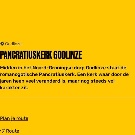
Godlinze
PANCRATIUSKERK GODLINZE
Midden in het Noord-Groningse dorp Godlinze staat de
romanogotische Pancratiuskerk. Een kerk waar door de
jaren heen veel veranderd is, maar nog steeds vol
karakter zit.
n
Plan je route
a
a
n
Route