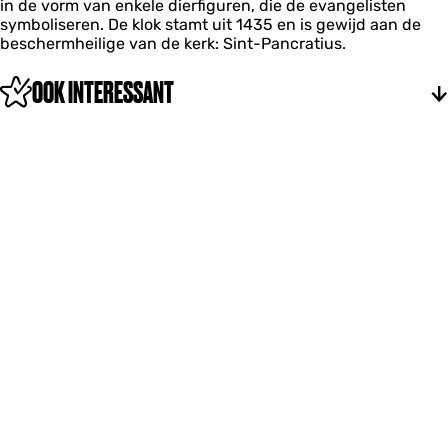
in de vorm van enkele dierfiguren, die de evangelisten
l
e
symboliseren. De klok stamt uit 1435 en is gewijd aan de
i
beschermheilige van de kerk: Sint-Pancratius.
n
z
e
OOK INTERESSANT